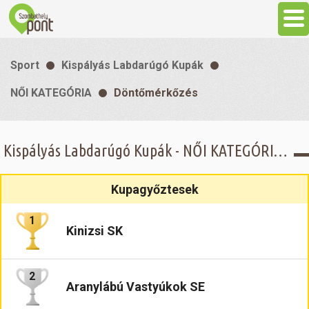
Aktuális
Sport
Kispályás Labdarúgó Kupák
Programok
NŐI KATEGÓRIA
Döntőmérkőzés
Látnivalók
Kispályás Labdarúgó Kupák - NŐI KATEGÓRIA - Döntőmérkőzés
Gasztronómia
Kupagyőztesek
Szállás
1
Kinizsi SK
Sport
2
Aranylábú Vastyúkok SE
Szabadidő