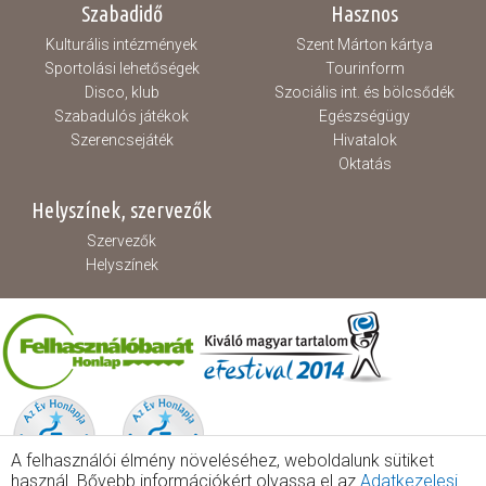
Szabadidő
Hasznos
Kulturális intézmények
Szent Márton kártya
Sportolási lehetőségek
Tourinform
Disco, klub
Szociális int. és bölcsődék
Szabadulós játékok
Egészségügy
Szerencsejáték
Hivatalok
Oktatás
Helyszínek, szervezők
Szervezők
Helyszínek
A felhasználói élmény növeléséhez, weboldalunk sütiket
használ. Bővebb információkért olvassa el az
Adatkezelesi