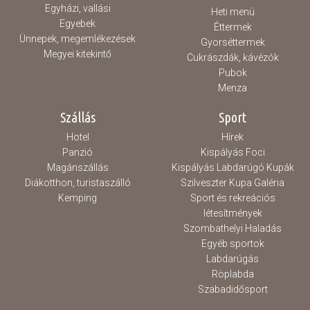
Egyházi, vallási
Heti menü
Egyebek
Éttermek
Ünnepek, megemlékezések
Gyorséttermek
Megyei kitekintő
Cukrászdák, kávézók
Pubok
Menza
Szállás
Sport
Hotel
Hírek
Panzió
Kispályás Foci
Magánszállás
Kispályás Labdarúgó Kupák
Diákotthon, turistaszálló
Szilveszter Kupa Galéria
Kemping
Sport és rekreációs
létesítmények
Szombathelyi Haladás
Egyéb sportok
Labdarúgás
Röplabda
Szabadidősport