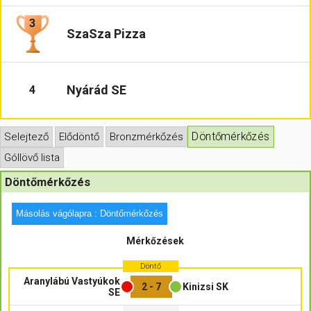
3
Hasznos
SzaSza Pizza
Nyárád SE
4
Döntőmérkőzés
Selejtező
Elődöntő
Bronzmérkőzés
Góllövő lista
Döntőmérkőzés
Másolás vágólapra : Döntőmérkőzés
Mérkőzések
Döntő
Aranylábú Vastyúkok
2 - 7
Kinizsi SK
SE