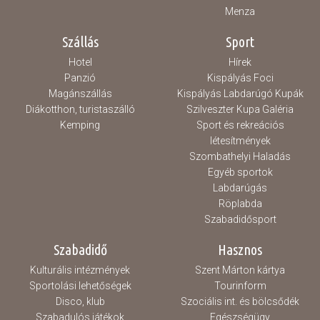
Menza
Szállás
Sport
Hotel
Hírek
Panzió
Kispályás Foci
Magánszállás
Kispályás Labdarúgó Kupák
Diákotthon, turistaszálló
Szilveszter Kupa Galéria
Kemping
Sport és rekreációs
létesítmények
Szombathelyi Haladás
Egyéb sportok
Labdarúgás
Röplabda
Szabadidősport
Szabadidő
Hasznos
Kulturális intézmények
Szent Márton kártya
Sportolási lehetőségek
Tourinform
Disco, klub
Szociális int. és bölcsődék
Szabadulós játékok
Egészségügy