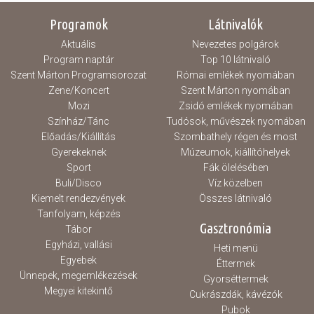
Programok
Látnivalók
Aktuális
Nevezetes polgárok
Program naptár
Top 10 látnivaló
Szent Márton Programsorozat
Római emlékek nyomában
Zene/Koncert
Szent Márton nyomában
Mozi
Zsidó emlékek nyomában
Színház/Tánc
Tudósok, művészek nyomában
Előadás/Kiállítás
Szombathely régen és most
Gyerekeknek
Múzeumok, kiállítóhelyek
Sport
Fák ölelésében
Buli/Disco
Víz közelben
Kiemelt rendezvények
Összes látnivaló
Tanfolyam, képzés
Gasztronómia
Tábor
Egyházi, vallási
Heti menü
Egyebek
Éttermek
Ünnepek, megemlékezések
Gyorséttermek
Megyei kitekintő
Cukrászdák, kávézók
Pubok