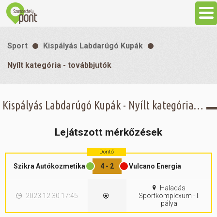
Aktuális
Sport
Kispályás Labdarúgó Kupák
Programok
Nyílt kategória - továbbjutók
Látnivalók
Kispályás Labdarúgó Kupák - Nyílt kategória - továbbjutók -
Gasztronómia
Lejátszott mérkőzések
Szállás
Döntő
Szikra Autókozmetika
4 - 2
Vulcano Energia
Sport
Haladás
2023.12.30 17:45
Sportkomplexum - I.
pálya
Szabadidő