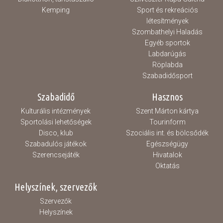
Kemping
Sport és rekreációs
létesítmények
Szombathelyi Haladás
Egyéb sportok
Labdarúgás
Röplabda
Szabadidősport
Szabadidő
Hasznos
Kulturális intézmények
Szent Márton kártya
Sportolási lehetőségek
Tourinform
Disco, klub
Szociális int. és bölcsődék
Szabadulós játékok
Egészségügy
Szerencsejáték
Hivatalok
Oktatás
Helyszínek, szervezők
Szervezők
Helyszínek