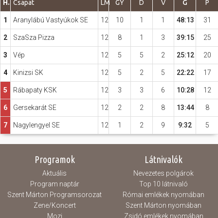
H.
Csapat
LM
GY
D
V
G
P
1
Aranylábú Vastyúkok SE
12
10
1
1
48:13
31
Hasznos
2
SzaSza Pizza
12
8
1
3
39:15
25
3
Vép
12
5
5
2
25:12
20
4
Kinizsi SK
12
5
2
5
22:22
17
5
Rábapaty KSK
12
3
3
6
10:28
12
6
Gersekarát SE
12
2
2
8
13:44
8
7
Nagylengyel SE
12
1
2
9
9:32
5
Programok
Látnivalók
Aktuális
Nevezetes polgárok
Program naptár
Top 10 látnivaló
Szent Márton Programsorozat
Római emlékek nyomában
Zene/Koncert
Szent Márton nyomában
Mozi
Zsidó emlékek nyomában