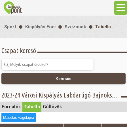
Aktuális
Sport
Kispályás Foci
Szezonok
Tabella
Programok
Csapat kereső
Látnivalók
Gasztronómia
Keresés
Szállás
2023-24 Városi Kispályás Labdarúgó Bajnokság - Tabella - Női osztály
Sport
Fordulók
Tabella
Góllövők
Másolás vágólapra
Szabadidő