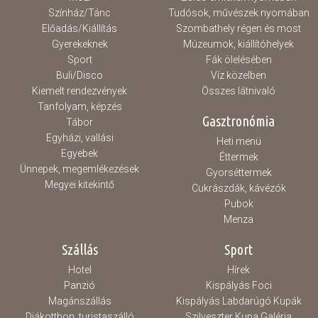
Színház/Tánc
Tudósok, művészek nyomában
Előadás/Kiállítás
Szombathely régen és most
Gyerekeknek
Múzeumok, kiállítóhelyek
Sport
Fák ölelésében
Buli/Disco
Víz közelben
Kiemelt rendezvények
Összes látnivaló
Tanfolyam, képzés
Gasztronómia
Tábor
Egyházi, vallási
Heti menü
Egyebek
Éttermek
Ünnepek, megemlékezések
Gyorséttermek
Megyei kitekintő
Cukrászdák, kávézók
Pubok
Menza
Szállás
Sport
Hotel
Hírek
Panzió
Kispályás Foci
Magánszállás
Kispályás Labdarúgó Kupák
Diákotthon, turistaszálló
Szilveszter Kupa Galéria