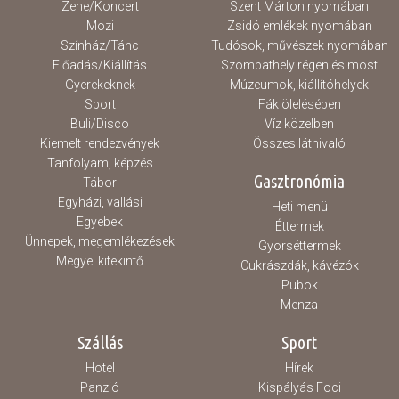
Zene/Koncert
Szent Márton nyomában
Mozi
Zsidó emlékek nyomában
Színház/Tánc
Tudósok, művészek nyomában
Előadás/Kiállítás
Szombathely régen és most
Gyerekeknek
Múzeumok, kiállítóhelyek
Sport
Fák ölelésében
Buli/Disco
Víz közelben
Kiemelt rendezvények
Összes látnivaló
Tanfolyam, képzés
Gasztronómia
Tábor
Egyházi, vallási
Heti menü
Egyebek
Éttermek
Ünnepek, megemlékezések
Gyorséttermek
Megyei kitekintő
Cukrászdák, kávézók
Pubok
Menza
Szállás
Sport
Hotel
Hírek
Panzió
Kispályás Foci