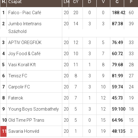
H.
Csapat
LM
GY
D
V
G
P
1
Falco - Piac Café
20
20
0
0
188:42
60
Hasznos
2
Jumbo Intertrans
20
14
3
3
87:38
39
Százhold
3
APTIV ÖREGFIÚK
20
12
3
5
76:49
33
4
Joy Food & Café
20
10
3
7
60:72
33
5
Vasi Korall Kft
20
11
1
8
79:68
28
6
Tenisz FC
20
8
3
9
81:99
27
7
Carpolir FC
20
7
3
10
59:74
24
8
Faterok
20
7
1
12
45:73
19
9
Young Boys Szombathely
20
5
3
12
59:100
18
10
Old Time PP Trans
20
5
0
15
64:96
15
11
Savaria Honvéd
20
1
0
19
48:135
3