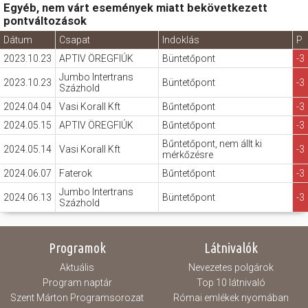
Egyéb, nem várt események miatt bekövetkezett
pontváltozások
Dátum
Csapat
Indoklás
P
2023.10.23
APTIV ÖREGFIÚK
Büntetőpont
-3
Jumbo Intertrans
2023.10.23
Büntetőpont
-3
Százhold
2024.04.04
Vasi Korall Kft
Bűntetőpont
-3
2024.05.15
APTIV ÖREGFIÚK
Bűntetőpont
-3
Bűntetőpont, nem állt ki
2024.05.14
Vasi Korall Kft
-3
mérkőzésre
2024.06.07
Faterok
Bűntetőpont
-3
Jumbo Intertrans
2024.06.13
Büntetőpont
-3
Százhold
Programok
Látnivalók
Aktuális
Nevezetes polgárok
Program naptár
Top 10 látnivaló
Szent Márton Programsorozat
Római emlékek nyomában