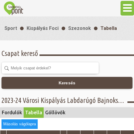
Aktuális
Sport
Kispályás Foci
Szezonok
Tabella
Programok
Csapat kereső
Látnivalók
Gasztronómia
Keresés
Szállás
2023-24 Városi Kispályás Labdarúgó Bajnokság - Tabella - Öregfiúk osztály
Sport
Fordulók
Tabella
Góllövők
Másolás vágólapra
Szabadidő