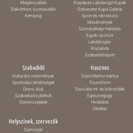
Magánszállás
Kispályás Labdarúgó Kupák
Diákotthon, turistaszálló
Szilveszter Kupa Galéria
Kemping
Sport és rekreációs
létesítmények
Szombathelyi Haladás
Egyéb sportok
Labdarúgás
Röplabda
Szabadidősport
Szabadidő
Hasznos
Kulturális intézmények
Szent Márton kártya
Sportolási lehetőségek
Tourinform
Disco, klub
Szociális int. és bölcsődék
Szabadulós játékok
Egészségügy
Szerencsejáték
Hivatalok
Oktatás
Helyszínek, szervezők
Szervezők