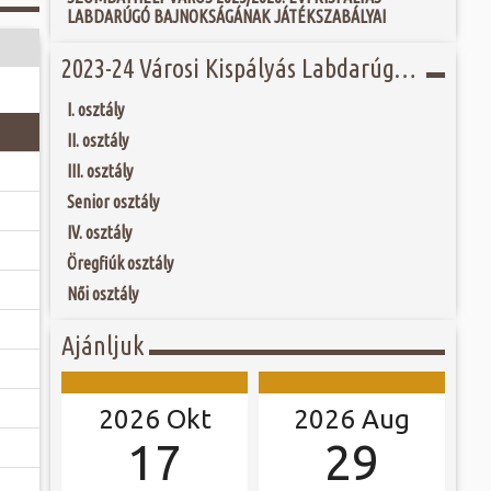
tározó kulturális
 és szombat egy új valóság...
LABDARÚGÓ BAJNOKSÁGÁNAK JÁTÉKSZABÁLYAI
homlokzat...
, azonban jelenleg
 tartozik. Az 1860-
ójában, egyben
2023-24 Városi Kispályás Labdarúgó Bajnokság
ó mérkőzésén a
d birtokosa kezdte
ra. A találkozó
földbirtokost fia,
ett játékkal és
ítésben és az 1930-
I. osztály
ani a lépést a
fás szárú növényt
yüttessel....
II. osztály
III. osztály
Senior osztály
IV. osztály
Öregfiúk osztály
Női osztály
Ajánljuk
2026 Okt
2026 Aug
17
29