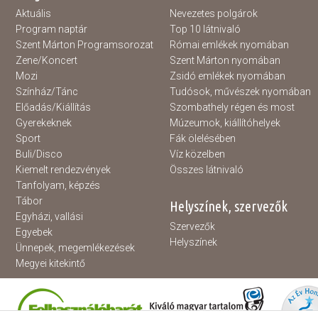
Aktuális
Nevezetes polgárok
Program naptár
Top 10 látnivaló
Szent Márton Programsorozat
Római emlékek nyomában
Zene/Koncert
Szent Márton nyomában
Mozi
Zsidó emlékek nyomában
Színház/Tánc
Tudósok, művészek nyomában
Előadás/Kiállítás
Szombathely régen és most
Gyerekeknek
Múzeumok, kiállítóhelyek
Sport
Fák ölelésében
Buli/Disco
Víz közelben
Kiemelt rendezvények
Összes látnivaló
Tanfolyam, képzés
Tábor
Helyszínek, szervezők
Egyházi, vallási
Szervezők
Egyebek
Helyszínek
Ünnepek, megemlékezések
Megyei kitekintő