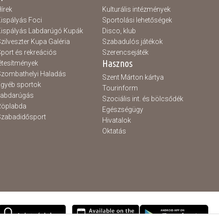
írek
Kulturális intézmények
ispályás Foci
Sportolási lehetőségek
ispályás Labdarúgó Kupák
Disco, klub
zilveszter Kupa Galéria
Szabadulós játékok
port és rekreációs
Szerencsejáték
Hasznos
étesítmények
zombathelyi Haladás
Szent Márton kártya
gyéb sportok
Tourinform
Labdarúgás
Szociális int. és bölcsődék
Röplabda
Egészségügy
zabadidősport
Hivatalok
Oktatás