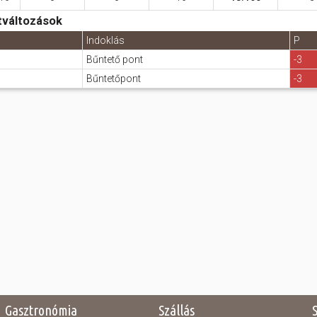
tváltozások
Indoklás
P
Bűntető pont
-3
Bűntetőpont
-3
Gasztronómia
Szállás