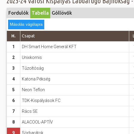
2023-24 Városi Kispályás Labdarúgó Bajnokság - T
Előadás/Kiállítás
Egyéb spo
Tudóso
Gyerekeknek
Fordulók
Tabella
Góllövők
nyomá
Labdarúgá
Sport
Másolás vágólapra
Szomba
Röplabda
most
Buli/Disco
H.
Csapat
Szabadidő
Múzeu
1
DH Smart Home Generál KFT
Kiemelt rendezvények
kiállít
2
Unixkornis
Fák öl
Tanfolyam, képzés
3
Tűzoltóság
Víz köz
Tábor
4
Katona Pékség
Összes látniv
Egyházi, vallási
5
Neon Teflon
Egyebek
6
TDK-Kispályások FC
Ünnepek,
7
Rács SE
megemlékezések
8
ALACOOL-APTÍV
Megyei kitekintő
9
Sörbarátok