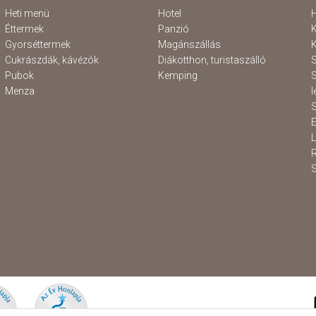
Heti menü
Hotel
H
Éttermek
Panzió
K
Gyorséttermek
Magánszállás
K
Cukrászdák, kávézók
Diákotthon, turistaszálló
S
Pubok
Kemping
S
Menza
l
S
E
S