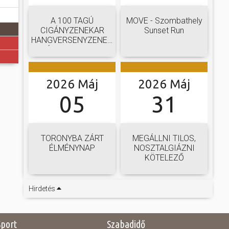
A 100 TAGÚ
MOVE - Szombathely
CIGÁNYZENEKAR
Sunset Run
HANGVERSENYZENEKARI
GÁLAKONCERTJE
2026 Máj
2026 Máj
05
31
TORONYBA ZÁRT
MEGÁLLNI TILOS,
ÉLMÉNYNAP
NOSZTALGIÁZNI
KÖTELEZŐ
Hirdetés
Sport
Szabadidő