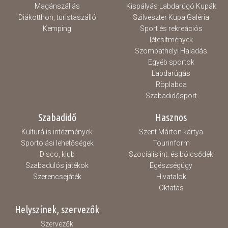
Magánszállás
Kispályás Labdarúgó Kupák
Diákotthon, turistaszálló
Szilveszter Kupa Galéria
Kemping
Sport és rekreációs
létesítmények
Szombathelyi Haladás
Egyéb sportok
Labdarúgás
Röplabda
Szabadidősport
Szabadidő
Hasznos
Kulturális intézmények
Szent Márton kártya
Sportolási lehetőségek
Tourinform
Disco, klub
Szociális int. és bölcsődék
Szabadulós játékok
Egészségügy
Szerencsejáték
Hivatalok
Oktatás
Helyszínek, szervezők
Szervezők