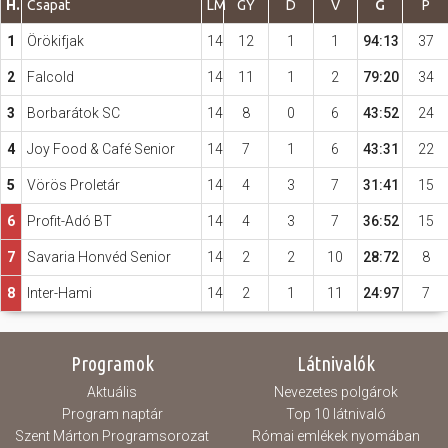
H.
Csapat
LM
GY
D
V
G
P
1
Örökifjak
14
12
1
1
94:13
37
Hasznos
2
Falcold
14
11
1
2
79:20
34
3
Borbarátok SC
14
8
0
6
43:52
24
4
Joy Food & Café Senior
14
7
1
6
43:31
22
5
Vörös Proletár
14
4
3
7
31:41
15
6
Profit-Adó BT
14
4
3
7
36:52
15
7
Savaria Honvéd Senior
14
2
2
10
28:72
8
8
Inter-Hami
14
2
1
11
24:97
7
Programok
Látnivalók
Aktuális
Nevezetes polgárok
Program naptár
Top 10 látnivaló
Szent Márton Programsorozat
Római emlékek nyomában