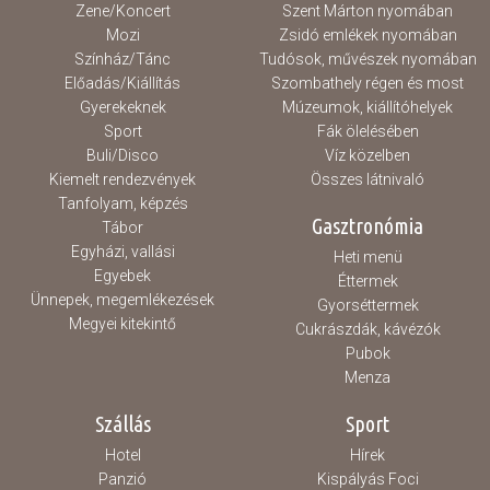
Zene/Koncert
Szent Márton nyomában
Mozi
Zsidó emlékek nyomában
Színház/Tánc
Tudósok, művészek nyomában
Előadás/Kiállítás
Szombathely régen és most
Gyerekeknek
Múzeumok, kiállítóhelyek
Sport
Fák ölelésében
Buli/Disco
Víz közelben
Kiemelt rendezvények
Összes látnivaló
Tanfolyam, képzés
Gasztronómia
Tábor
Egyházi, vallási
Heti menü
Egyebek
Éttermek
Ünnepek, megemlékezések
Gyorséttermek
Megyei kitekintő
Cukrászdák, kávézók
Pubok
Menza
Szállás
Sport
Hotel
Hírek
Panzió
Kispályás Foci