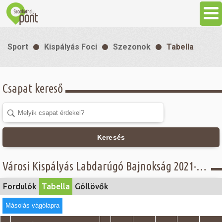
Aktuális
Sport
Kispályás Foci
Szezonok
Tabella
Programok
Csapat kereső
Látnivalók
Gasztronómia
Keresés
Szállás
Városi Kispályás Labdarúgó Bajnokság 2021-22 - Tabella - Senior csoport, Akmé Kft
Sport
Fordulók
Tabella
Góllövők
Másolás vágólapra
Szabadidő