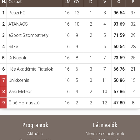
H.
Csapat
LM
GY
D
V
G
P
1
Peszi FC
16
12
1
3
96:54
37
Hasznos
2
ATANÁCS
16
10
2
4
93:69
32
3
eSport Szombathely
16
9
2
5
71:59
29
4
Sitke
16
9
1
6
60:54
28
5
Di Napoli
16
8
1
7
73:59
25
6
Illés Akadémia Fiatalok
16
6
3
7
66:76
21
7
Unixkornis
16
5
0
11
50:86
15
8
Vasi Meteor
16
4
2
10
67:86
14
9
Ölbő Horgásztó
16
2
2
12
47:80
8
Programok
Látnivalók
Aktuális
Nevezetes polgárok