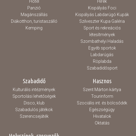
Hotel
Hírek
Panzió
Kispályás Foci
Magánszállás
Kispályás Labdarúgó Kupák
Diákotthon, turistaszálló
Szilveszter Kupa Galéria
Kemping
Sport és rekreációs
létesítmények
Szombathelyi Haladás
Egyéb sportok
Labdarúgás
Röplabda
Szabadidősport
Szabadidő
Hasznos
Kulturális intézmények
Szent Márton kártya
Sportolási lehetőségek
Tourinform
Disco, klub
Szociális int. és bölcsődék
Szabadulós játékok
Egészségügy
Szerencsejáték
Hivatalok
Oktatás
Helyszínek, szervezők