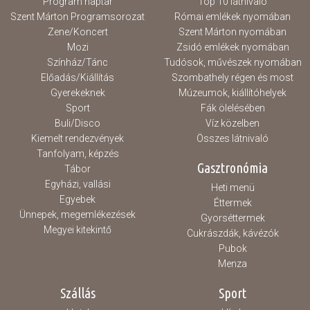
Program naptár
Top 10 látnivaló
Szent Márton Programsorozat
Római emlékek nyomában
Zene/Koncert
Szent Márton nyomában
Mozi
Zsidó emlékek nyomában
Színház/Tánc
Tudósok, művészek nyomában
Előadás/Kiállítás
Szombathely régen és most
Gyerekeknek
Múzeumok, kiállítóhelyek
Sport
Fák ölelésében
Buli/Disco
Víz közelben
Kiemelt rendezvények
Összes látnivaló
Tanfolyam, képzés
Gasztronómia
Tábor
Egyházi, vallási
Heti menü
Egyebek
Éttermek
Ünnepek, megemlékezések
Gyorséttermek
Megyei kitekintő
Cukrászdák, kávézók
Pubok
Menza
Szállás
Sport