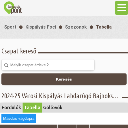
Aktuális
Sport
Kispályás Foci
Szezonok
Tabella
Programok
Csapat kereső
Látnivalók
Gasztronómia
Keresés
Szállás
2024-25 Városi Kispályás Labdarúgó Bajnokság - Tabella - CONOIL csoport
Sport
Fordulók
Tabella
Góllövők
Másolás vágólapra
Szabadidő