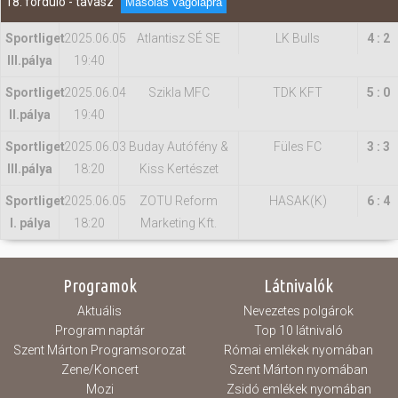
18. forduló - tavasz
Másolás vágólapra
Sportliget
2025.06.05
Atlantisz SÉ SE
LK Bulls
4 : 2
IIl.pálya
19:40
Sportliget
2025.06.04
Szikla MFC
TDK KFT
5 : 0
II.pálya
19:40
Sportliget
2025.06.03
Buday Autófény &
Füles FC
3 : 3
IIl.pálya
18:20
Kiss Kertészet
Sportliget
2025.06.05
ZOTU Reform
HASAK(K)
6 : 4
I. pálya
18:20
Marketing Kft.
Programok
Látnivalók
Aktuális
Nevezetes polgárok
Program naptár
Top 10 látnivaló
Szent Márton Programsorozat
Római emlékek nyomában
Zene/Koncert
Szent Márton nyomában
Mozi
Zsidó emlékek nyomában