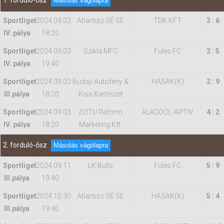
1. forduló-ősz
Másolás vágólapra
Sportliget
2024.09.02
Atlantisz SÉ SE
TDK KFT
3 : 6
Hasznos
IV. pálya
18:20
Sportliget
2024.09.03
Szikla MFC
Füles FC
2 : 5
IV. pálya
19:40
Sportliget
2024.09.02
Buday Autófény &
HASAK(K)
2 : 9
IIl.pálya
18:20
Kiss Kertészet
Sportliget
2024.09.03
ZOTU Reform
ALACOOL-APTIV
4 : 2
IV. pálya
18:20
Marketing Kft.
2. forduló-ősz
Másolás vágólapra
Sportliget
2024.09.11
LK Bulls
Füles FC
5 : 9
IIl.pálya
19:40
Sportliget
2024.10.30
Atlantisz SÉ SE
HASAK(K)
5 : 4
IIl.pálya
19:40