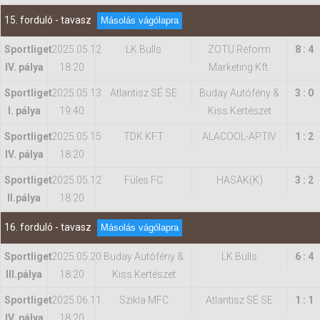
15. forduló - tavasz
Másolás vágólapra
Sportliget
2025.05.12
LK Bulls
ZOTU Reform
8 : 4
IV. pálya
18:20
Marketing Kft.
Sportliget
2025.05.13
Atlantisz SÉ SE
Buday Autófény &
3 : 0
I. pálya
19:40
Kiss Kertészet
Sportliget
2025.05.15
TDK KFT
ALACOOL-APTIV
1 : 2
IV. pálya
18:20
Sportliget
2025.05.12
Füles FC
HASAK(K)
3 : 2
II.pálya
18:20
16. forduló - tavasz
Másolás vágólapra
Sportliget
2025.05.20
Buday Autófény &
LK Bulls
6 : 4
IIl.pálya
18:20
Kiss Kertészet
Sportliget
2025.06.11
Szikla MFC
Atlantisz SÉ SE
1 : 1
IV. pálya
18:20