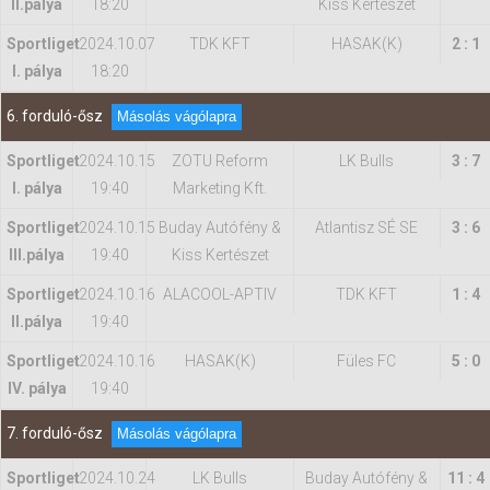
II.pálya
18:20
Kiss Kertészet
Sportliget
2024.10.07
TDK KFT
HASAK(K)
2 : 1
I. pálya
18:20
6. forduló-ősz
Másolás vágólapra
Sportliget
2024.10.15
ZOTU Reform
LK Bulls
3 : 7
I. pálya
19:40
Marketing Kft.
Sportliget
2024.10.15
Buday Autófény &
Atlantisz SÉ SE
3 : 6
IIl.pálya
19:40
Kiss Kertészet
Sportliget
2024.10.16
ALACOOL-APTIV
TDK KFT
1 : 4
II.pálya
19:40
Sportliget
2024.10.16
HASAK(K)
Füles FC
5 : 0
IV. pálya
19:40
7. forduló-ősz
Másolás vágólapra
Sportliget
2024.10.24
LK Bulls
Buday Autófény &
11 : 4