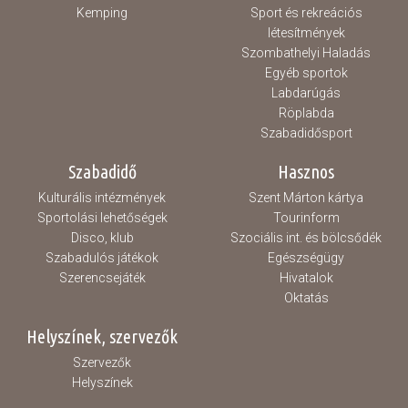
Kemping
Sport és rekreációs
létesítmények
Szombathelyi Haladás
Egyéb sportok
Labdarúgás
Röplabda
Szabadidősport
Szabadidő
Hasznos
Kulturális intézmények
Szent Márton kártya
Sportolási lehetőségek
Tourinform
Disco, klub
Szociális int. és bölcsődék
Szabadulós játékok
Egészségügy
Szerencsejáték
Hivatalok
Oktatás
Helyszínek, szervezők
Szervezők
Helyszínek