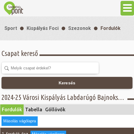
Aktuális
Sport
Kispályás Foci
Szezonok
Fordulók
Programok
Csapat kereső
Látnivalók
Gasztronómia
Keresés
Szállás
2024-25 Városi Kispályás Labdarúgó Bajnokság - Fordulók - NEOsport csoport
Fordulók
Tabella
Góllövők
Sport
Másolás vágólapra
Szabadidő