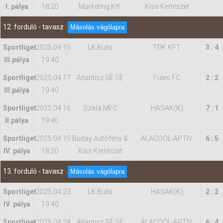
I. pálya
18:20
Marketing Kft.
Kiss Kertészet
12. forduló - tavasz
Másolás vágólapra
Sportliget
2025.04.15
LK Bulls
TDK KFT
3 : 4
IIl.pálya
19:40
Sportliget
2025.04.17
Atlantisz SÉ SE
Füles FC
2 : 2
IIl.pálya
19:40
Sportliget
2025.04.16
Szikla MFC
HASAK(K)
7 : 1
II.pálya
19:40
Sportliget
2025.04.15
Buday Autófény &
ALACOOL-APTIV
6 : 5
IV. pálya
18:20
Kiss Kertészet
13. forduló - tavasz
Másolás vágólapra
Sportliget
2025.04.23
LK Bulls
HASAK(K)
2 : 2
IV. pálya
19:40
Sportliget
2025.04.24
Atlantisz SÉ SE
ALACOOL-APTIV
6 : 4