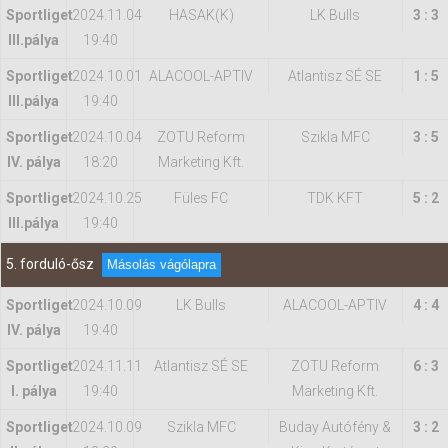
Sportliget
2024.11.04
HASAK(K)
LK Bulls
3 : 3
IIl.pálya
19:40
Sportliget
2024.10.01
ALACOOL-APTIV
Atlantisz SÉ SE
1 : 5
IIl.pálya
19:40
Sportliget
2024.10.04
ZOTU Reform
Szikla MFC
3 : 5
IV. pálya
18:20
Marketing Kft.
Sportliget
2024.10.25
Füles FC
TDK KFT
5 : 2
IIl.pálya
19:40
5. forduló-ősz
Másolás vágólapra
Sportliget
2024.10.09
LK Bulls
ALACOOL-APTIV
4 : 4
IV. pálya
19:40
Sportliget
2024.11.11
Atlantisz SÉ SE
ZOTU Reform
6 : 3
I. pálya
19:40
Marketing Kft.
Sportliget
2024.10.09
Szikla MFC
Buday Autófény &
3 : 2