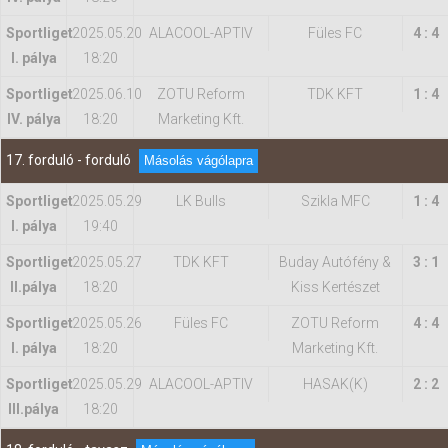
Sportliget
2025.05.20
ALACOOL-APTIV
Füles FC
4 : 4
I. pálya
18:20
Sportliget
2025.06.10
ZOTU Reform
TDK KFT
1 : 4
IV. pálya
18:20
Marketing Kft.
17. forduló - forduló
Másolás vágólapra
Sportliget
2025.05.29
LK Bulls
Szikla MFC
1 : 4
I. pálya
19:40
Sportliget
2025.05.27
TDK KFT
Buday Autófény &
3 : 1
II.pálya
18:20
Kiss Kertészet
Sportliget
2025.05.26
Füles FC
ZOTU Reform
4 : 4
I. pálya
18:20
Marketing Kft.
Sportliget
2025.05.29
ALACOOL-APTIV
HASAK(K)
2 : 2
IIl.pálya
18:20