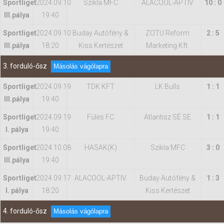
Sportliget
2024.09.10
Szikla MFC
ALACOOL-APTIV
10 : 0
IIl.pálya
19:40
Sportliget
2024.09.10
Buday Autófény &
ZOTU Reform
2 : 5
IIl.pálya
18:20
Kiss Kertészet
Marketing Kft.
3. forduló-ősz
Másolás vágólapra
Sportliget
2024.09.19
TDK KFT
LK Bulls
1 : 1
IIl.pálya
19:40
Sportliget
2024.09.19
Füles FC
Atlantisz SÉ SE
1 : 1
I. pálya
19:40
Sportliget
2024.10.08
HASAK(K)
Szikla MFC
3 : 0
IIl.pálya
19:40
Sportliget
2024.09.17
ALACOOL-APTIV
Buday Autófény &
1 : 3
I. pálya
18:20
Kiss Kertészet
4. forduló-ősz
Másolás vágólapra