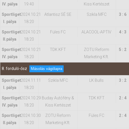
IV. pálya
19:40
Kiss Kertészet
Sportliget
2024.10.21
Atlantisz SÉ SE
Szikla MFC
3 : 6
I. pálya
18:20
Sportliget
2024.10.21
Füles FC
ALACOOL-APTIV
4 : 3
II.pálya
18:20
Sportliget
2024.10.21
TDK KFT
ZOTU Reform
5 : 2
IV. pálya
18:20
Marketing Kft.
8. forduló-ősz
Másolás vágólapra
Sportliget
2024.11.11
Szikla MFC
LK Bulls
3 : 2
I. pálya
18:20
Sportliget
2024.10.29
Buday Autófény &
TDK KFT
2 : 4
IV. pálya
18:20
Kiss Kertészet
Sportliget
2024.10.30
ZOTU Reform
Füles FC
2 : 4
II.pálya
18:20
Marketing Kft.