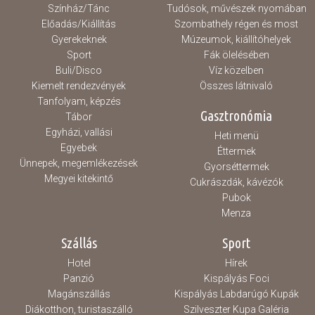
Színház/Tánc
Tudósok, művészek nyomában
Előadás/Kiállítás
Szombathely régen és most
Gyerekeknek
Múzeumok, kiállítóhelyek
Sport
Fák ölelésében
Buli/Disco
Víz közelben
Kiemelt rendezvények
Összes látnivaló
Tanfolyam, képzés
Gasztronómia
Tábor
Egyházi, vallási
Heti menü
Egyebek
Éttermek
Ünnepek, megemlékezések
Gyorséttermek
Megyei kitekintő
Cukrászdák, kávézók
Pubok
Menza
Szállás
Sport
Hotel
Hírek
Panzió
Kispályás Foci
Magánszállás
Kispályás Labdarúgó Kupák
Diákotthon, turistaszálló
Szilveszter Kupa Galéria