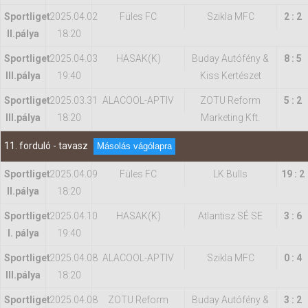
Sportliget
2025.04.02
Füles FC
Szikla MFC
2 : 2
II.pálya
18:20
Sportliget
2025.04.03
HASAK(K)
Buday Autófény &
8 : 5
IIl.pálya
19:40
Kiss Kertészet
Sportliget
2025.03.31
ALACOOL-APTIV
ZOTU Reform
5 : 2
IIl.pálya
18:20
Marketing Kft.
11. forduló - tavasz
Másolás vágólapra
Sportliget
2025.04.09
Füles FC
LK Bulls
19 : 2
II.pálya
18:20
Sportliget
2025.04.10
HASAK(K)
Atlantisz SÉ SE
3 : 6
I. pálya
19:40
Sportliget
2025.04.08
ALACOOL-APTIV
Szikla MFC
0 : 4
IIl.pálya
18:20
Sportliget
2025.04.08
ZOTU Reform
Buday Autófény &
3 : 2