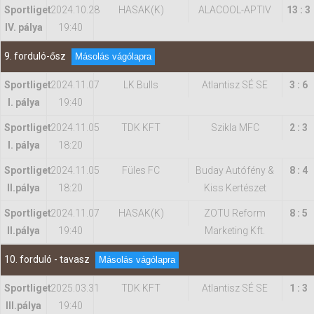
Sportliget
2024.10.28
HASAK(K)
ALACOOL-APTIV
13 : 3
IV. pálya
19:40
9. forduló-ősz
Másolás vágólapra
Sportliget
2024.11.07
LK Bulls
Atlantisz SÉ SE
3 : 6
I. pálya
19:40
Sportliget
2024.11.05
TDK KFT
Szikla MFC
2 : 3
I. pálya
18:20
Sportliget
2024.11.05
Füles FC
Buday Autófény &
8 : 4
II.pálya
18:20
Kiss Kertészet
Sportliget
2024.11.07
HASAK(K)
ZOTU Reform
8 : 5
II.pálya
19:40
Marketing Kft.
10. forduló - tavasz
Másolás vágólapra
Sportliget
2025.03.31
TDK KFT
Atlantisz SÉ SE
1 : 3
IIl.pálya
19:40