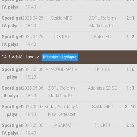
IV. pálya
19:40
Sportliget
2025.04.25
Szikla MFC
ZOTU Reform
2 : 1
IV. pálya
18:20
Marketing Kft.
Sportliget
2025.04.25
TDK KFT
Füles FC
1 : 2
IV. pálya
19:40
14. forduló - tavasz
Másolás vágólapra
Sportliget
2025.05.08
ALACOOL-APTIV
LK Bulls
1 : 6
I. pálya
18:20
Sportliget
2025.05.06
ZOTU Reform
Atlantisz SÉ SE
1 : 3
IIl.pálya
18:20
Marketing Kft.
Sportliget
2025.05.07
Buday Autófény &
Szikla MFC
3 : 10
I. pálya
18:20
Kiss Kertészet
Sportliget
2025.05.05
HASAK(K)
TDK KFT
2 : 5
IV. pálya
19:40