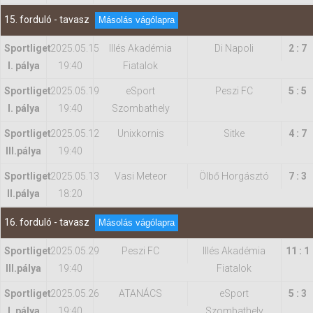
15. forduló - tavasz
Másolás vágólapra
Sportliget
2025.05.15
Illés Akadémia
Di Napoli
2 : 7
I. pálya
19:40
Fiatalok
Sportliget
2025.05.19
eSport
Peszi FC
5 : 5
I. pálya
19:40
Szombathely
Sportliget
2025.05.12
Unixkornis
Sitke
4 : 7
IIl.pálya
19:40
Sportliget
2025.05.13
Vasi Meteor
Ölbő Horgásztó
7 : 3
II.pálya
18:20
16. forduló - tavasz
Másolás vágólapra
Sportliget
2025.05.29
Peszi FC
Illés Akadémia
11 : 1
IIl.pálya
19:40
Fiatalok
Sportliget
2025.05.26
ATANÁCS
eSport
5 : 3
I. pálya
19:40
Szombathely