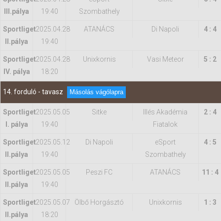
IIl.pálya
19:40
Szombathely
Sportliget
2025.04.28
ATANÁCS
Di Napoli
4 : 4
II.pálya
19:40
Sportliget
2025.04.28
Unixkornis
Vasi Meteor
5 : 2
IV. pálya
18:20
14. forduló - tavasz
Másolás vágólapra
Sportliget
2025.05.05
Sitke
Illés Akadémia
2 : 4
I. pálya
19:40
Fiatalok
Sportliget
2025.05.12
Di Napoli
eSport
4 : 5
II.pálya
19:40
Szombathely
Sportliget
2025.05.05
Peszi FC
ATANÁCS
11 : 4
II.pálya
19:40
Sportliget
2025.05.07
Ölbő Horgásztó
Unixkornis
1 : 3
II.pálya
18:20