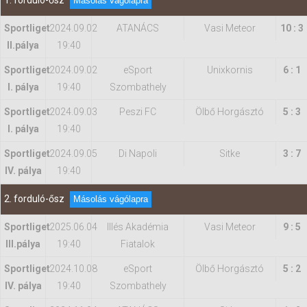
1. forduló-ősz
Másolás vágólapra
Sportliget
2024.09.02
ATANÁCS
Vasi Meteor
10 : 3
Hasznos
II.pálya
19:40
Sportliget
2024.09.02
eSport
Unixkornis
6 : 1
I. pálya
19:40
Szombathely
Sportliget
2024.09.03
Peszi FC
Ölbő Horgásztó
5 : 3
I. pálya
19:40
Sportliget
2024.09.05
Di Napoli
Sitke
3 : 7
IV. pálya
19:40
2. forduló-ősz
Másolás vágólapra
Sportliget
2025.06.04
Illés Akadémia
Vasi Meteor
9 : 5
IIl.pálya
19:40
Fiatalok
Sportliget
2024.10.08
eSport
Ölbő Horgásztó
5 : 2
IV. pálya
19:40
Szombathely