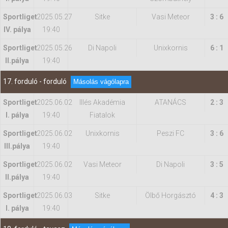
Sportliget
2025.05.27
Sitke
Vasi Meteor
3 : 6
IV. pálya
19:40
Sportliget
2025.05.26
Di Napoli
Unixkornis
6 : 1
II.pálya
19:40
17. forduló - forduló
Másolás vágólapra
Sportliget
2025.06.02
Illés Akadémia
ATANÁCS
2 : 3
I. pálya
19:40
Fiatalok
Sportliget
2025.06.02
Unixkornis
Peszi FC
3 : 6
IIl.pálya
19:40
Sportliget
2025.06.02
Vasi Meteor
Di Napoli
3 : 5
II.pálya
19:40
Sportliget
2025.06.03
Sitke
Ölbő Horgásztó
4 : 3
I. pálya
19:40