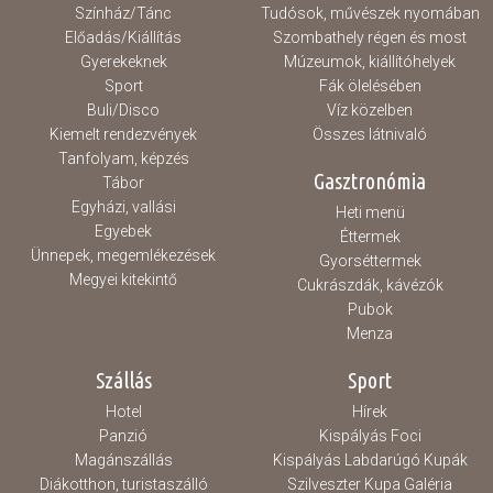
Színház/Tánc
Tudósok, művészek nyomában
Előadás/Kiállítás
Szombathely régen és most
Gyerekeknek
Múzeumok, kiállítóhelyek
Sport
Fák ölelésében
Buli/Disco
Víz közelben
Kiemelt rendezvények
Összes látnivaló
Tanfolyam, képzés
Gasztronómia
Tábor
Egyházi, vallási
Heti menü
Egyebek
Éttermek
Ünnepek, megemlékezések
Gyorséttermek
Megyei kitekintő
Cukrászdák, kávézók
Pubok
Menza
Szállás
Sport
Hotel
Hírek
Panzió
Kispályás Foci
Magánszállás
Kispályás Labdarúgó Kupák
Diákotthon, turistaszálló
Szilveszter Kupa Galéria