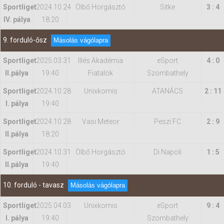
Sportliget
2024.10.24
Ölbő Horgásztó
Sitke
3 : 4
IV. pálya
18:20
9. forduló-ősz
Másolás vágólapra
Sportliget
2025.03.31
Illés Akadémia
eSport
4 : 0
II.pálya
19:40
Fiatalok
Szombathely
Sportliget
2024.10.28
Unixkornis
ATANÁCS
2 : 11
I. pálya
19:40
Sportliget
2024.10.28
Vasi Meteor
Peszi FC
2 : 9
II.pálya
18:20
Sportliget
2024.10.31
Ölbő Horgásztó
Di Napoli
1 : 5
II.pálya
19:40
10. forduló - tavasz
Másolás vágólapra
Sportliget
2025.04.03
Unixkornis
eSport
9 : 4
I. pálya
19:40
Szombathely