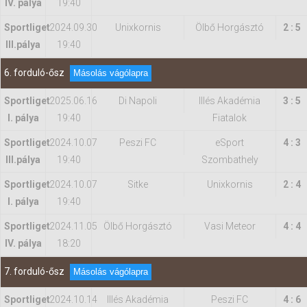
IV. pálya
19:40
Sportliget
2024.09.30
Unixkornis
Ölbő Horgásztó
2 : 5
IIl.pálya
19:40
6. forduló-ősz
Másolás vágólapra
Sportliget
2025.06.16
Di Napoli
Illés Akadémia
3 : 5
I. pálya
19:40
Fiatalok
Sportliget
2024.10.07
Peszi FC
eSport
4 : 3
IIl.pálya
19:40
Szombathely
Sportliget
2024.10.07
Sitke
Unixkornis
2 : 4
I. pálya
19:40
Sportliget
2024.11.05
Ölbő Horgásztó
Vasi Meteor
4 : 4
IV. pálya
18:20
7. forduló-ősz
Másolás vágólapra
Sportliget
2024.10.14
Illés Akadémia
Peszi FC
4 : 6