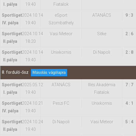
I. pálya
19:40
Fiatalok
Sportliget
2024.10.14
eSport
ATANÁCS
9 : 3
IV. pálya
19:40
Szombathely
Sportliget
2024.10.14
Vasi Meteor
Sitke
2 : 6
II.pálya
18:20
Sportliget
2024.10.14
Unixkornis
Di Napoli
2 : 8
II.pálya
19:40
8. forduló-ősz
Másolás vágólapra
Sportliget
2025.05.12
ATANÁCS
Illés Akadémia
7 : 7
I. pálya
19:40
Fiatalok
Sportliget
2024.10.21
Peszi FC
Unixkornis
4 : 1
IV. pálya
19:40
Sportliget
2024.10.24
Di Napoli
Vasi Meteor
5 : 4
II.pálya
19:40