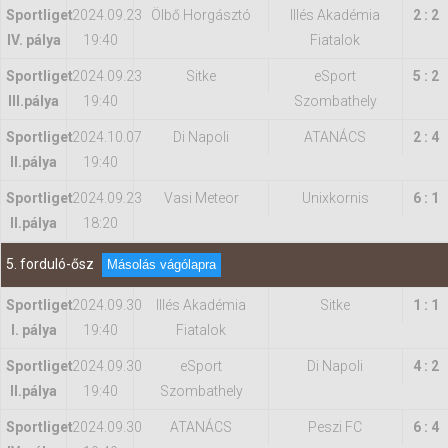
Sportliget
2024.09.23
Ölbő Horgásztó
Illés Akadémia
2 : 2
IV. pálya
19:40
Fiatalok
Sportliget
2024.09.23
Sitke
eSport
5 : 2
IIl.pálya
19:40
Szombathely
Sportliget
2024.10.07
Di Napoli
ATANÁCS
2 : 4
II.pálya
19:40
Sportliget
2024.09.23
Vasi Meteor
Unixkornis
6 : 1
II.pálya
18:20
5. forduló-ősz
Másolás vágólapra
Sportliget
2024.09.30
Illés Akadémia
Sitke
1 : 1
I. pálya
19:40
Fiatalok
Sportliget
2024.09.30
eSport
Di Napoli
4 : 2
II.pálya
19:40
Szombathely
Sportliget
2024.09.30
ATANÁCS
Peszi FC
6 : 4