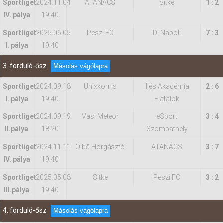
Sportliget
2024.11.04
ATANÁCS
Sitke
1 : 2
IV. pálya
19:40
Sportliget
2025.06.05
Peszi FC
Di Napoli
7 : 3
I. pálya
19:40
3. forduló-ősz
Másolás vágólapra
Sportliget
2024.09.18
Unixkornis
Illés Akadémia
2 : 6
I. pálya
19:40
Fiatalok
Sportliget
2024.09.19
Vasi Meteor
eSport
3 : 4
II.pálya
18:20
Szombathely
Sportliget
2024.11.11
Ölbő Horgásztó
ATANÁCS
3 : 7
IV. pálya
19:40
Sportliget
2025.05.08
Sitke
Peszi FC
3 : 2
IIl.pálya
19:40
4. forduló-ősz
Másolás vágólapra