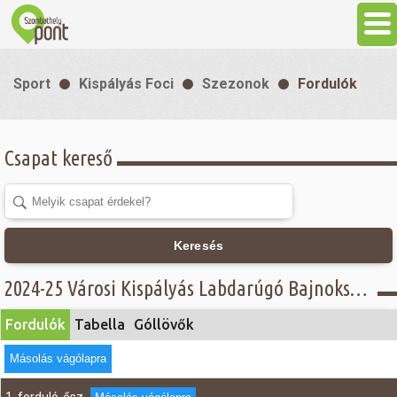
Aktuális
Sport
Kispályás Foci
Szezonok
Fordulók
Programok
Csapat kereső
Látnivalók
Gasztronómia
Keresés
Szállás
2024-25 Városi Kispályás Labdarúgó Bajnokság - Fordulók - CONOIL csoport
Fordulók
Tabella
Góllövők
Sport
Másolás vágólapra
Szabadidő