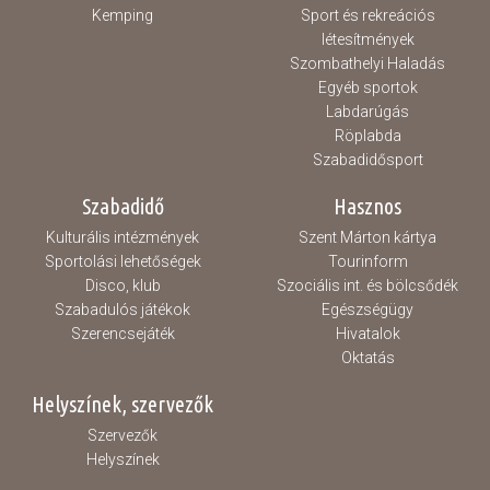
Kemping
Sport és rekreációs
létesítmények
Szombathelyi Haladás
Egyéb sportok
Labdarúgás
Röplabda
Szabadidősport
Szabadidő
Hasznos
Kulturális intézmények
Szent Márton kártya
Sportolási lehetőségek
Tourinform
Disco, klub
Szociális int. és bölcsődék
Szabadulós játékok
Egészségügy
Szerencsejáték
Hivatalok
Oktatás
Helyszínek, szervezők
Szervezők
Helyszínek