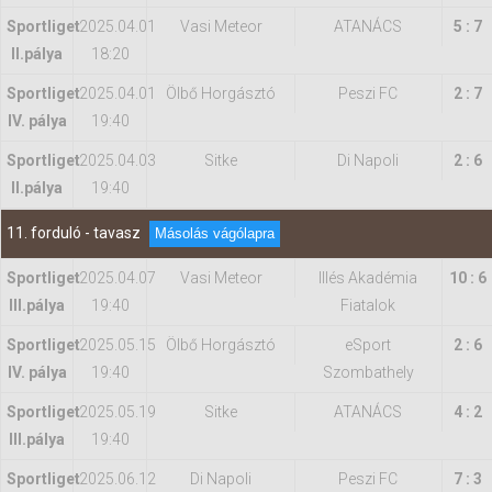
Sportliget
2025.04.01
Vasi Meteor
ATANÁCS
5 : 7
II.pálya
18:20
Sportliget
2025.04.01
Ölbő Horgásztó
Peszi FC
2 : 7
IV. pálya
19:40
Sportliget
2025.04.03
Sitke
Di Napoli
2 : 6
II.pálya
19:40
11. forduló - tavasz
Másolás vágólapra
Sportliget
2025.04.07
Vasi Meteor
Illés Akadémia
10 : 6
IIl.pálya
19:40
Fiatalok
Sportliget
2025.05.15
Ölbő Horgásztó
eSport
2 : 6
IV. pálya
19:40
Szombathely
Sportliget
2025.05.19
Sitke
ATANÁCS
4 : 2
IIl.pálya
19:40
Sportliget
2025.06.12
Di Napoli
Peszi FC
7 : 3