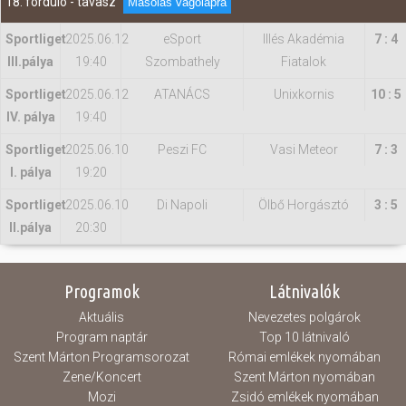
18. forduló - tavasz
Másolás vágólapra
Sportliget
2025.06.12
eSport
Illés Akadémia
7 : 4
IIl.pálya
19:40
Szombathely
Fiatalok
Sportliget
2025.06.12
ATANÁCS
Unixkornis
10 : 5
IV. pálya
19:40
Sportliget
2025.06.10
Peszi FC
Vasi Meteor
7 : 3
I. pálya
19:20
Sportliget
2025.06.10
Di Napoli
Ölbő Horgásztó
3 : 5
II.pálya
20:30
Programok
Látnivalók
Aktuális
Nevezetes polgárok
Program naptár
Top 10 látnivaló
Szent Márton Programsorozat
Római emlékek nyomában
Zene/Koncert
Szent Márton nyomában
Mozi
Zsidó emlékek nyomában