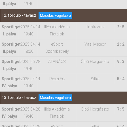
II.pálya
19:40
12. forduló - tavasz
Másolás vágólapra
Sportliget
2025.04.14
Illés Akadémia
Unixkornis
2 : 5
I. pálya
19:40
Fiatalok
Sportliget
2025.04.14
eSport
Vasi Meteor
2 : 2
II.pálya
18:20
Szombathely
Sportliget
2025.05.28
ATANÁCS
Ölbő Horgásztó
9 : 3
I. pálya
19:40
Sportliget
2025.04.14
Peszi FC
Sitke
5 : 4
IV. pálya
19:40
13. forduló - tavasz
Másolás vágólapra
Sportliget
2025.04.28
Illés Akadémia
Ölbő Horgásztó
7 : 5
IV. pálya
19:40
Fiatalok
Sportliget
2025.04.28
eSport
Sitke
6 : 4