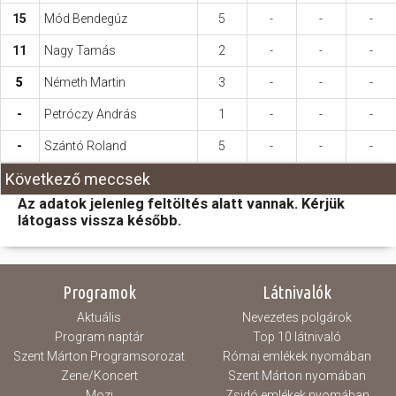
15
Mód Bendegúz
5
-
-
-
11
Nagy Tamás
2
-
-
-
5
Németh Martin
3
-
-
-
-
Petróczy András
1
-
-
-
-
Szántó Roland
5
-
-
-
Következő meccsek
Az adatok jelenleg feltöltés alatt vannak. Kérjük
látogass vissza később.
Programok
Látnivalók
Aktuális
Nevezetes polgárok
Program naptár
Top 10 látnivaló
Szent Márton Programsorozat
Római emlékek nyomában
Zene/Koncert
Szent Márton nyomában
Mozi
Zsidó emlékek nyomában