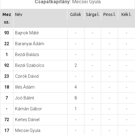
Csapatkapitány:
Mecsei Gyula
Hasznos
Mez
Név
Gólok
Sárga l.
Piros l.
Kék l.
sz.
93
Bajnok Máté
-
-
-
-
22
Baranyai Ádám
-
-
-
-
1
Bezdi Balázs
-
-
-
-
92
Bezdi Szabolcs
2
-
-
-
23
Czirók Dávid
-
-
-
-
18
Illés Ádám
4
-
-
-
7
Joó Bálint
8
-
-
-
-
Kámán Gábor
1
-
-
-
72
Kertes Dániel
-
-
-
-
17
Mecsei Gyula
-
-
-
-