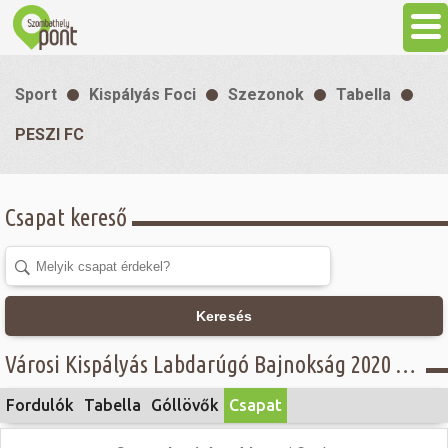
Aktuális
Sport
Kispályás Foci
Szezonok
Tabella
Programok
PESZI FC
Látnivalók
Csapat kereső
Gasztronómia
Szállás
Keresés
Városi Kispályás Labdarúgó Bajnokság 2020 - A. csoport - PESZI FC
Sport
Fordulók
Tabella
Góllövők
Csapat
Szabadidő