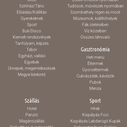
Színház/Tánc
Tudósok, művészek nyomában
Előadás/Kiállítás
Szombathely régen és most
Gyerekeknek
Múzeumok, kiállítóhelyek
Sport
Fák ölelésében
Buli/Disco
Víz közelben
Kiemelt rendezvények
Összes látnivaló
Tanfolyam, képzés
Gasztronómia
Tábor
Egyházi, vallási
Heti menü
Egyebek
Éttermek
Ünnepek, megemlékezések
Gyorséttermek
Megyei kitekintő
Cukrászdák, kávézók
Pubok
Menza
Szállás
Sport
Hotel
Hírek
Panzió
Kispályás Foci
Magánszállás
Kispályás Labdarúgó Kupák