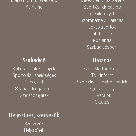
Diákotthon, turistaszálló
Szilveszter Kupa Galéria
Kemping
Sport és rekreációs
létesítmények
Szombathelyi Haladás
Egyéb sportok
Labdarúgás
Röplabda
Szabadidősport
Szabadidő
Hasznos
Kulturális intézmények
Szent Márton kártya
Sportolási lehetőségek
Tourinform
Disco, klub
Szociális int. és bölcsődék
Szabadulós játékok
Egészségügy
Szerencsejáték
Hivatalok
Oktatás
Helyszínek, szervezők
Szervezők
Helyszínek