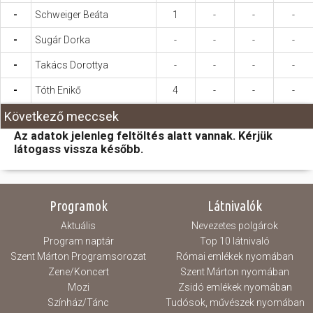
-
Schweiger Beáta
1
-
-
-
-
Sugár Dorka
-
-
-
-
-
Takács Dorottya
-
-
-
-
-
Tóth Enikő
4
-
-
-
Következő meccsek
Az adatok jelenleg feltöltés alatt vannak. Kérjük
látogass vissza később.
Programok
Látnivalók
Aktuális
Nevezetes polgárok
Program naptár
Top 10 látnivaló
Szent Márton Programsorozat
Római emlékek nyomában
Zene/Koncert
Szent Márton nyomában
Mozi
Zsidó emlékek nyomában
Színház/Tánc
Tudósok, művészek nyomában