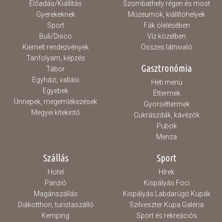
Előadás/Kiállítás
Szombathely régen és most
Gyerekeknek
Múzeumok, kiállítóhelyek
Sport
Fák ölelésében
Buli/Disco
Víz közelben
Kiemelt rendezvények
Összes látnivaló
Tanfolyam, képzés
Gasztronómia
Tábor
Egyházi, vallási
Heti menü
Egyebek
Éttermek
Ünnepek, megemlékezések
Gyorséttermek
Megyei kitekintő
Cukrászdák, kávézók
Pubok
Menza
Szállás
Sport
Hotel
Hírek
Panzió
Kispályás Foci
Magánszállás
Kispályás Labdarúgó Kupák
Diákotthon, turistaszálló
Szilveszter Kupa Galéria
Kemping
Sport és rekreációs