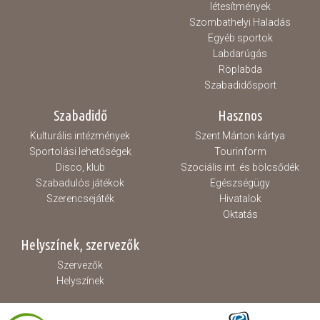
létesítmények
Szombathelyi Haladás
Egyéb sportok
Labdarúgás
Röplabda
Szabadidősport
Szabadidő
Hasznos
Kulturális intézmények
Szent Márton kártya
Sportolási lehetőségek
Tourinform
Disco, klub
Szociális int. és bölcsődék
Szabadulós játékok
Egészségügy
Szerencsejáték
Hivatalok
Oktatás
Helyszínek, szervezők
Szervezők
Helyszínek