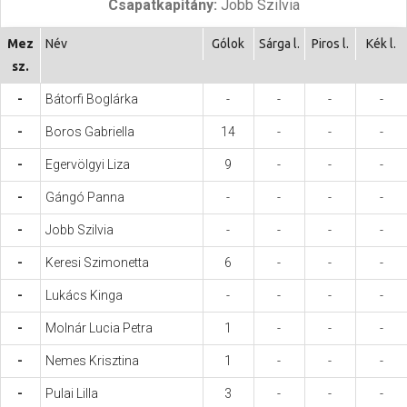
Csapatkapitány:
Jobb Szilvia
Hasznos
Mez
Név
Gólok
Sárga l.
Piros l.
Kék l.
sz.
-
Bátorfi Boglárka
-
-
-
-
-
Boros Gabriella
14
-
-
-
-
Egervölgyi Liza
9
-
-
-
-
Gángó Panna
-
-
-
-
-
Jobb Szilvia
-
-
-
-
-
Keresi Szimonetta
6
-
-
-
-
Lukács Kinga
-
-
-
-
-
Molnár Lucia Petra
1
-
-
-
-
Nemes Krisztina
1
-
-
-
-
Pulai Lilla
3
-
-
-