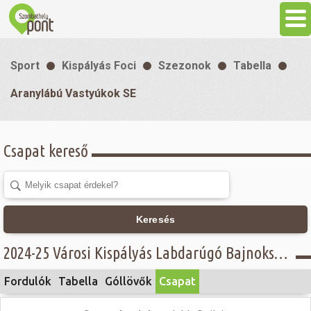
Aktuális
Sport
Kispályás Foci
Szezonok
Tabella
Programok
Aranylábú Vastyúkok SE
Látnivalók
Csapat kereső
Gasztronómia
Szállás
Keresés
2024-25 Városi Kispályás Labdarúgó Bajnokság - Női csoport - Aranylábú Vastyúkok SE
Sport
Fordulók
Tabella
Góllövők
Csapat
Szabadidő