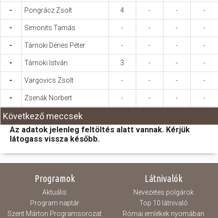
-
Pongrácz Zsolt
4
-
-
-
-
Simonits Tamás
-
-
-
-
-
Tárnoki Dénes Péter
-
-
-
-
-
Tárnoki István
3
-
-
-
-
Vargovics Zsolt
-
-
-
-
-
Zsenák Norbert
-
-
-
-
Következő meccsek
Az adatok jelenleg feltöltés alatt vannak. Kérjük
látogass vissza később.
Programok
Látnivalók
Aktuális
Nevezetes polgárok
Program naptár
Top 10 látnivaló
Szent Márton Programsorozat
Római emlékek nyomában