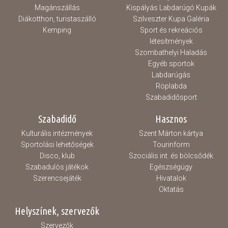
Magánszállás
Kispályás Labdarúgó Kupák
Diákotthon, turistaszálló
Szilveszter Kupa Galéria
Kemping
Sport és rekreációs
létesítmények
Szombathelyi Haladás
Egyéb sportok
Labdarúgás
Röplabda
Szabadidősport
Szabadidő
Hasznos
Kulturális intézmények
Szent Márton kártya
Sportolási lehetőségek
Tourinform
Disco, klub
Szociális int. és bölcsődék
Szabadulós játékok
Egészségügy
Szerencsejáték
Hivatalok
Oktatás
Helyszínek, szervezők
Szervezők