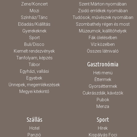
Zene/Koncert
Szent Márton nyomában
Mozi
Zsidó emlékek nyomában
Színház/Tánc
Tudósok, művészek nyomában
Előadás/Kiállítás
Szombathely régen és most
Gyerekeknek
Múzeumok, kiállítóhelyek
Sport
Fák ölelésében
Buli/Disco
Víz közelben
Kiemelt rendezvények
Összes látnivaló
Tanfolyam, képzés
Gasztronómia
Tábor
Egyházi, vallási
Heti menü
Egyebek
Éttermek
Ünnepek, megemlékezések
Gyorséttermek
Megyei kitekintő
Cukrászdák, kávézók
Pubok
Menza
Szállás
Sport
Hotel
Hírek
Panzió
Kispályás Foci