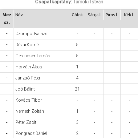
Csapatkapitány:
Tárnoki István
Hasznos
Mez
Név
Gólok
Sárga l.
Piros l.
Kék l.
sz.
-
Czömpöl Balázs
-
-
-
-
-
Dévai Kornél
5
-
-
-
-
Gerencsér Tamás
5
-
-
-
-
Horváth Ákos
1
-
-
-
-
Janzsó Péter
4
-
-
-
-
Joó Bálint
21
-
-
-
-
Kovács Tibor
-
-
-
-
-
Németh Zoltán
1
-
-
-
-
Péter Zsolt
3
-
-
-
-
Pongrácz Dániel
2
-
-
-