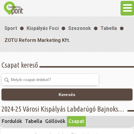
Aktuális
Sport
Kispályás Foci
Szezonok
Tabella
Programok
ZOTU Reform Marketing Kft.
Látnivalók
Csapat kereső
Gasztronómia
Szállás
Keresés
2024-25 Városi Kispályás Labdarúgó Bajnokság - NEOsport csoport - ZOTU Reform Marketing Kft.
Sport
Fordulók
Tabella
Góllövők
Csapat
Szabadidő