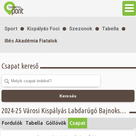
Aktuális
Sport
Kispályás Foci
Szezonok
Tabella
Programok
Illés Akadémia Fiatalok
Látnivalók
Csapat kereső
Gasztronómia
Szállás
Keresés
2024-25 Városi Kispályás Labdarúgó Bajnokság - CONOIL csoport - Illés Akadémia Fiatalok
Sport
Fordulók
Tabella
Góllövők
Csapat
Szabadidő