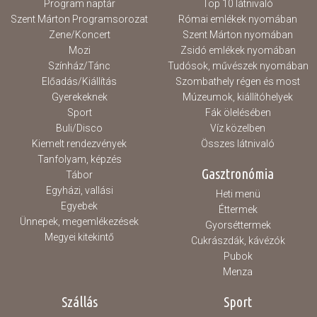
Program naptár
Top 10 látnivaló
Szent Márton Programsorozat
Római emlékek nyomában
Zene/Koncert
Szent Márton nyomában
Mozi
Zsidó emlékek nyomában
Színház/Tánc
Tudósok, művészek nyomában
Előadás/Kiállítás
Szombathely régen és most
Gyerekeknek
Múzeumok, kiállítóhelyek
Sport
Fák ölelésében
Buli/Disco
Víz közelben
Kiemelt rendezvények
Összes látnivaló
Tanfolyam, képzés
Gasztronómia
Tábor
Egyházi, vallási
Heti menü
Egyebek
Éttermek
Ünnepek, megemlékezések
Gyorséttermek
Megyei kitekintő
Cukrászdák, kávézók
Pubok
Menza
Szállás
Sport