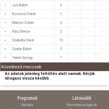
-
Joó Bálint
5
-
-
-
-
Koronczi Patrik
1
-
-
-
-
Marton Zoltán
2
-
-
-
-
Rácz Bence
2
-
-
-
-
Szabella Olivér
13
-
-
-
-
Szeiler Bálint
2
-
-
-
-
Tebeli György
1
-
-
-
Következő meccsek
Az adatok jelenleg feltöltés alatt vannak. Kérjük
látogass vissza később.
Programok
Látnivalók
Aktuális
Nevezetes polgárok