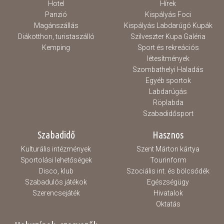
Hotel
Hírek
Panzió
Kispályás Foci
Magánszállás
Kispályás Labdarúgó Kupák
Diákotthon, turistaszálló
Szilveszter Kupa Galéria
Kemping
Sport és rekreációs
létesítmények
Szombathelyi Haladás
Egyéb sportok
Labdarúgás
Röplabda
Szabadidősport
Szabadidő
Hasznos
Kulturális intézmények
Szent Márton kártya
Sportolási lehetőségek
Tourinform
Disco, klub
Szociális int. és bölcsődék
Szabadulós játékok
Egészségügy
Szerencsejáték
Hivatalok
Oktatás