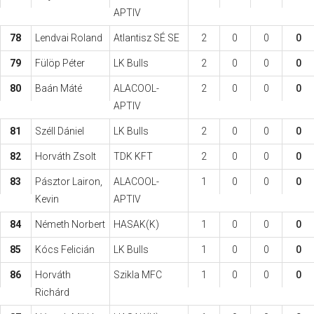
APTIV
78
Lendvai Roland
Atlantisz SÉ SE
2
0
0
0
79
Fülöp Péter
LK Bulls
2
0
0
0
80
Baán Máté
ALACOOL-
2
0
0
0
APTIV
81
Széll Dániel
LK Bulls
2
0
0
0
82
Horváth Zsolt
TDK KFT
2
0
0
0
83
Pásztor Lairon,
ALACOOL-
1
0
0
0
Kevin
APTIV
84
Németh Norbert
HASAK(K)
1
0
0
0
85
Kócs Felicián
LK Bulls
1
0
0
0
86
Horváth
Szikla MFC
1
0
0
0
Richárd