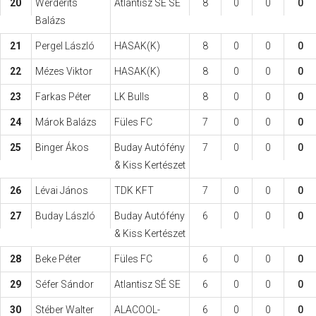
20
Werderits
Atlantisz SÉ SE
8
0
0
0
Balázs
21
Pergel László
HASAK(K)
8
0
0
0
22
Mézes Viktor
HASAK(K)
8
0
0
0
23
Farkas Péter
LK Bulls
8
0
0
0
24
Márok Balázs
Füles FC
7
0
0
0
25
Binger Ákos
Buday Autófény
7
0
0
0
& Kiss Kertészet
26
Lévai János
TDK KFT
7
0
0
0
27
Buday László
Buday Autófény
6
0
0
0
& Kiss Kertészet
28
Beke Péter
Füles FC
6
0
0
0
29
Séfer Sándor
Atlantisz SÉ SE
6
0
0
0
30
Stéber Walter
ALACOOL-
6
0
0
0