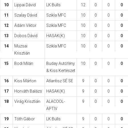
10
Lippai Dávid
LK Bulls
12
0
0
0
11
Szalay Dávid
Szikla MFC
10
0
0
0
12
Ádám Viktor
Szikla MFC
10
0
0
0
13
Dobos Dávid
HASAK(K)
10
0
0
0
14
Muzsai
Szikla MFC
10
0
0
0
Krisztián
15
Bodi Milán
Buday Autófény
10
0
0
0
& Kiss Kertészet
16
Kiss Márton
Atlantisz SÉ SE
9
0
0
0
17
Horváth Balázs
HASAK(K)
9
0
0
0
18
Virág Krisztián
ALACOOL-
9
0
0
0
APTIV
19
Tóth Gábor
LK Bulls
9
0
0
0