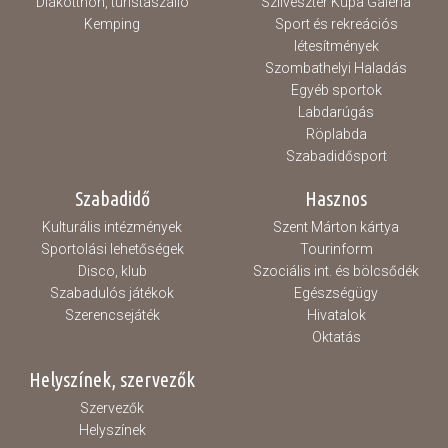
Diákotthon, turistaszálló
Szilveszter Kupa Galéria
Kemping
Sport és rekreációs
létesítmények
Szombathelyi Haladás
Egyéb sportok
Labdarúgás
Röplabda
Szabadidősport
Szabadidő
Hasznos
Kulturális intézmények
Szent Márton kártya
Sportolási lehetőségek
Tourinform
Disco, klub
Szociális int. és bölcsődék
Szabadulós játékok
Egészségügy
Szerencsejáték
Hivatalok
Oktatás
Helyszínek, szervezők
Szervezők
Helyszínek