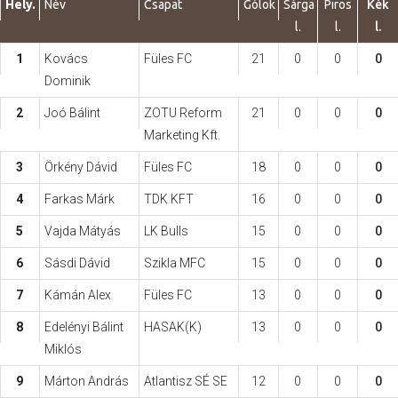
Hely.
Név
Csapat
Gólok
Sárga
Piros
Kék
l.
l.
l.
Hasznos
1
Kovács
Füles FC
21
0
0
0
Dominik
2
Joó Bálint
ZOTU Reform
21
0
0
0
Marketing Kft.
3
Örkény Dávid
Füles FC
18
0
0
0
4
Farkas Márk
TDK KFT
16
0
0
0
5
Vajda Mátyás
LK Bulls
15
0
0
0
6
Sásdi Dávid
Szikla MFC
15
0
0
0
7
Kámán Alex
Füles FC
13
0
0
0
8
Edelényi Bálint
HASAK(K)
13
0
0
0
Miklós
9
Márton András
Atlantisz SÉ SE
12
0
0
0