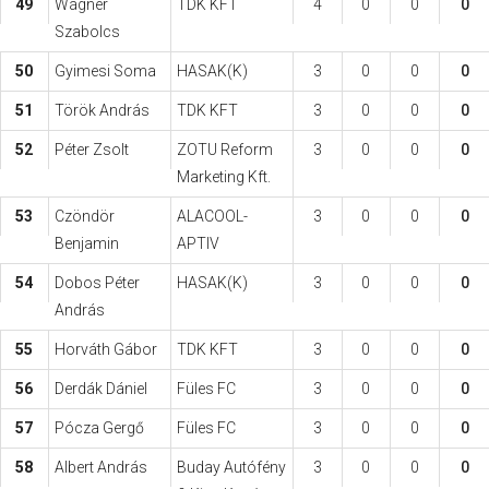
49
Wágner
TDK KFT
4
0
0
0
Szabolcs
50
Gyimesi Soma
HASAK(K)
3
0
0
0
51
Török András
TDK KFT
3
0
0
0
52
Péter Zsolt
ZOTU Reform
3
0
0
0
Marketing Kft.
53
Czöndör
ALACOOL-
3
0
0
0
Benjamin
APTIV
54
Dobos Péter
HASAK(K)
3
0
0
0
András
55
Horváth Gábor
TDK KFT
3
0
0
0
56
Derdák Dániel
Füles FC
3
0
0
0
57
Pócza Gergő
Füles FC
3
0
0
0
58
Albert András
Buday Autófény
3
0
0
0