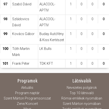
97
Szabó Dávid
ALACOOL-
1
0
0
0
APTIV
98
Szládovics
ALACOOL-
1
0
0
0
Dávid
APTIV
99
Kovács Gábor
Buday Autófény
1
0
0
0
& Kiss Kertészet
100
Tóth Martin
LK Bulls
1
0
0
0
Márk
101
Frank Péter
TDK KFT
1
0
0
0
Programok
Látnivalók
Aktuális
Nevezetes polgárok
Program naptár
Top 10 látnivaló
Szent Márton Programsorozat
Római emlékek nyomában
Zene/Koncert
Szent Márton nyomában