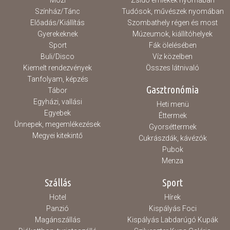
Mozi
Zsidó emlékek nyomában
Színház/Tánc
Tudósok, művészek nyomában
Előadás/Kiállítás
Szombathely régen és most
Gyerekeknek
Múzeumok, kiállítóhelyek
Sport
Fák ölelésében
Buli/Disco
Víz közelben
Kiemelt rendezvények
Összes látnivaló
Tanfolyam, képzés
Gasztronómia
Tábor
Egyházi, vallási
Heti menü
Egyebek
Éttermek
Ünnepek, megemlékezések
Gyorséttermek
Megyei kitekintő
Cukrászdák, kávézók
Pubok
Menza
Szállás
Sport
Hotel
Hírek
Panzió
Kispályás Foci
Magánszállás
Kispályás Labdarúgó Kupák