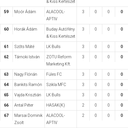
& Kiss Kertészet
59
Moór Ádám
ALACOOL-
3
0
0
0
APTIV
60
Horák Ádám
Buday Autófény
3
0
0
0
& Kiss Kertészet
61
Szőts Máté
LK Bulls
3
0
0
0
62
Tárnoki István
ZOTU Reform
3
0
0
0
Marketing Kft.
63
Nagy Flórián
Füles FC
3
0
0
0
64
Bankits Ramón
Szikla MFC
3
0
0
0
65
Vajda Krisztián
LK Bulls
3
0
0
0
66
Antal Péter
HASAK(K)
2
0
0
0
67
Marsai Dominik
ALACOOL-
2
0
0
0
Zsolt
APTIV