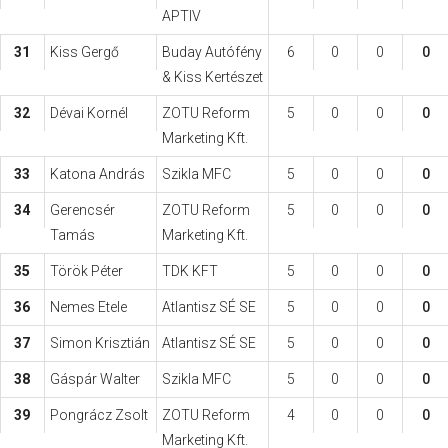
APTIV
31
Kiss Gergő
Buday Autófény
6
0
0
0
& Kiss Kertészet
32
Dévai Kornél
ZOTU Reform
5
0
0
0
Marketing Kft.
33
Katona András
Szikla MFC
5
0
0
0
34
Gerencsér
ZOTU Reform
5
0
0
0
Tamás
Marketing Kft.
35
Török Péter
TDK KFT
5
0
0
0
36
Nemes Etele
Atlantisz SÉ SE
5
0
0
0
37
Simon Krisztián
Atlantisz SÉ SE
5
0
0
0
38
Gáspár Walter
Szikla MFC
5
0
0
0
39
Pongrácz Zsolt
ZOTU Reform
4
0
0
0
Marketing Kft.