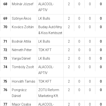
68
Molnár József
ALACOOL-
2
0
0
0
APTIV
69
Szőnye Ákos
LK Bulls
2
0
0
0
70
Kovács Zoltán
Buday Autófény
2
0
0
0
& Kiss Kertészet
71
Bodnár Attila
LK Bulls
2
0
0
0
72
Németh Péter
TDK KFT
2
0
0
0
73
Varga Dániel
LK Bulls
2
0
0
0
74
Tömböly Zsolt
ALACOOL-
2
0
0
0
APTIV
75
Horváth Tamás
TDK KFT
2
0
0
0
76
Pongrácz
ZOTU Reform
2
0
0
0
Dániel
Marketing Kft.
77
Major Csaba
ALACOOL-
2
0
0
0