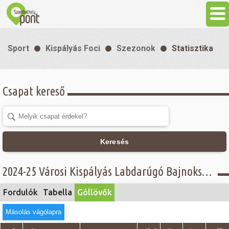
Aktuális
Sport
Kispályás Foci
Szezonok
Statisztika
Programok
Csapat kereső
Látnivalók
Gasztronómia
Keresés
Szállás
2024-25 Városi Kispályás Labdarúgó Bajnokság - Góllövő lista - NEOsport csoport
Sport
Fordulók
Tabella
Góllövők
Másolás vágólapra
Szabadidő