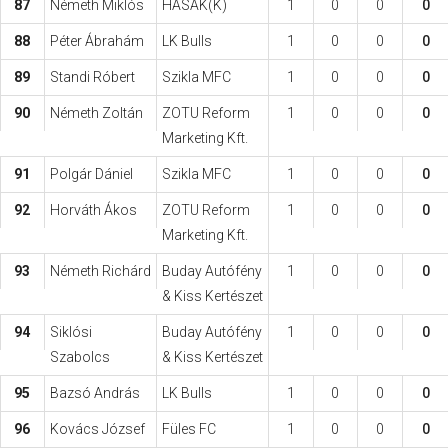
87
Németh Miklós
HASAK(K)
1
0
0
0
88
Péter Ábrahám
LK Bulls
1
0
0
0
89
Standi Róbert
Szikla MFC
1
0
0
0
90
Németh Zoltán
ZOTU Reform
1
0
0
0
Marketing Kft.
91
Polgár Dániel
Szikla MFC
1
0
0
0
92
Horváth Ákos
ZOTU Reform
1
0
0
0
Marketing Kft.
93
Németh Richárd
Buday Autófény
1
0
0
0
& Kiss Kertészet
94
Siklósi
Buday Autófény
1
0
0
0
Szabolcs
& Kiss Kertészet
95
Bazsó András
LK Bulls
1
0
0
0
96
Kovács József
Füles FC
1
0
0
0