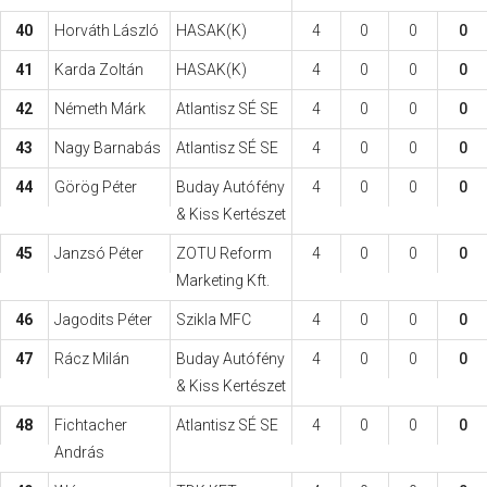
40
Horváth László
HASAK(K)
4
0
0
0
41
Karda Zoltán
HASAK(K)
4
0
0
0
42
Németh Márk
Atlantisz SÉ SE
4
0
0
0
43
Nagy Barnabás
Atlantisz SÉ SE
4
0
0
0
44
Görög Péter
Buday Autófény
4
0
0
0
& Kiss Kertészet
45
Janzsó Péter
ZOTU Reform
4
0
0
0
Marketing Kft.
46
Jagodits Péter
Szikla MFC
4
0
0
0
47
Rácz Milán
Buday Autófény
4
0
0
0
& Kiss Kertészet
48
Fichtacher
Atlantisz SÉ SE
4
0
0
0
András