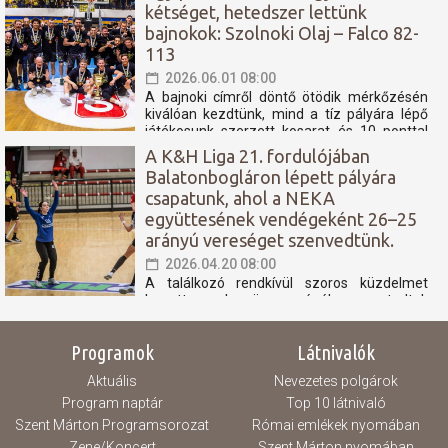
kétséget, hetedszer lettünk
bajnokok: Szolnoki Olaj – Falco 82-
113
2026.06.01 08:00
A bajnoki címről döntő ötödik mérkőzésén
kiválóan kezdtünk, mind a tíz pályára lépő
játékosunk szerzett kosarat és 10 ponttal
megléptünk. Aztán valóságos kosáresőt
A K&H Liga 21. fordulójában
zúdítottunk rájuk, a félidőben, 14 pont volt az
Balatonbogláron lépett pályára
előnyünk. A harmadik játékrészben teljesen
csapatunk, ahol a NEKA
szétestek a hazaiak, a hajrában pedig jól
menedzseltük...
együttesének vendégeként 26–25
arányú vereséget szenvedtünk.
2026.04.20 08:00
A találkozó rendkívül szoros küzdelmet
hozott, azonban összességében nem tudtuk
azt a teljesítményt nyújtani, amely elegendő
lett volna a pontszerzéshez. A mérkőzés
Programok
Látnivalók
nagy részében kapkodó játék jellemezte
csapatunkat, amely több technikai hibához
Aktuális
Nevezetes polgárok
és eladott labdához vezetett. Ezek a hibák
különösen a...
Program naptár
Top 10 látnivaló
Szent Márton Programsorozat
Római emlékek nyomában
Zene/Koncert
Szent Márton nyomában