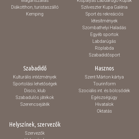
Magánszállás
Kispályás Labdarúgó Kupák
Diákotthon, turistaszálló
Szilveszter Kupa Galéria
Kemping
Sport és rekreációs
létesítmények
Szombathelyi Haladás
Egyéb sportok
Labdarúgás
Röplabda
Szabadidősport
Szabadidő
Hasznos
Kulturális intézmények
Szent Márton kártya
Sportolási lehetőségek
Tourinform
Disco, klub
Szociális int. és bölcsődék
Szabadulós játékok
Egészségügy
Szerencsejáték
Hivatalok
Oktatás
Helyszínek, szervezők
Szervezők