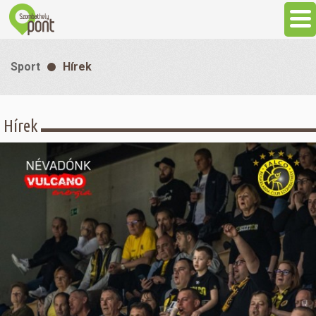
Aktuális
Sport
Hírek
Programok
Hírek
Látnivalók
Gasztronómia
Szállás
Sport
Szabadidő