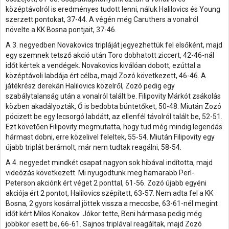
középtávolról is eredményes tudott lenni, náluk Halilovics és Young
szerzett pontokat, 37-44. A végén még Caruthers a vonalról
növelte a KK Bosna pontjait, 37-46.
A 3. negyedben Novakovics tripláját jegyezhettük fel elsőként, majd
egy szemnek tetsző akció után Toro dobhatott ziccert, 42-46-nál
időt kértek a vendégek. Novakovics kiválóan dobott, ezúttal a
középtávoli labdája ért célba, majd Zozó következett, 46-46. A
játékrész derekán Halilovics közelről, Zozó pedig egy
szabálytalanság után a vonalról talált be. Filipovity Márkót zsákolás
közben akadályozták, Ő is bedobta büntetőket, 50-48. Miután Zozó
pöcizett be egy lecsorgó labdátt, az ellenfél távolról talált be, 52-51.
Ezt követően Filipovity megmutatta, hogy tud még mindig legendás
hármast dobni, erre közelivel feleltek, 55-54. Miután Filipovity egy
újabb triplát berámolt, már nem tudtak reagálni, 58-54.
A 4. negyedet mindkét csapat nagyon sok hibával indította, majd
videózás következett. Mi nyugodtunk meg hamarabb Perl-
Peterson akciónk ért véget 2 ponttal, 61-56. Zozó újabb egyéni
akciója ért 2 pontot, Halilovics szépített, 63-57. Nem adta fel a KK
Bosna, 2 gyors kosárral jöttek vissza a meccsbe, 63-61-nél megint
időt kért Milos Konakov. Jókor tette, Beni hármasa pedig még
jobbkor esett be, 66-61. Sajnos triplával reagáltak, majd Zozó