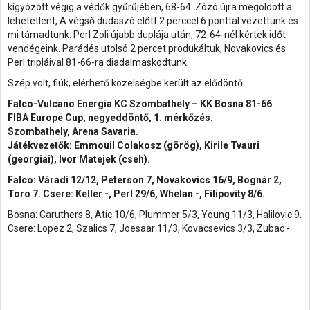
kígyózott végig a védők gyűrűjében, 68-64. Zózó újra megoldott a
lehetetlent, A végső dudaszó előtt 2 perccel 6 ponttal vezettünk és
mi támadtunk. Perl Zoli újabb duplája után, 72-64-nél kértek időt
vendégeink. Parádés utolsó 2 percet produkáltuk, Novakovics és
Perl tripláival 81-66-ra diadalmaskodtunk.
Szép volt, fiúk, elérhető közelségbe került az elődöntő.
Falco-Vulcano Energia KC Szombathely – KK Bosna 81-66
FIBA Europe Cup, negyeddöntő, 1. mérkőzés.
Szombathely, Arena Savaria.
Játékvezetők: Emmouil Colakosz (görög), Kirile Tvauri
(georgiai), Ivor Matejek (cseh).
Falco: Váradi 12/12, Peterson 7, Novakovics 16/9, Bognár 2,
Toro 7. Csere: Keller -, Perl 29/6, Whelan -, Filipovity 8/6.
Bosna: Caruthers 8, Atic 10/6, Plummer 5/3, Young 11/3, Halilovic 9.
Csere: Lopez 2, Szalics 7, Joesaar 11/3, Kovacsevics 3/3, Zubac -.