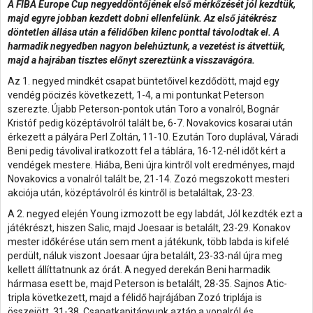
A FIBA Europe Cup negyeddöntőjének első mérkőzését
jól kezdtük,
majd egyre jobban kezdett dobni ellenfelünk. Az első játékrész
döntetlen állása után a félidőben kilenc ponttal távolodtak el. A
harmadik negyedben nagyon belehúztunk, a vezetést is átvettük,
majd a hajrában tisztes előnyt szereztünk a visszavágóra.
Az 1. negyed mindkét csapat büntetőivel kezdődött, majd egy
vendég pöcizés következett, 1-4, a mi pontunkat Peterson
szerezte. Újabb Peterson-pontok után Toro a vonalról, Bognár
Kristóf pedig középtávolról talált be, 6-7. Novakovics kosarai után
érkezett a pályára Perl Zoltán, 11-10. Ezután Toro duplával, Váradi
Beni pedig távolival iratkozott fel a táblára, 16-12-nél időt kért a
vendégek mestere. Hiába, Beni újra kintről volt eredményes, majd
Novakovics a vonalról talált be, 21-14. Zozó megszokott mesteri
akciója után, középtávolról és kintről is betaláltak, 23-23.
A 2. negyed elején Young izmozott be egy labdát, Jól kezdték ezt a
játékrészt, hiszen Salic, majd Joesaar is betalált, 23-29. Konakov
mester időkérése után sem ment a játékunk, több labda is kifelé
perdült, náluk viszont Joesaar újra betalált, 23-33-nál újra meg
kellett állíttatnunk az órát. A negyed derekán Beni harmadik
hármasa esett be, majd Peterson is betalált, 28-35. Sajnos Atic-
tripla következett, majd a félidő hajrájában Zozó triplája is
összejött, 31-38. Csapatkapitányunk aztán a vonalról és