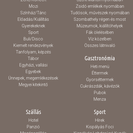
Mozi
Zsidó emlékek nyomában
Színház/Tánc
Tudósok, művészek nyomában
Előadás/Kiállítás
Szombathely régen és most
Gyerekeknek
Múzeumok, kiállítóhelyek
Sport
Fák ölelésében
Buli/Disco
Víz közelben
Kiemelt rendezvények
Összes látnivaló
Tanfolyam, képzés
Gasztronómia
Tábor
Egyházi, vallási
Heti menü
Egyebek
Éttermek
Ünnepek, megemlékezések
Gyorséttermek
Megyei kitekintő
Cukrászdák, kávézók
Pubok
Menza
Szállás
Sport
Hotel
Hírek
Panzió
Kispályás Foci