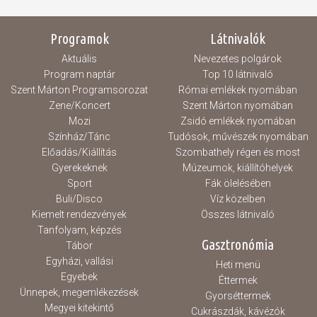
hozott, azonban összességében nem tudtuk
azt a teljesítményt nyújtani, amely elegendő
lett volna a pontszerzéshez. A mérkőzés
Programok
Látnivalók
nagy részében kapkodó játék jellemezte
csapatunkat, amely több technikai hibához
Aktuális
Nevezetes polgárok
és eladott labdához vezetett. Ezek a hibák
különösen a...
Program naptár
Top 10 látnivaló
Szent Márton Programsorozat
Római emlékek nyomában
Zene/Koncert
Szent Márton nyomában
Mozi
Zsidó emlékek nyomában
Színház/Tánc
Tudósok, művészek nyomában
Előadás/Kiállítás
Szombathely régen és most
Gyerekeknek
Múzeumok, kiállítóhelyek
Sport
Fák ölelésében
Buli/Disco
Víz közelben
Kiemelt rendezvények
Összes látnivaló
Tanfolyam, képzés
Gasztronómia
Tábor
Egyházi, vallási
Heti menü
Egyebek
Éttermek
Ünnepek, megemlékezések
Gyorséttermek
Megyei kitekintő
Cukrászdák, kávézók