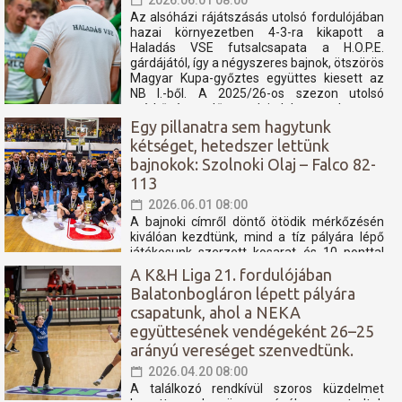
2026.06.01 08:00
Az alsóházi rájátszásás utolsó fordulójában
hazai környezetben 4-3-ra kikapott a
Haladás VSE futsalcsapata a H.O.P.E.
gárdájától, így a négyszeres bajnok, ötszörös
Magyar Kupa-győztes együttes kiesett az
NB I.-ből. A 2025/26-os szezon utolsó
mérkőzése előtt tudni lehetett, hogy a
Haladás számára még...
Egy pillanatra sem hagytunk
kétséget, hetedszer lettünk
bajnokok: Szolnoki Olaj – Falco 82-
113
2026.06.01 08:00
A bajnoki címről döntő ötödik mérkőzésén
kiválóan kezdtünk, mind a tíz pályára lépő
játékosunk szerzett kosarat és 10 ponttal
megléptünk. Aztán valóságos kosáresőt
A K&H Liga 21. fordulójában
zúdítottunk rájuk, a félidőben, 14 pont volt az
Balatonbogláron lépett pályára
előnyünk. A harmadik játékrészben teljesen
csapatunk, ahol a NEKA
szétestek a hazaiak, a hajrában pedig jól
menedzseltük...
együttesének vendégeként 26–25
arányú vereséget szenvedtünk.
2026.04.20 08:00
A találkozó rendkívül szoros küzdelmet