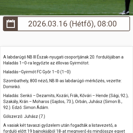
Hasznos
2026.03.16 (Hétfő), 08:00
A labdarúgó NB III Észak-nyugati csoportjának 20. fordulójában a
Haladás 1–0-ra legyőzte az éllovas Gyirmótot.
Haladás–Gyirmót FC Győr 1–0 (1–0)
Szombathely, 800 néző, NB III-as labdarúgó-mérkőzés, vezette:
Dominkó.
Haladás: Senkó – Dezamits, Kozári, Frák, Kővári – Hende (Sági, 92.),
Szakály, Krán – Moharos (Gajdos, 73.), Orbán, Juhász (Simon B.,
92.). Edző: Simon Ádám.
Gólszerző: Juhász (7.)
A vasiak két tavaszi győzelem után fogadták a listavezető, a
forduló előtt 19 bajnokijából 18-at megnyerő és mindössze egyet