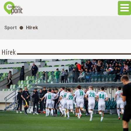
Aktuális
Sport
Hírek
Programok
Hírek
Látnivalók
Gasztronómia
Szállás
Sport
Szabadidő