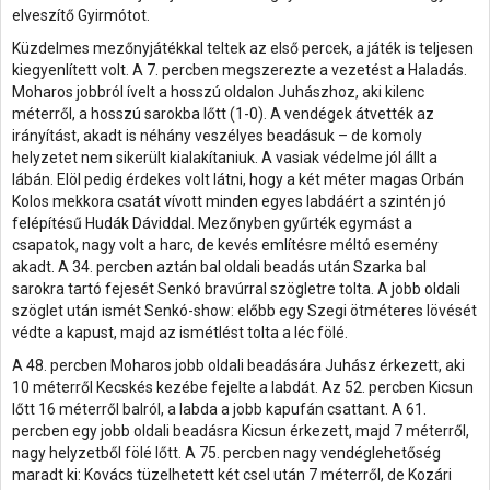
elveszítő Gyirmótot.
Küzdelmes mezőnyjátékkal teltek az első percek, a játék is teljesen
kiegyenlített volt. A 7. percben megszerezte a vezetést a Haladás.
Moharos jobbról ívelt a hosszú oldalon Juhászhoz, aki kilenc
méterről, a hosszú sarokba lőtt (1-0). A vendégek átvették az
irányítást, akadt is néhány veszélyes beadásuk – de komoly
helyzetet nem sikerült kialakítaniuk. A vasiak védelme jól állt a
lábán. Elöl pedig érdekes volt látni, hogy a két méter magas Orbán
Kolos mekkora csatát vívott minden egyes labdáért a szintén jó
felépítésű Hudák Dáviddal. Mezőnyben gyűrték egymást a
csapatok, nagy volt a harc, de kevés említésre méltó esemény
akadt. A 34. percben aztán bal oldali beadás után Szarka bal
sarokra tartó fejesét Senkó bravúrral szögletre tolta. A jobb oldali
szöglet után ismét Senkó-show: előbb egy Szegi ötméteres lövését
védte a kapust, majd az ismétlést tolta a léc fölé.
A 48. percben Moharos jobb oldali beadására Juhász érkezett, aki
10 méterről Kecskés kezébe fejelte a labdát. Az 52. percben Kicsun
lőtt 16 méterről balról, a labda a jobb kapufán csattant. A 61.
percben egy jobb oldali beadásra Kicsun érkezett, majd 7 méterről,
nagy helyzetből fölé lőtt. A 75. percben nagy vendéglehetőség
maradt ki: Kovács tüzelhetett két csel után 7 méterről, de Kozári