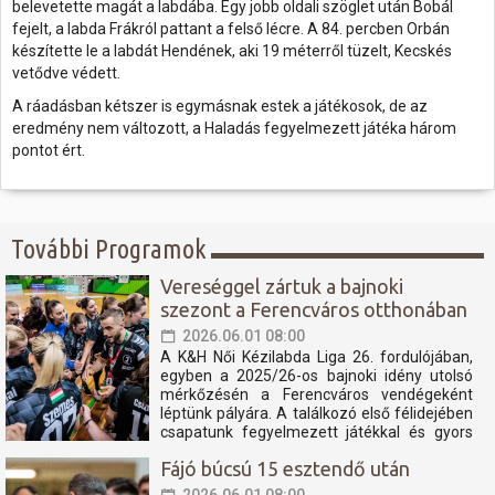
belevetette magát a labdába. Egy jobb oldali szöglet után Bobál
fejelt, a labda Frákról pattant a felső lécre. A 84. percben Orbán
készítette le a labdát Hendének, aki 19 méterről tüzelt, Kecskés
vetődve védett.
A ráadásban kétszer is egymásnak estek a játékosok, de az
eredmény nem változott, a Haladás fegyelmezett játéka három
pontot ért.
További Programok
Vereséggel zártuk a bajnoki
szezont a Ferencváros otthonában
2026.06.01 08:00
A K&H Női Kézilabda Liga 26. fordulójában,
egyben a 2025/26-os bajnoki idény utolsó
mérkőzésén a Ferencváros vendégeként
léptünk pályára. A találkozó első félidejében
csapatunk fegyelmezett játékkal és gyors
támadásokkal igyekezett tartani a lépést a
Fájó búcsú 15 esztendő után
tabella második helyén álló fővárosi
együttessel....