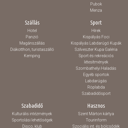
Pubok
Menza
Szállás
Sport
Hotel
Hírek
Panzió
Kispályás Foci
Magánszállás
Kispályás Labdarúgó Kupák
Diákotthon, turistaszálló
Szilveszter Kupa Galéria
Kemping
Sport és rekreációs
létesítmények
Szombathelyi Haladás
Egyéb sportok
Labdarúgás
Röplabda
Szabadidősport
Szabadidő
Hasznos
Kulturális intézmények
Szent Márton kártya
Sportolási lehetőségek
Tourinform
Disco, klub
Szociális int. és bölcsődék