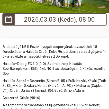
Hasznos
2026.03.03 (Kedd), 08:00
A labdarúgó NB III Észak-nyugati csoportjának tavaszi első, 18.
fordulójában a Haladás Orbán Kolos 96. percben szereztt góljával 1-
0-ra legyőzte a második helyezett Dorogot.
Haladás–Dorogi FC 1-0 (0-0). Szombathely, Haladás
Sportkomplexum, 853 néző, NB III-as labdarúgó-mérkőzés, vezette:
Góbi.
Haladás: Senkó – Dezamits (Simon B, 85.), Frák, Kozári, Kővári (Tóth
E., 85.)– Krán, Szakály, Hende (Horváth A., 93.) – Moharos (Gajdos,
74.), Orbán, Juhász (Tasnádi, 85). Edző: Simon Ádám.
Gólszerző: Orbán (90+6).
A szombathelyi csapatban az új igazolások közül Kővári Róbert,