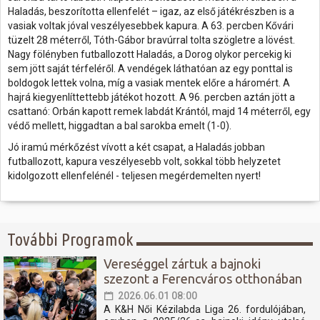
Haladás, beszorította ellenfelét – igaz, az első játékrészben is a
vasiak voltak jóval veszélyesebbek kapura. A 63. percben Kővári
tüzelt 28 méterről, Tóth-Gábor bravúrral tolta szögletre a lövést.
Nagy fölényben futballozott Haladás, a Dorog olykor percekig ki
sem jött saját térfeléről. A vendégek láthatóan az egy ponttal is
boldogok lettek volna, míg a vasiak mentek előre a háromért. A
hajrá kiegyenlíttettebb játékot hozott. A 96. percben aztán jött a
csattanó: Orbán kapott remek labdát Krántól, majd 14 méterről, egy
védő mellett, higgadtan a bal sarokba emelt (1-0).
Jó iramú mérkőzést vívott a két csapat, a Haladás jobban
futballozott, kapura veszélyesebb volt, sokkal több helyzetet
kidolgozott ellenfelénél - teljesen megérdemelten nyert!
További Programok
Vereséggel zártuk a bajnoki
szezont a Ferencváros otthonában
2026.06.01 08:00
A K&H Női Kézilabda Liga 26. fordulójában,