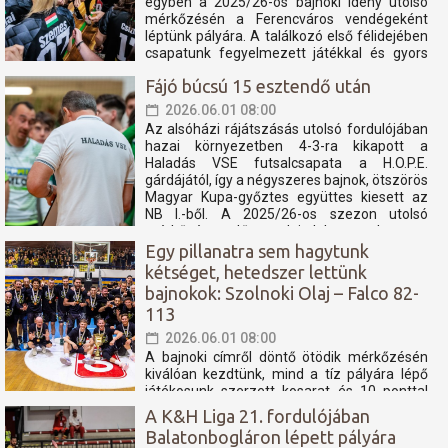
egyben a 2025/26-os bajnoki idény utolsó
mérkőzésén a Ferencváros vendégeként
léptünk pályára. A találkozó első félidejében
csapatunk fegyelmezett játékkal és gyors
támadásokkal igyekezett tartani a lépést a
Fájó búcsú 15 esztendő után
tabella második helyén álló fővárosi
együttessel....
2026.06.01 08:00
Az alsóházi rájátszásás utolsó fordulójában
hazai környezetben 4-3-ra kikapott a
Haladás VSE futsalcsapata a H.O.P.E.
gárdájától, így a négyszeres bajnok, ötszörös
Magyar Kupa-győztes együttes kiesett az
NB I.-ből. A 2025/26-os szezon utolsó
mérkőzése előtt tudni lehetett, hogy a
Haladás számára még...
Egy pillanatra sem hagytunk
kétséget, hetedszer lettünk
bajnokok: Szolnoki Olaj – Falco 82-
113
2026.06.01 08:00
A bajnoki címről döntő ötödik mérkőzésén
kiválóan kezdtünk, mind a tíz pályára lépő
játékosunk szerzett kosarat és 10 ponttal
megléptünk. Aztán valóságos kosáresőt
A K&H Liga 21. fordulójában
zúdítottunk rájuk, a félidőben, 14 pont volt az
Balatonbogláron lépett pályára
előnyünk. A harmadik játékrészben teljesen