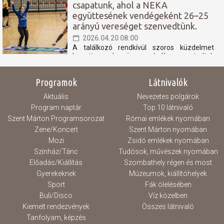
csapatunk, ahol a NEKA
szétestek a hazaiak, a hajrában pedig jól
menedzseltük...
együttesének vendégeként 26–25
arányú vereséget szenvedtünk.
2026.04.20 08:00
A találkozó rendkívül szoros küzdelmet
hozott, azonban összességében nem tudtuk
azt a teljesítményt nyújtani, amely elegendő
lett volna a pontszerzéshez. A mérkőzés
Programok
Látnivalók
nagy részében kapkodó játék jellemezte
csapatunkat, amely több technikai hibához
Aktuális
Nevezetes polgárok
és eladott labdához vezetett. Ezek a hibák
különösen a...
Program naptár
Top 10 látnivaló
Szent Márton Programsorozat
Római emlékek nyomában
Zene/Koncert
Szent Márton nyomában
Mozi
Zsidó emlékek nyomában
Színház/Tánc
Tudósok, művészek nyomában
Előadás/Kiállítás
Szombathely régen és most
Gyerekeknek
Múzeumok, kiállítóhelyek
Sport
Fák ölelésében
Buli/Disco
Víz közelben
Kiemelt rendezvények
Összes látnivaló
Tanfolyam, képzés