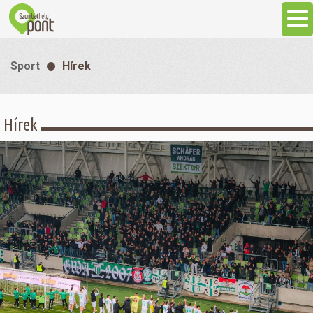
Aktuális
Sport
Hírek
Programok
Hírek
Látnivalók
Gasztronómia
Szállás
Sport
Szabadidő