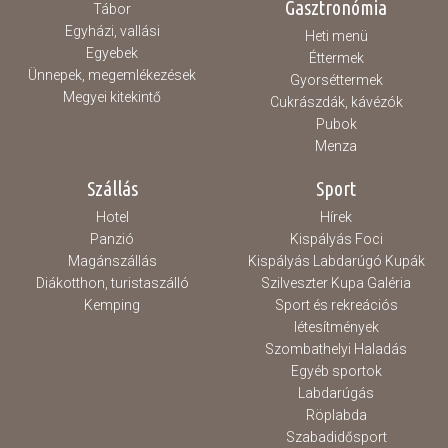
Gasztronómia
Tábor
Egyházi, vallási
Heti menü
Egyebek
Éttermek
Ünnepek, megemlékezések
Gyorséttermek
Megyei kitekintő
Cukrászdák, kávézók
Pubok
Menza
Szállás
Sport
Hotel
Hírek
Panzió
Kispályás Foci
Magánszállás
Kispályás Labdarúgó Kupák
Diákotthon, turistaszálló
Szilveszter Kupa Galéria
Kemping
Sport és rekreációs
létesítmények
Szombathelyi Haladás
Egyéb sportok
Labdarúgás
Röplabda
Szabadidősport