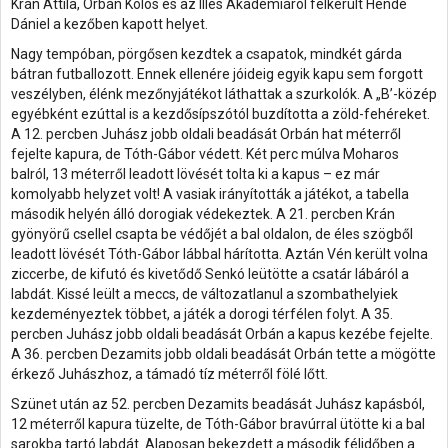
Krán Attila, Orbán Kolos és az Illés Akadémiáról felkerült Hende
Dániel a kezőben kapott helyet.
Nagy tempóban, pörgősen kezdtek a csapatok, mindkét gárda
bátran futballozott. Ennek ellenére jóideig egyik kapu sem forgott
veszélyben, élénk mezőnyjátékot láthattak a szurkolók. A „B’-közép
egyébként ezúttal is a kezdősípszótól buzdította a zöld-fehéreket.
A 12. percben Juhász jobb oldali beadását Orbán hat méterről
fejelte kapura, de Tóth-Gábor védett. Két perc múlva Moharos
balról, 13 méterről leadott lövését tolta ki a kapus – ez már
komolyabb helyzet volt! A vasiak irányították a játékot, a tabella
második helyén álló dorogiak védekeztek. A 21. percben Krán
gyönyörű csellel csapta be védőjét a bal oldalon, de éles szögből
leadott lövését Tóth-Gábor lábbal hárította. Aztán Vén került volna
ziccerbe, de kifutó és kivetődő Senkó leütötte a csatár lábáról a
labdát. Kissé leült a meccs, de változatlanul a szombathelyiek
kezdeményeztek többet, a játék a dorogi térfélen folyt. A 35.
percben Juhász jobb oldali beadását Orbán a kapus kezébe fejelte.
A 36. percben Dezamits jobb oldali beadását Orbán tette a mögötte
érkező Juhászhoz, a támadó tíz méterről fölé lőtt.
Szünet után az 52. percben Dezamits beadását Juhász kapásból,
12 méterről kapura tüzelte, de Tóth-Gábor bravúrral ütötte ki a bal
sarokba tartó labdát. Alaposan bekezdett a második félidőben a