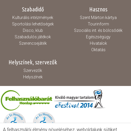
Szabadidő
Hasznos
Kulturális intézmények
Szent Márton kártya
Sportolási lehetőségek
Tourinform
Disco, klub
Szociális int. és bölcsődék
Szabadulós játékok
Egészségügy
Szerencsejáték
Hivatalok
Oktatás
Helyszínek, szervezők
Szervezők
Helyszínek
A felhasználói élmény növeléséhez, weboldalunk sütiket