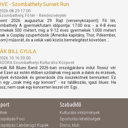
VE - Szombathely Sunset Run
2026.08.29 17:00
Szombathely, Fő tér - Rendezvénytér
pont: 2026. augusztus 29. Rajt (versenyközpont): Fő tér,
mbathely A gyermekfutam időpontja: 17.00 óra: - a 4-8 éves
rmekek 500 métert, míg a 9-12 éves gyermekek 1.000 métert
nak a Cosplay szuperhősök (Amerika kapitány, Thor, Pókember,
om) műsorát, és a velük való közös bemelegítést követően....
ÁK BILL GYULA
2026.10.16 20:00
AGORA Szombathelyi Kulturális Központ
eák Bill Blues Band 2026-ban országjárásra indul: Rossz vér
né Ezen az estén élőben szólalnak meg azok a dalok és érzések,
lyek évtizedek és generációk óta összekötnek bennünket. Ez
 egy ,,csak még egy koncert" - ez találkozás, igazi blues. Ha
össz, nem csak egy koncerten leszel ott. Egy...
Sport
Szabadidő
írek
Kulturális intézmények
ispályás Foci
Sportolási lehetőségek
ispályás Labdarúgó Kupák
Disco, klub