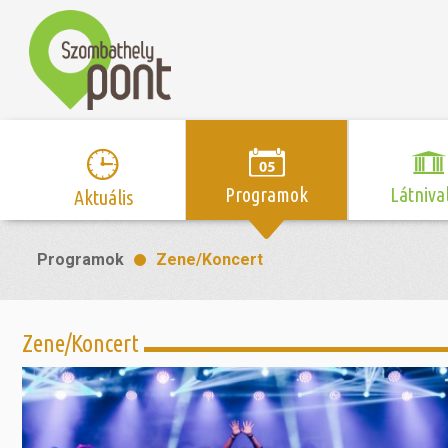
Programok
Látniva
Aktuális
Program naptár
Hírek
Neveze
Programok
Zene/Koncert
Top 10 
Szent Márton
Kispályás 
Programsorozat
Kispályás
Római 
Zene/Koncert
Kupák
nyomá
Zene/Koncert
Mozi
Sport és r
Szent 
létesítmé
nyomá
Színház/Tánc
Szombathe
Zsidó 
nyomá