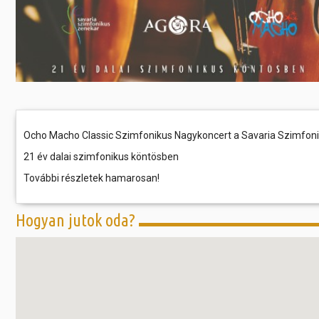
Ocho Macho Classic Szimfonikus Nagykoncert a Savaria Szimfoni
21 év dalai szimfonikus köntösben
További részletek hamarosan!
Hogyan jutok oda?