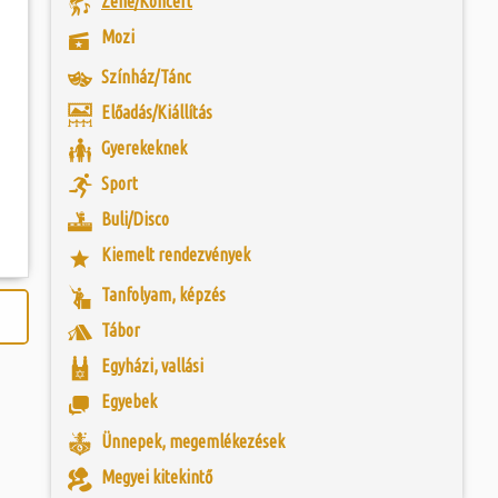
Zene/Koncert
togatva...
 és szombat egy új valóság...
eumot 1968-ban
Mozi
os (1903-1975),
ebész főorvos, aki
ójában, egyben
ó mérkőzésén a
egye közönségének
Színház/Tánc
ra. A találkozó
eményét. A főorvos
ett játékkal és
lan szenvedéllyel
Előadás/Kiállítás
ani a lépést a
yüttessel....
Gyerekeknek
Sport
Buli/Disco
Kiemelt rendezvények
Tanfolyam, képzés
0
Tábor
Egyházi, vallási
Egyebek
Ünnepek, megemlékezések
Megyei kitekintő