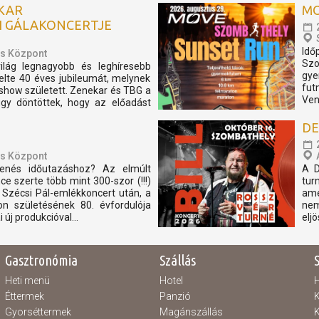
EKAR
MO
 GÁLAKONCERTJE
Idő
is Központ
Szo
lág legnagyobb és leghíresebb
gye
lte 40 éves jubileumát, melynek
fut
show született. Zenekar és TBG a
Ven
gy döntöttek, hogy az előadást
tóra tűzik. A...
DE
is Központ
zenés időutazáshoz? Az elmúlt
A D
 szerte több mint 300-szor (!!!)
tur
c. Szécsi Pál-emlékkoncert után, a
ame
kon születésének 80. évfordulója
nem
 új produkcióval...
elj
Gasztronómia
Szállás
Heti menü
Hotel
H
Éttermek
Panzió
K
Gyorséttermek
Magánszállás
K