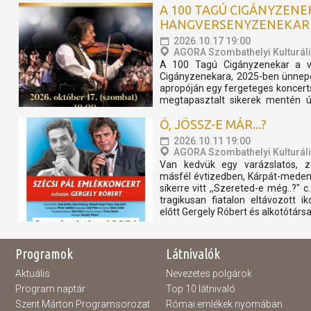
A 100 TAGÚ CIGÁNYZEN
HANGVERSENYZENEKARI
2026.10.17 19:00
AGORA Szombathelyi Kulturál
A 100 Tagú Cigányzenekar a vi
Cigányzenekara, 2025-ben ünnepe
apropóján egy fergeteges koncert
megtapasztalt sikerek mentén ú
folytatólagosan 2026-ban is bemuta
Ó, JÖSSZ-E MÁR...?
2026.10.11 19:00
AGORA Szombathelyi Kulturál
Van kedvük egy varázslatos, 
másfél évtizedben, Kárpát-medence
sikerre vitt ,,Szereted-e még..?" 
tragikusan fiatalon eltávozott i
előtt Gergely Róbert és alkotótársai
Programok
Látnivalók
Aktuális
Nevezetes polgárok
Program naptár
Top 10 látnivaló
Szent Márton Programsorozat
Római emlékek nyomában