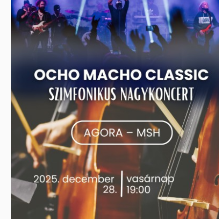
Előadás/Kiállítás
Egyéb spo
Tudóso
Gyerekeknek
nyomá
Labdarúgá
Sport
Szomba
Röplabda
most
Buli/Disco
Szabadidő
Múzeu
Kiemelt rendezvények
kiállít
Fák öl
Tanfolyam, képzés
Víz köz
Tábor
Összes látniv
Egyházi, vallási
Egyebek
Ünnepek,
megemlékezések
Megyei kitekintő