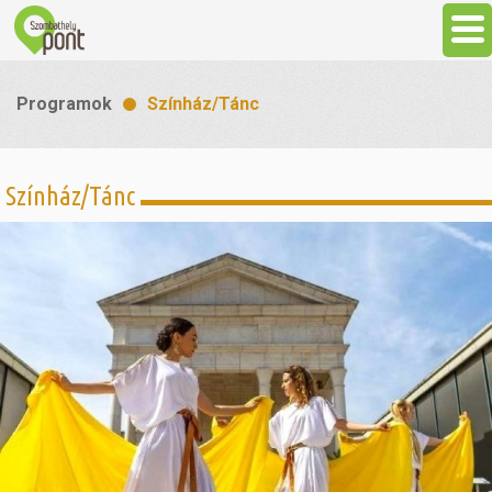
Aktuális
Programok
Színház/Tánc
Programok
Színház/Tánc
Látnivalók
Gasztronómia
Szállás
Sport
Szabadidő