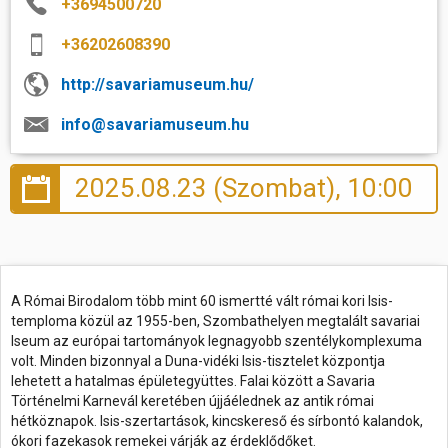
+3694500720
+36202608390
http://savariamuseum.hu/
info@savariamuseum.hu
2025.08.23 (Szombat), 10:00
A Római Birodalom több mint 60 ismertté vált római kori Isis-
temploma közül az 1955-ben, Szombathelyen megtalált savariai
Iseum az európai tartományok legnagyobb szentélykomplexuma
volt. Minden bizonnyal a Duna-vidéki Isis-tisztelet központja
lehetett a hatalmas épületegyüttes. Falai között a Savaria
Történelmi Karnevál keretében újjáélednek az antik római
hétköznapok. Isis-szertartások, kincskereső és sírbontó kalandok,
ókori fazekasok remekei várják az érdeklődőket.