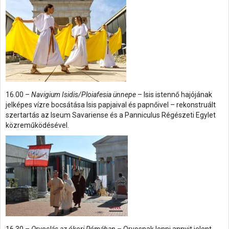
16.00 –
Navigium Isidis/Ploiafesia ünnepe
– Isis istennő hajójának
jelképes vízre bocsátása Isis papjaival és papnőivel – rekonstruált
szertartás az Iseum Savariense és a Panniculus Régészeti Egylet
közreműködésével.
16.30 –
Orvoslás az ókori Rómában –
Orvosnak lenni annyit jelent,