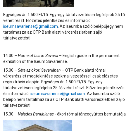
Egységes ár: 1 500 Ft/fő. Egy-egy tárlatvezetésen legfeljebb 25 fő
vehet részt. Előzetes jelentkezés és információ:
iseumsavariense@gmail.com
. Az Iseumba szóló belépőjegy nem
tartalmazza az OTP Bank alatti városrészletben zajló
tárlatvezetést!
14.30 –
Home of Isis in Savaria
– English guide in the permanent
exhibition of the Iseum Savariense.
15.00 –
Séta az ókori Savariában
– OTP Bank alatti római
városrészlet megtekintése szakmai vezetéssel, csak előzetes
regisztráció alapján. Egységes ár: 1 500 Ft/fő. Egy-egy
tárlatvezetésen legfeljebb 25 fő vehet részt. Előzetes jelentkezés
és információ:
iseumsavariense@gmail.com
. Az Iseumba szóló
belépő nem tartalmazza az OTP Bank alatti városrészletben zajló
tárlatvezetést!
15.30 –
Naiades Danubianae
- ókori római táncegyüttes bemutatója.