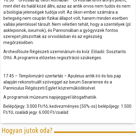
mint élet és halál közé állni, azaz az antik orvos nem tudós és nem
a biológiai jelenségek tudója volt. Az ókori ember számára a
betegség nem csupán fizikai állapot volt, hanem minden esetben
vallási jelentéssel társult. Nem véletlen tehát, hogy a szentélyek (pl.
asklepionok, iseumok), és Pannoniában a gyógyvizek fontos
szerepet játszottak az orvoslásban és az egészség
megőrzésében.
ArcheoRoute Régészeti szeminárium és kvíz. Előadó: Sosztarits
Ottó. A programra előzetes regisztráció szükséges.
17.45 –
Templomzáró szertartás –
Apuleius antik író és Isis pap
alapján rekonstruált szöveggel az Iseum Savariense és a
Panniculus Régészeti Egylet közreműködésével.
A programok múzeumi napijeggyel látogathatók.
Belépőjegy: 3.000 Ft/fő; kedvezményes (50%-os) belépőjegy: 1.500
Ft/fő; családi jegy: 6.000 Ft/család
Hogyan jutok oda?