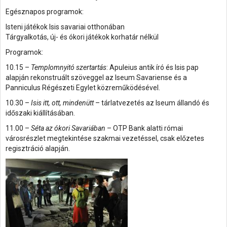
Egésznapos programok:
Isteni játékok Isis savariai otthonában
Tárgyalkotás, új- és ókori játékok korhatár nélkül
Programok:
10.15 –
Templomnyitó szertartás
: Apuleius antik író és Isis pap
alapján rekonstruált szöveggel az Iseum Savariense és a
Panniculus Régészeti Egylet közreműködésével.
10.30 –
Isis itt, ott, mindenütt
– tárlatvezetés az Iseum állandó és
időszaki kiállításában.
11.00 –
Séta az ókori Savariában
– OTP Bank alatti római
városrészlet megtekintése szakmai vezetéssel, csak előzetes
regisztráció alapján.