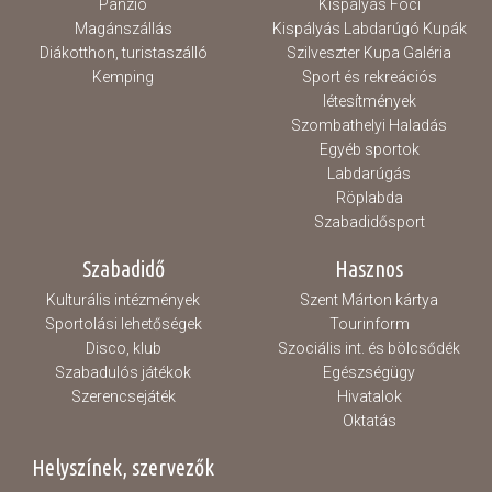
Panzió
Kispályás Foci
Magánszállás
Kispályás Labdarúgó Kupák
Diákotthon, turistaszálló
Szilveszter Kupa Galéria
Kemping
Sport és rekreációs
létesítmények
Szombathelyi Haladás
Egyéb sportok
Labdarúgás
Röplabda
Szabadidősport
Szabadidő
Hasznos
Kulturális intézmények
Szent Márton kártya
Sportolási lehetőségek
Tourinform
Disco, klub
Szociális int. és bölcsődék
Szabadulós játékok
Egészségügy
Szerencsejáték
Hivatalok
Oktatás
Helyszínek, szervezők