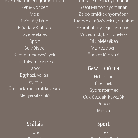
Szent Márton Programsorozat
Római emlékek nyomában
Zene/Koncert
Szent Márton nyomában
Mozi
Zsidó emlékek nyomában
Színház/Tánc
Tudósok, művészek nyomában
Előadás/Kiállítás
Szombathely régen és most
Gyerekeknek
Múzeumok, kiállítóhelyek
Sport
Fák ölelésében
Buli/Disco
Víz közelben
Kiemelt rendezvények
Összes látnivaló
Tanfolyam, képzés
Gasztronómia
Tábor
Egyházi, vallási
Heti menü
Egyebek
Éttermek
Ünnepek, megemlékezések
Gyorséttermek
Megyei kitekintő
Cukrászdák, kávézók
Pubok
Menza
Szállás
Sport
Hotel
Hírek