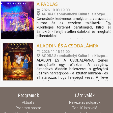
A PADLÁS
történelem és az emberi sorsok világába.
Hét évvel ezelőtt találkozott Barki Gergely
2026.10.03 19:00
művészettörténésszel,...
AGORA Szombathelyi Kulturális Központ
Generációk kedvence, amelyben a varázslat, a
humor és az érzelem találkozik. Egy
különleges történet barátságról, hitről és
álmokról - felejthetetlen dalokkal és megható
pillanatokkal.
Jegyek: https://www.jegy.hu/program/presser-
gabor-sztevanovity-dusan-horvath-peter-a-
ALADDIN ÉS A CSODALÁMPA
padlas-153563?fbcli...
2026.11.15 11:00
AGORA Szombathelyi Kulturális Központ
ALADDIN ÉS A CSODALÁMPA zenés
mesejáte?k egy re?szben A szegény,
álmodozó Aladdin beleszeret a gyönyörű
Jázmin hercegnőbe - a szultán lányába - és
elhatározza, hogy feleségül veszi. A Teve
tanácsára megszerzi a csodalámpát
amelyből előhívja a "Lámpa Szellemét", hogy
célja érdekében szembeszálljon a
Programok
Látnivalók
Nagyvezírrel...
Aktuális
Nevezetes polgárok
Program naptár
Top 10 látnivaló