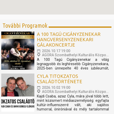
További Programok
A 100 TAGÚ CIGÁNYZENEKAR
HANGVERSENYZENEKARI
GÁLAKONCERTJE
2026.10.17 19:00
AGORA Szombathelyi Kulturális Központ
A 100 Tagú Cigányzenekar a világ
legnagyobb és leghíresebb Cigányzenekara,
2025-ben ünnepelte 40 éves jubileumát,
melynek apropóján egy fergeteges
CYLA TITOKZATOS
koncertshow született. Zenekar és TBG a
CSALÁDTÖRTÉNETE
megtapasztalt sikerek mentén úgy
döntöttek, hogy az előadást folytatólagosan
2026.10.02 19:00
2026-ban is bemutatóra tűzik. A...
AGORA Szombathelyi Kulturális Központ
Kajdi Csaba, azaz Cyla, mára jóval több lett,
mint közismert médiaszemélyiség: egyfajta
kultúr-influenszerré vált, aki sajátos
humorral, öniróniával és mély tartalommal
vezeti be közönségét a művészet, a