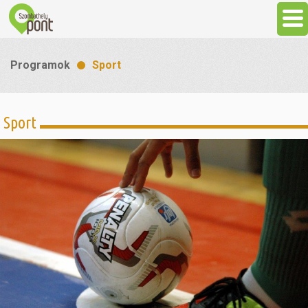
Aktuális
Programok
Sport
Programok
Sport
Látnivalók
Gasztronómia
Szállás
Sport
Szabadidő