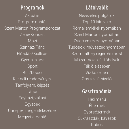
rövidebb távok féltávnál...
Programok
Látnivalók
Aktuális
Nevezetes polgárok
Program naptár
Top 10 látnivaló
Szent Márton Programsorozat
Római emlékek nyomában
Zene/Koncert
Szent Márton nyomában
Mozi
Zsidó emlékek nyomában
Színház/Tánc
Tudósok, művészek nyomában
Előadás/Kiállítás
Szombathely régen és most
Gyerekeknek
Múzeumok, kiállítóhelyek
Sport
Fák ölelésében
Buli/Disco
Víz közelben
Kiemelt rendezvények
Összes látnivaló
Tanfolyam, képzés
Gasztronómia
Tábor
Egyházi, vallási
Heti menü
Egyebek
Éttermek
Ünnepek, megemlékezések
Gyorséttermek
Megyei kitekintő
Cukrászdák, kávézók
Pubok