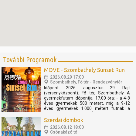
További Programok
MOVE - Szombathely Sunset Run
2026.08.29 17:00
Szombathely, Fő tér - Rendezvénytér
Időpont: 2026. augusztus 29. Rajt
(versenyközpont): Fő tér, Szombathely A
gyermekfutam időpontja: 17.00 óra: - a 4-8
éves gyermekek 500 métert, míg a 9-12
éves gyermekek 1.000 métert futnak a
Cosplay szuperhősök (Amerika kapitány,
Thor, Pókember, Venom) műsorát, és a velük
Szerdai dombok
való közös bemelegítést követően....
2026.08.12 18:00
Csónakázó tó