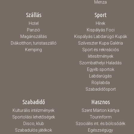
Menza
Szállás
Sport
Hotel
Hírek
Panzió
Kispályás Foci
Magánszállás
Kispályás Labdarúgó Kupák
Diákotthon, turistaszálló
Szilveszter Kupa Galéria
Kemping
Sport és rekreációs
létesítmények
Szombathelyi Haladás
Egyéb sportok
Labdarúgás
Röplabda
Szabadidősport
Szabadidő
Hasznos
Kulturális intézmények
Szent Márton kártya
Sportolási lehetőségek
Tourinform
Disco, klub
Szociális int. és bölcsődék
Szabadulós játékok
Egészségügy