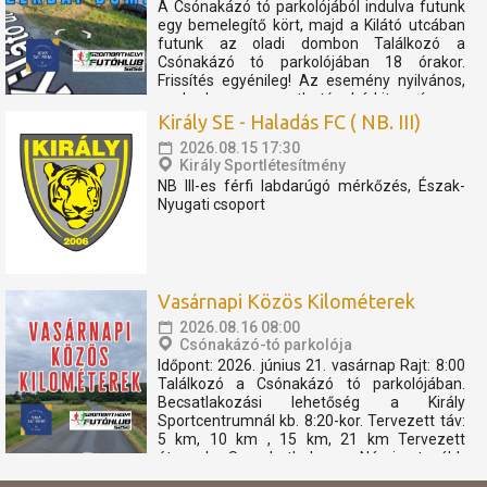
A Csónakázó tó parkolójából indulva futunk
egy bemelegítő kört, majd a Kilátó utcában
futunk az oladi dombon Találkozó a
Csónakázó tó parkolójában 18 órakor.
Frissítés egyénileg! Az esemény nyilvános,
szabadon megosztható, bárkit szívesen
látunk. Az eseményen résztvevők
Király SE - Haladás FC ( NB. III)
elfogadják, hogy az eseményről...
2026.08.15 17:30
Király Sportlétesítmény
NB III-es férfi labdarúgó mérkőzés, Észak-
Nyugati csoport
Vasárnapi Közös Kilométerek
2026.08.16 08:00
Csónakázó-tó parkolója
Időpont: 2026. június 21. vasárnap Rajt: 8:00
Találkozó a Csónakázó tó parkolójában.
Becsatlakozási lehetőség a Király
Sportcentrumnál kb. 8:20-kor. Tervezett táv:
5 km, 10 km , 15 km, 21 km Tervezett
útvonal: Szombathely - Nárai -tovább
Pornóapáti felé, féltávnál fordulással. A