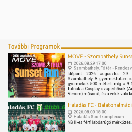
További Programok
MOVE - Szombathely Suns
2026.08.29 17:00
Szombathely, Fő tér - Rendezv
Időpont: 2026. augusztus 29. 
Szombathely A gyermekfutam idő
gyermekek 500 métert, míg a 9-
futnak a Cosplay szuperhősök (A
Venom) műsorát, és a velük való k
Haladás FC - Balatonalmádi S
2026.08.09 18:00
Haladás Sportkomplexum
NB III-es férfi labdarúgó mérkőzés