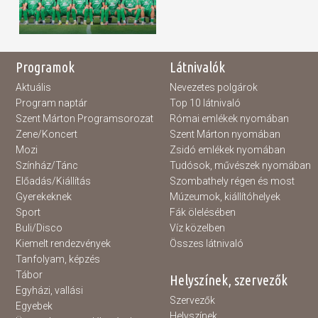
Programok
Látnivalók
Aktuális
Nevezetes polgárok
Program naptár
Top 10 látnivaló
Szent Márton Programsorozat
Római emlékek nyomában
Zene/Koncert
Szent Márton nyomában
Mozi
Zsidó emlékek nyomában
Színház/Tánc
Tudósok, művészek nyomában
Előadás/Kiállítás
Szombathely régen és most
Gyerekeknek
Múzeumok, kiállítóhelyek
Sport
Fák ölelésében
Buli/Disco
Víz közelben
Kiemelt rendezvények
Összes látnivaló
Tanfolyam, képzés
Tábor
Helyszínek, szervezők
Egyházi, vallási
Szervezők
Egyebek
Helyszínek