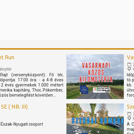
et Run
Va
énytér
Rajt (versenyközpont): Fő tér,
Idő
pontja: 17.00 óra: - a 4-8 éves
tó 
12 éves gyermekek 1.000 métert
kb.
merika kapitány, Thor, Pókember,
útv
özös bemelegítést követően....
for
E ( NB. III)
Sz
, Észak-Nyugati csoport
A C
maj