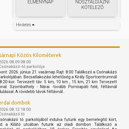
ÉLMÉNYNAP
NOSZTALGIÁZNI
KÖTELEZŐ
Hirdetés
sárnapi Közös Kilométerek
2026.08.09 08:00
Csónakázó-tó parkolója
pont: 2026. június 21. vasárnap Rajt: 8:00 Találkozó a Csónakázó
parkolójában. Becsatlakozási lehetőség a Király Sportcentrumnál
 8:20-kor. Tervezett táv: 5 km, 10 km , 15 km, 21 km Tervezett
onal: Szombathely - Nárai -tovább Pornóapáti felé, féltávnál
dulással. A rövidebb távok féltávnál...
erdai dombok
2026.08.12 18:00
Csónakázó tó
sónakázó tó parkolójából indulva futunk egy bemelegítő kört,
d a Kilátó utcában futunk az oladi dombon Találkozó a