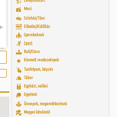
Zene/Koncert
 és szombat egy új valóság...
yközönség előtt a
Mozi
 is otthont adó
úzeum épületét. Az
ójában, egyben
ó mérkőzésén a
zi, történeti és
Színház/Tánc
ra. A találkozó
ényeiben mintegy
ett játékkal és
égészeti műtárgyak
Előadás/Kiállítás
ó-
ani a lépést a
yüttessel....
Gyerekeknek
Sport
Buli/Disco
Kiemelt rendezvények
Tanfolyam, képzés
Tábor
Egyházi, vallási
Egyebek
Ünnepek, megemlékezések
Megyei kitekintő