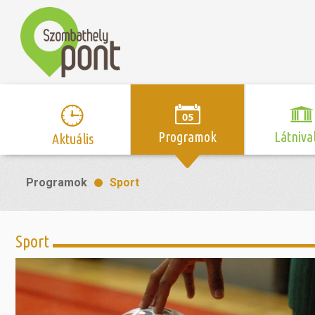
Programok
Látniva
Aktuális
Program naptár
Hírek
Neveze
Programok
Sport
Top 10 
Szent Márton
Kispályás 
Programsorozat
Kispályás
Római 
Zene/Koncert
Kupák
nyomá
Sport
Mozi
Sport és r
Szent 
létesítmé
nyomá
Színház/Tánc
Szombathe
Zsidó 
nyomá