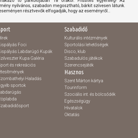
nakázó tó parkolójában 18 órakor. Frissítés egyénileg! Az
mény nyilvános, szabadon megosztható, bárkit szívesen látunk.
eseményen résztvevők elfogadják, hogy az eseményről...
Sport
Szabadidő
írek
Kulturális intézmények
ispályás Foci
Sportolási lehetőségek
ispályás Labdarúgó Kupák
Disco, klub
zilveszter Kupa Galéria
Szabadulós játékok
port és rekreációs
Szerencsejáték
Hasznos
étesítmények
zombathelyi Haladás
Szent Márton kártya
gyéb sportok
Tourinform
Labdarúgás
Szociális int. és bölcsődék
Röplabda
Egészségügy
zabadidősport
Hivatalok
Oktatás