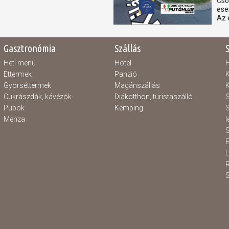
Csó
ese
Az 
Gasztronómia
Szállás
Heti menü
Hotel
H
Éttermek
Panzió
K
Gyorséttermek
Magánszállás
K
Cukrászdák, kávézók
Diákotthon, turistaszálló
S
Pubok
Kemping
S
Menza
l
S
E
S