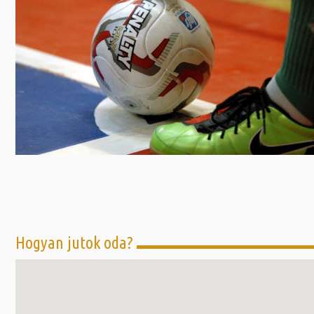
Előadás/Kiállítás
Egyéb spo
Tudóso
Gyerekeknek
nyomá
Labdarúgá
Sport
Szomba
Röplabda
most
Buli/Disco
Szabadidő
Múzeu
Kiemelt rendezvények
kiállít
Fák öl
Tanfolyam, képzés
Víz köz
Tábor
Összes látniv
Egyházi, vallási
Egyebek
Hogyan jutok oda?
Ünnepek,
megemlékezések
Megyei kitekintő