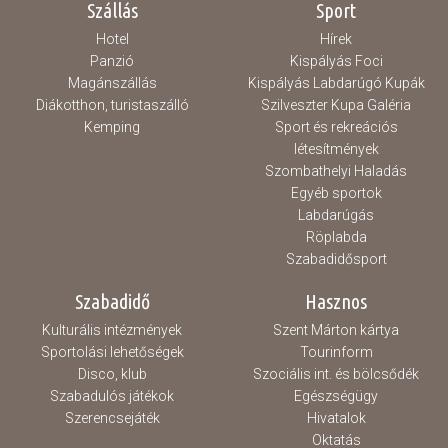
Szállás
Sport
Hotel
Hírek
Panzió
Kispályás Foci
Magánszállás
Kispályás Labdarúgó Kupák
Diákotthon, turistaszálló
Szilveszter Kupa Galéria
Kemping
Sport és rekreációs
létesítmények
Szombathelyi Haladás
Egyéb sportok
Labdarúgás
Röplabda
Szabadidősport
Szabadidő
Hasznos
Kulturális intézmények
Szent Márton kártya
Sportolási lehetőségek
Tourinform
Disco, klub
Szociális int. és bölcsődék
Szabadulós játékok
Egészségügy
Szerencsejáték
Hivatalok
Oktatás