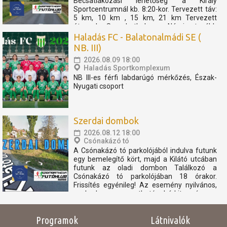
Becsatlakozási lehetőség a Király
Sportcentrumnál kb. 8:20-kor. Tervezett táv:
5 km, 10 km , 15 km, 21 km Tervezett
útvonal: Szombathely - Nárai -tovább
Pornóapáti felé, féltávnál fordulással. A
Haladás FC - Balatonalmádi SE (
rövidebb távok féltávnál...
NB. III)
2026.08.09 18:00
Haladás Sportkomplexum
NB III-es férfi labdarúgó mérkőzés, Észak-
Nyugati csoport
Szerdai dombok
2026.08.12 18:00
Csónakázó tó
A Csónakázó tó parkolójából indulva futunk
egy bemelegítő kört, majd a Kilátó utcában
futunk az oladi dombon Találkozó a
Csónakázó tó parkolójában 18 órakor.
Frissítés egyénileg! Az esemény nyilvános,
szabadon megosztható, bárkit szívesen
látunk. Az eseményen résztvevők
elfogadják, hogy az eseményről...
Programok
Látnivalók