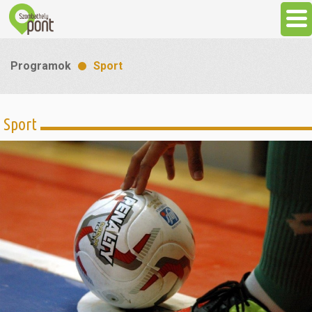
Aktuális
Programok
Sport
Programok
Sport
Látnivalók
Gasztronómia
Szállás
Sport
Szabadidő