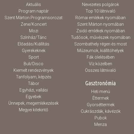
Aktuális
Nevezetes polgárok
Program naptár
Top 10 látnivaló
Szent Márton Programsorozat
Római emlékek nyomában
Zene/Koncert
Szent Márton nyomában
Mozi
Zsidó emlékek nyomában
Színház/Tánc
Tudósok, művészek nyomában
Előadás/Kiállítás
Szombathely régen és most
Gyerekeknek
Múzeumok, kiállítóhelyek
Sport
Fák ölelésében
Buli/Disco
Víz közelben
Kiemelt rendezvények
Összes látnivaló
Tanfolyam, képzés
Gasztronómia
Tábor
Egyházi, vallási
Heti menü
Egyebek
Éttermek
Ünnepek, megemlékezések
Gyorséttermek
Megyei kitekintő
Cukrászdák, kávézók
Pubok
Menza