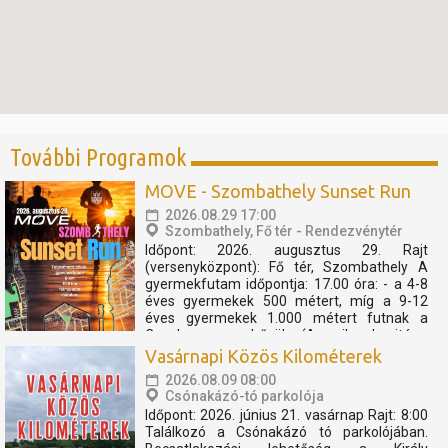
További Programok
MOVE - Szombathely Sunset Run
2026.08.29 17:00
Szombathely, Fő tér - Rendezvénytér
Időpont: 2026. augusztus 29. Rajt
(versenyközpont): Fő tér, Szombathely A
gyermekfutam időpontja: 17.00 óra: - a 4-8
éves gyermekek 500 métert, míg a 9-12
éves gyermekek 1.000 métert futnak a
Cosplay szuperhősök (Amerika kapitány,
Thor, Pókember, Venom) műsorát, és a velük
Vasárnapi Közös Kilométerek
való közös bemelegítést követően....
2026.08.09 08:00
Csónakázó-tó parkolója
Időpont: 2026. június 21. vasárnap Rajt: 8:00
Találkozó a Csónakázó tó parkolójában.