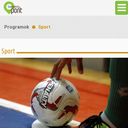
Aktuális
Programok
Sport
Programok
Sport
Látnivalók
Gasztronómia
Szállás
Sport
Szabadidő