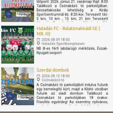
Időpont: 2026. június 21. vasárnap Rajt: 8:00
Találkozó a Csónakázó tó parkolójában.
Becsatlakozási lehetőség a Király
Sportcentrumnál kb. 8:20-kor. Tervezett táv:
5 km, 10 km , 15 km, 21 km Tervezett
útvonal: Szombathely - Nárai -tovább
Pornóapáti felé, féltávnál fordulással. A
Haladás FC - Balatonalmádi SE (
rövidebb távok féltávnál...
NB. III)
2026.08.09 18:00
Haladás Sportkomplexum
NB III-es férfi labdarúgó mérkőzés, Észak-
Nyugati csoport
Szerdai dombok
2026.08.12 18:00
Csónakázó tó
A Csónakázó tó parkolójából indulva futunk
egy bemelegítő kört, majd a Kilátó utcában
futunk az oladi dombon Találkozó a
Csónakázó tó parkolójában 18 órakor.
Frissítés egyénileg! Az esemény nyilvános,
szabadon megosztható, bárkit szívesen
látunk. Az eseményen résztvevők