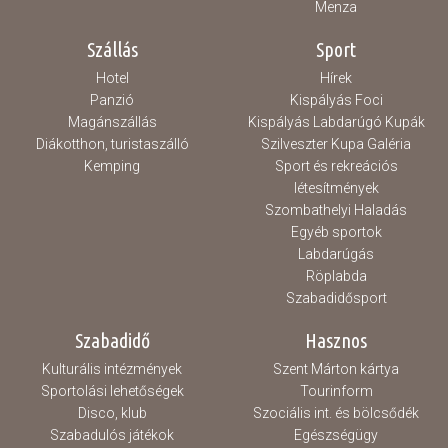
Menza
Szállás
Sport
Hotel
Hírek
Panzió
Kispályás Foci
Magánszállás
Kispályás Labdarúgó Kupák
Diákotthon, turistaszálló
Szilveszter Kupa Galéria
Kemping
Sport és rekreációs
létesítmények
Szombathelyi Haladás
Egyéb sportok
Labdarúgás
Röplabda
Szabadidősport
Szabadidő
Hasznos
Kulturális intézmények
Szent Márton kártya
Sportolási lehetőségek
Tourinform
Disco, klub
Szociális int. és bölcsődék
Szabadulós játékok
Egészségügy