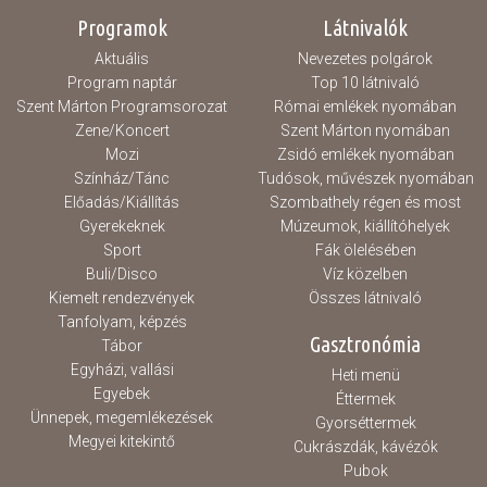
elfogadják, hogy az eseményről...
Programok
Látnivalók
Aktuális
Nevezetes polgárok
Program naptár
Top 10 látnivaló
Szent Márton Programsorozat
Római emlékek nyomában
Zene/Koncert
Szent Márton nyomában
Mozi
Zsidó emlékek nyomában
Színház/Tánc
Tudósok, művészek nyomában
Előadás/Kiállítás
Szombathely régen és most
Gyerekeknek
Múzeumok, kiállítóhelyek
Sport
Fák ölelésében
Buli/Disco
Víz közelben
Kiemelt rendezvények
Összes látnivaló
Tanfolyam, képzés
Gasztronómia
Tábor
Egyházi, vallási
Heti menü
Egyebek
Éttermek
Ünnepek, megemlékezések
Gyorséttermek
Megyei kitekintő
Cukrászdák, kávézók
Pubok