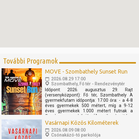
További Programok
MOVE - Szombathely Sunset Run
2026.08.29 17:00
Szombathely, Fő tér - Rendezvénytér
Időpont: 2026. augusztus 29. Rajt
(versenyközpont): Fő tér, Szombathely A
gyermekfutam időpontja: 17.00 óra: - a 4-8
éves gyermekek 500 métert, míg a 9-12
éves gyermekek 1.000 métert futnak a
Cosplay szuperhősök (Amerika kapitány,
Thor, Pókember, Venom) műsorát, és a velük
Vasárnapi Közös Kilométerek
való közös bemelegítést követően....
2026.08.09 08:00
Csónakázó-tó parkolója