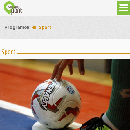
Aktuális
Programok
Sport
Programok
Sport
Látnivalók
Gasztronómia
Szállás
Sport
Szabadidő