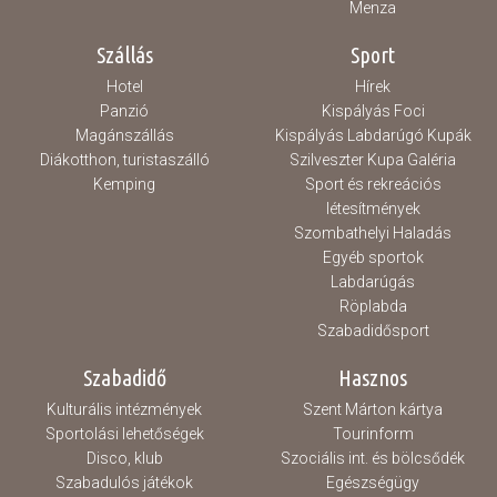
Menza
Szállás
Sport
Hotel
Hírek
Panzió
Kispályás Foci
Magánszállás
Kispályás Labdarúgó Kupák
Diákotthon, turistaszálló
Szilveszter Kupa Galéria
Kemping
Sport és rekreációs
létesítmények
Szombathelyi Haladás
Egyéb sportok
Labdarúgás
Röplabda
Szabadidősport
Szabadidő
Hasznos
Kulturális intézmények
Szent Márton kártya
Sportolási lehetőségek
Tourinform
Disco, klub
Szociális int. és bölcsődék
Szabadulós játékok
Egészségügy