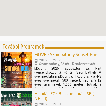
További Programok
MOVE - Szombathely Sunset Run
2026.08.29 17:00
Szombathely, Fő tér - Rendezvénytér
Időpont: 2026. augusztus 29. Rajt
(versenyközpont): Fő tér, Szombathely A
gyermekfutam időpontja: 17.00 óra: - a 4-8
éves gyermekek 500 métert, míg a 9-12
éves gyermekek 1.000 métert futnak a
Cosplay szuperhősök (Amerika kapitány,
Thor, Pókember, Venom) műsorát, és a velük
Haladás FC - Balatonalmádi SE (
való közös bemelegítést követően....
NB. III)
2026.08.09 18:00