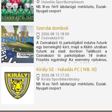
Haladás Sportkomplexum
NB III-es férfi labdarúgó mérkőzés, Észak-
Nyugati csoport
Szerdai dombok
2026.08.12 18:00
Csónakázó tó
A Csónakázó tó parkolójából indulva futunk
egy bemelegítő kört, majd a Kilátó utcában
futunk az oladi dombon Találkozó a
Csónakázó tó parkolójában 18 órakor.
Frissítés egyénileg! Az esemény nyilvános,
szabadon megosztható, bárkit szívesen
látunk. Az eseményen résztvevők
Király SE - Haladás FC ( NB. III)
elfogadják, hogy az eseményről...
2026.08.15 17:30
Király Sportlétesítmény
NB III-es férfi labdarúgó mérkőzés, Észak-
Nyugati csoport