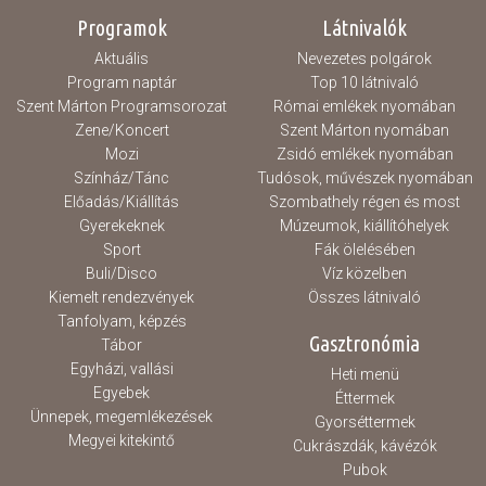
Programok
Látnivalók
Aktuális
Nevezetes polgárok
Program naptár
Top 10 látnivaló
Szent Márton Programsorozat
Római emlékek nyomában
Zene/Koncert
Szent Márton nyomában
Mozi
Zsidó emlékek nyomában
Színház/Tánc
Tudósok, művészek nyomában
Előadás/Kiállítás
Szombathely régen és most
Gyerekeknek
Múzeumok, kiállítóhelyek
Sport
Fák ölelésében
Buli/Disco
Víz közelben
Kiemelt rendezvények
Összes látnivaló
Tanfolyam, képzés
Gasztronómia
Tábor
Egyházi, vallási
Heti menü
Egyebek
Éttermek
Ünnepek, megemlékezések
Gyorséttermek
Megyei kitekintő
Cukrászdák, kávézók
Pubok