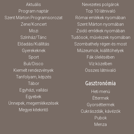
Aktuális
Nevezetes polgárok
Program naptár
Top 10 látnivaló
Szent Márton Programsorozat
Római emlékek nyomában
Zene/Koncert
Szent Márton nyomában
Mozi
Zsidó emlékek nyomában
Színház/Tánc
Tudósok, művészek nyomában
Előadás/Kiállítás
Szombathely régen és most
Gyerekeknek
Múzeumok, kiállítóhelyek
Sport
Fák ölelésében
Buli/Disco
Víz közelben
Kiemelt rendezvények
Összes látnivaló
Tanfolyam, képzés
Gasztronómia
Tábor
Egyházi, vallási
Heti menü
Egyebek
Éttermek
Ünnepek, megemlékezések
Gyorséttermek
Megyei kitekintő
Cukrászdák, kávézók
Pubok
Menza