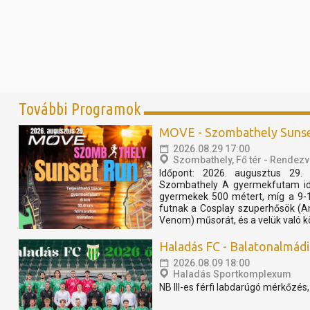
További Programok
MOVE - Szombathely Suns
2026.08.29 17:00
Szombathely, Fő tér - Rendezv
Időpont: 2026. augusztus 29. 
Szombathely A gyermekfutam idő
gyermekek 500 métert, míg a 9-
futnak a Cosplay szuperhősök (A
Venom) műsorát, és a velük való k
Haladás FC - Balatonalmádi S
2026.08.09 18:00
Haladás Sportkomplexum
NB III-es férfi labdarúgó mérkőzés