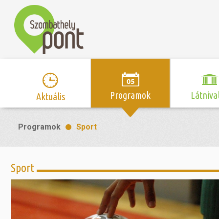
Programok
Látniva
Aktuális
Program naptár
Hírek
Neveze
Programok
Sport
Top 10 
Szent Márton
Kispályás 
Programsorozat
Kispályás
Római 
Zene/Koncert
Kupák
nyomá
Sport
Mozi
Sport és r
Szent 
létesítmé
nyomá
Színház/Tánc
Szombathe
Zsidó 
nyomá