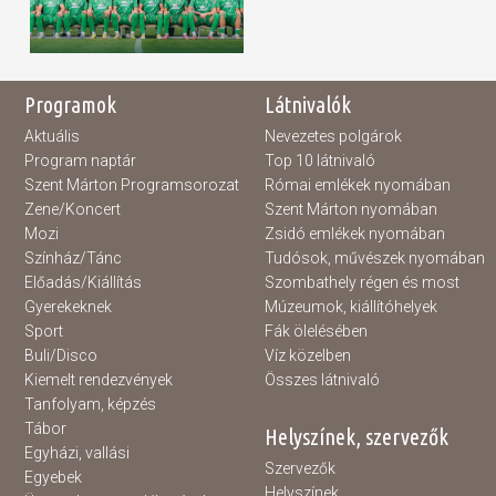
Programok
Látnivalók
Aktuális
Nevezetes polgárok
Program naptár
Top 10 látnivaló
Szent Márton Programsorozat
Római emlékek nyomában
Zene/Koncert
Szent Márton nyomában
Mozi
Zsidó emlékek nyomában
Színház/Tánc
Tudósok, művészek nyomában
Előadás/Kiállítás
Szombathely régen és most
Gyerekeknek
Múzeumok, kiállítóhelyek
Sport
Fák ölelésében
Buli/Disco
Víz közelben
Kiemelt rendezvények
Összes látnivaló
Tanfolyam, képzés
Tábor
Helyszínek, szervezők
Egyházi, vallási
Szervezők
Egyebek
Helyszínek