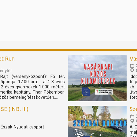
et Run
Va
énytér
Rajt (versenyközpont): Fő tér,
Idő
pontja: 17.00 óra: - a 4-8 éves
tó 
12 éves gyermekek 1.000 métert
kb.
merika kapitány, Thor, Pókember,
útv
özös bemelegítést követően....
for
E ( NB. III)
Sz
, Észak-Nyugati csoport
A C
maj