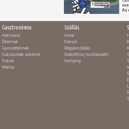
Csó
ese
Az 
Gasztronómia
Szállás
Heti menü
Hotel
H
Éttermek
Panzió
K
Gyorséttermek
Magánszállás
K
Cukrászdák, kávézók
Diákotthon, turistaszálló
S
Pubok
Kemping
S
Menza
l
S
E
S