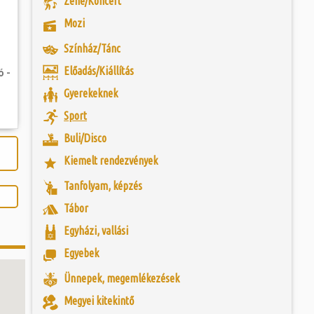
Zene/Koncert
togatva...
 és szombat egy új valóság...
eumot 1968-ban
Mozi
os (1903-1975),
ebész főorvos, aki
ójában, egyben
ó mérkőzésén a
egye közönségének
Színház/Tánc
ra. A találkozó
eményét. A főorvos
ett játékkal és
lan szenvedéllyel
Előadás/Kiállítás
ó -
ani a lépést a
yüttessel....
Gyerekeknek
Sport
Buli/Disco
Kiemelt rendezvények
Tanfolyam, képzés
Tábor
Egyházi, vallási
Egyebek
Ünnepek, megemlékezések
Megyei kitekintő