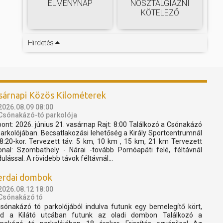
ÉLMÉNYNAP
NOSZTALGIÁZNI
KÖTELEZŐ
Hirdetés
sárnapi Közös Kilométerek
2026.08.09 08:00
Csónakázó-tó parkolója
pont: 2026. június 21. vasárnap Rajt: 8:00 Találkozó a Csónakázó
parkolójában. Becsatlakozási lehetőség a Király Sportcentrumnál
 8:20-kor. Tervezett táv: 5 km, 10 km , 15 km, 21 km Tervezett
onal: Szombathely - Nárai -tovább Pornóapáti felé, féltávnál
dulással. A rövidebb távok féltávnál...
erdai dombok
2026.08.12 18:00
Csónakázó tó
sónakázó tó parkolójából indulva futunk egy bemelegítő kört,
d a Kilátó utcában futunk az oladi dombon Találkozó a