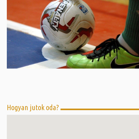
Előadás/Kiállítás
Egyéb spo
Tudóso
Gyerekeknek
nyomá
Labdarúgá
Sport
Szomba
Röplabda
most
Buli/Disco
Szabadidő
Múzeu
Kiemelt rendezvények
kiállít
Fák öl
Tanfolyam, képzés
Víz köz
Tábor
Összes látniv
Egyházi, vallási
Egyebek
Hogyan jutok oda?
Ünnepek,
megemlékezések
Megyei kitekintő