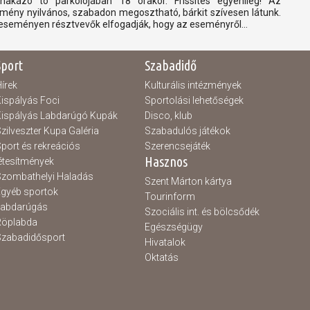
nakázó tó parkolójában 18 órakor. Frissítés egyénileg! Az
mény nyilvános, szabadon megosztható, bárkit szívesen látunk.
eseményen résztvevők elfogadják, hogy az eseményről...
Sport
Szabadidő
írek
Kulturális intézmények
ispályás Foci
Sportolási lehetőségek
ispályás Labdarúgó Kupák
Disco, klub
zilveszter Kupa Galéria
Szabadulós játékok
port és rekreációs
Szerencsejáték
Hasznos
étesítmények
zombathelyi Haladás
Szent Márton kártya
gyéb sportok
Tourinform
Labdarúgás
Szociális int. és bölcsődék
Röplabda
Egészségügy
zabadidősport
Hivatalok
Oktatás