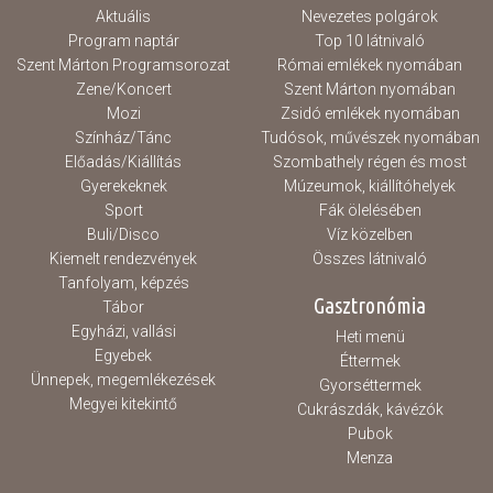
Aktuális
Nevezetes polgárok
Program naptár
Top 10 látnivaló
Szent Márton Programsorozat
Római emlékek nyomában
Zene/Koncert
Szent Márton nyomában
Mozi
Zsidó emlékek nyomában
Színház/Tánc
Tudósok, művészek nyomában
Előadás/Kiállítás
Szombathely régen és most
Gyerekeknek
Múzeumok, kiállítóhelyek
Sport
Fák ölelésében
Buli/Disco
Víz közelben
Kiemelt rendezvények
Összes látnivaló
Tanfolyam, képzés
Gasztronómia
Tábor
Egyházi, vallási
Heti menü
Egyebek
Éttermek
Ünnepek, megemlékezések
Gyorséttermek
Megyei kitekintő
Cukrászdák, kávézók
Pubok
Menza