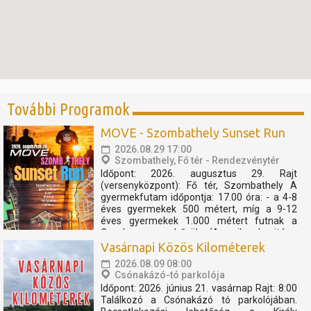
További Programok
MOVE - Szombathely Sunset Run
2026.08.29 17:00
Szombathely, Fő tér - Rendezvénytér
Időpont: 2026. augusztus 29. Rajt
(versenyközpont): Fő tér, Szombathely A
gyermekfutam időpontja: 17.00 óra: - a 4-8
éves gyermekek 500 métert, míg a 9-12
éves gyermekek 1.000 métert futnak a
Cosplay szuperhősök (Amerika kapitány,
Thor, Pókember, Venom) műsorát, és a velük
Vasárnapi Közös Kilométerek
való közös bemelegítést követően....
2026.08.09 08:00
Csónakázó-tó parkolója
Időpont: 2026. június 21. vasárnap Rajt: 8:00
Találkozó a Csónakázó tó parkolójában.