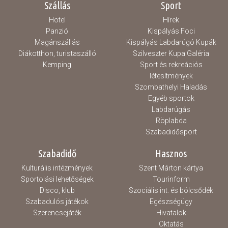
Szállás
Sport
Hotel
Hírek
Panzió
Kispályás Foci
Magánszállás
Kispályás Labdarúgó Kupák
Diákotthon, turistaszálló
Szilveszter Kupa Galéria
Kemping
Sport és rekreációs
létesítmények
Szombathelyi Haladás
Egyéb sportok
Labdarúgás
Röplabda
Szabadidősport
Szabadidő
Hasznos
Kulturális intézmények
Szent Márton kártya
Sportolási lehetőségek
Tourinform
Disco, klub
Szociális int. és bölcsődék
Szabadulós játékok
Egészségügy
Szerencsejáték
Hivatalok
Oktatás