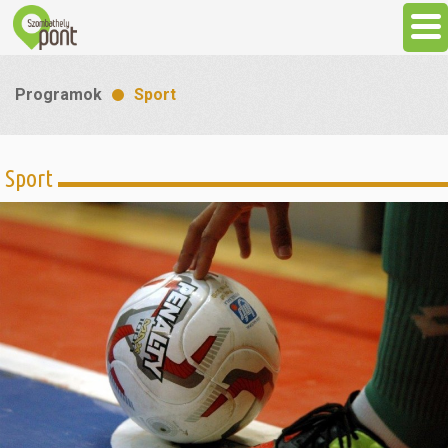
Aktuális
Programok
Sport
Programok
Sport
Látnivalók
Gasztronómia
Szállás
Sport
Szabadidő