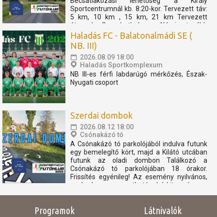
Becsatlakozási lehetőség a Király
Sportcentrumnál kb. 8:20-kor. Tervezett táv:
5 km, 10 km , 15 km, 21 km Tervezett
útvonal: Szombathely - Nárai -tovább
Pornóapáti felé, féltávnál fordulással. A
Haladás FC - Balatonalmádi SE (
rövidebb távok féltávnál...
NB. III)
2026.08.09 18:00
Haladás Sportkomplexum
NB III-es férfi labdarúgó mérkőzés, Észak-
Nyugati csoport
Szerdai dombok
2026.08.12 18:00
Csónakázó tó
A Csónakázó tó parkolójából indulva futunk
egy bemelegítő kört, majd a Kilátó utcában
futunk az oladi dombon Találkozó a
Csónakázó tó parkolójában 18 órakor.
Frissítés egyénileg! Az esemény nyilvános,
szabadon megosztható, bárkit szívesen
látunk. Az eseményen résztvevők
elfogadják, hogy az eseményről...
Programok
Látnivalók