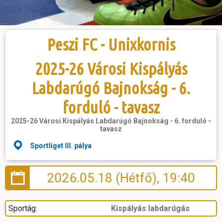
Hasznos
Peszi FC - Unixkornis
2025-26 Városi Kispályás
Labdarúgó Bajnokság - 6.
forduló - tavasz
2025-26 Városi Kispályás Labdarúgó Bajnokság - 6. forduló -
tavasz
Sportliget III. pálya
2026.05.18 (Hétfő), 19:40
Sportág:
Kispályás labdarúgás