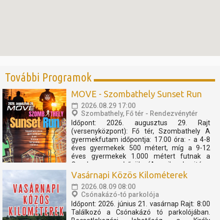
További Programok
MOVE - Szombathely Sunset Run
2026.08.29 17:00
Szombathely, Fő tér - Rendezvénytér
Időpont: 2026. augusztus 29. Rajt
(versenyközpont): Fő tér, Szombathely A
gyermekfutam időpontja: 17.00 óra: - a 4-8
éves gyermekek 500 métert, míg a 9-12
éves gyermekek 1.000 métert futnak a
Cosplay szuperhősök (Amerika kapitány,
Thor, Pókember, Venom) műsorát, és a velük
Vasárnapi Közös Kilométerek
való közös bemelegítést követően....
2026.08.09 08:00
Csónakázó-tó parkolója
Időpont: 2026. június 21. vasárnap Rajt: 8:00
Találkozó a Csónakázó tó parkolójában.