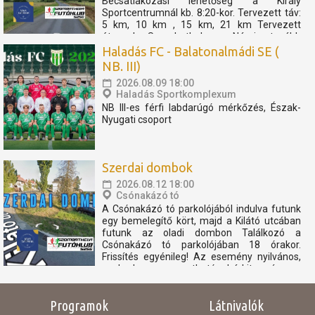
Becsatlakozási lehetőség a Király
Sportcentrumnál kb. 8:20-kor. Tervezett táv:
5 km, 10 km , 15 km, 21 km Tervezett
útvonal: Szombathely - Nárai -tovább
Pornóapáti felé, féltávnál fordulással. A
Haladás FC - Balatonalmádi SE (
rövidebb távok féltávnál...
NB. III)
2026.08.09 18:00
Haladás Sportkomplexum
NB III-es férfi labdarúgó mérkőzés, Észak-
Nyugati csoport
Szerdai dombok
2026.08.12 18:00
Csónakázó tó
A Csónakázó tó parkolójából indulva futunk
egy bemelegítő kört, majd a Kilátó utcában
futunk az oladi dombon Találkozó a
Csónakázó tó parkolójában 18 órakor.
Frissítés egyénileg! Az esemény nyilvános,
szabadon megosztható, bárkit szívesen
látunk. Az eseményen résztvevők
elfogadják, hogy az eseményről...
Programok
Látnivalók