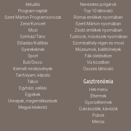
Aktuális
Nevezetes polgárok
Program naptár
Top 10 látnivaló
Szent Márton Programsorozat
Római emlékek nyomában
Zene/Koncert
Szent Márton nyomában
Mozi
Zsidó emlékek nyomában
Színház/Tánc
Tudósok, művészek nyomában
Előadás/Kiállítás
Szombathely régen és most
Gyerekeknek
Múzeumok, kiállítóhelyek
Sport
Fák ölelésében
Buli/Disco
Víz közelben
Kiemelt rendezvények
Összes látnivaló
Tanfolyam, képzés
Gasztronómia
Tábor
Egyházi, vallási
Heti menü
Egyebek
Éttermek
Ünnepek, megemlékezések
Gyorséttermek
Megyei kitekintő
Cukrászdák, kávézók
Pubok
Menza