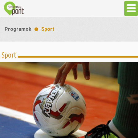
Aktuális
Programok
Sport
Programok
Sport
Látnivalók
Gasztronómia
Szállás
Sport
Szabadidő