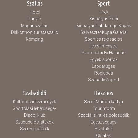
Szállás
Sport
Hotel
Hírek
Panzió
Kispályás Foci
Magánszállás
Kispályás Labdarúgó Kupák
Diákotthon, turistaszálló
Szilveszter Kupa Galéria
Kemping
Sport és rekreációs
létesítmények
Szombathelyi Haladás
Egyéb sportok
Labdarúgás
Röplabda
Szabadidősport
Szabadidő
Hasznos
Kulturális intézmények
Szent Márton kártya
Sportolási lehetőségek
Tourinform
Disco, klub
Szociális int. és bölcsődék
Szabadulós játékok
Egészségügy
Szerencsejáték
Hivatalok
Oktatás