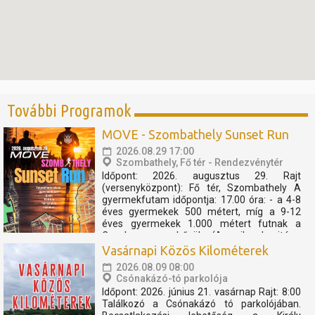
További Programok
MOVE - Szombathely Sunset Run
2026.08.29 17:00
Szombathely, Fő tér - Rendezvénytér
Időpont: 2026. augusztus 29. Rajt
(versenyközpont): Fő tér, Szombathely A
gyermekfutam időpontja: 17.00 óra: - a 4-8
éves gyermekek 500 métert, míg a 9-12
éves gyermekek 1.000 métert futnak a
Cosplay szuperhősök (Amerika kapitány,
Thor, Pókember, Venom) műsorát, és a velük
Vasárnapi Közös Kilométerek
való közös bemelegítést követően....
2026.08.09 08:00
Csónakázó-tó parkolója
Időpont: 2026. június 21. vasárnap Rajt: 8:00
Találkozó a Csónakázó tó parkolójában.