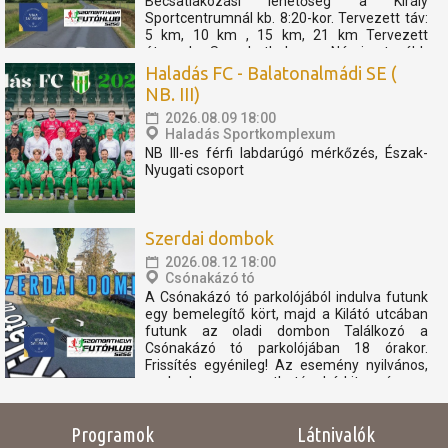
Becsatlakozási lehetőség a Király
Sportcentrumnál kb. 8:20-kor. Tervezett táv:
5 km, 10 km , 15 km, 21 km Tervezett
útvonal: Szombathely - Nárai -tovább
Pornóapáti felé, féltávnál fordulással. A
Haladás FC - Balatonalmádi SE (
rövidebb távok féltávnál...
NB. III)
2026.08.09 18:00
Haladás Sportkomplexum
NB III-es férfi labdarúgó mérkőzés, Észak-
Nyugati csoport
Szerdai dombok
2026.08.12 18:00
Csónakázó tó
A Csónakázó tó parkolójából indulva futunk
egy bemelegítő kört, majd a Kilátó utcában
futunk az oladi dombon Találkozó a
Csónakázó tó parkolójában 18 órakor.
Frissítés egyénileg! Az esemény nyilvános,
szabadon megosztható, bárkit szívesen
látunk. Az eseményen résztvevők
elfogadják, hogy az eseményről...
Programok
Látnivalók