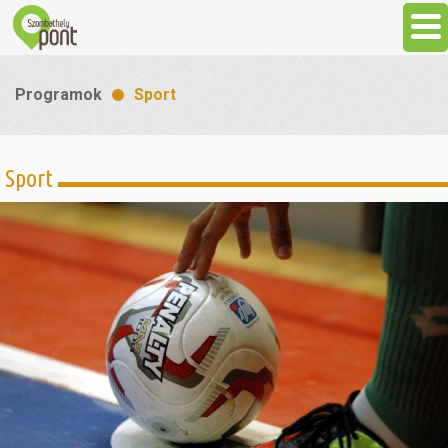
Aktuális
Programok
Sport
Programok
Sport
Látnivalók
Gasztronómia
Szállás
Sport
Szabadidő