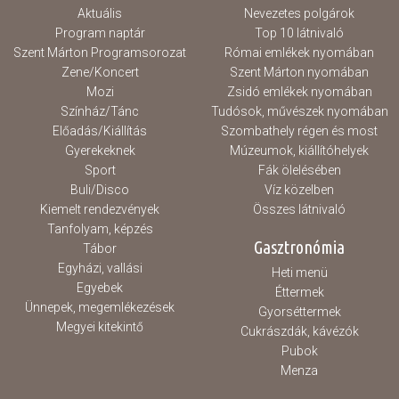
Aktuális
Nevezetes polgárok
Program naptár
Top 10 látnivaló
Szent Márton Programsorozat
Római emlékek nyomában
Zene/Koncert
Szent Márton nyomában
Mozi
Zsidó emlékek nyomában
Színház/Tánc
Tudósok, művészek nyomában
Előadás/Kiállítás
Szombathely régen és most
Gyerekeknek
Múzeumok, kiállítóhelyek
Sport
Fák ölelésében
Buli/Disco
Víz közelben
Kiemelt rendezvények
Összes látnivaló
Tanfolyam, képzés
Gasztronómia
Tábor
Egyházi, vallási
Heti menü
Egyebek
Éttermek
Ünnepek, megemlékezések
Gyorséttermek
Megyei kitekintő
Cukrászdák, kávézók
Pubok
Menza