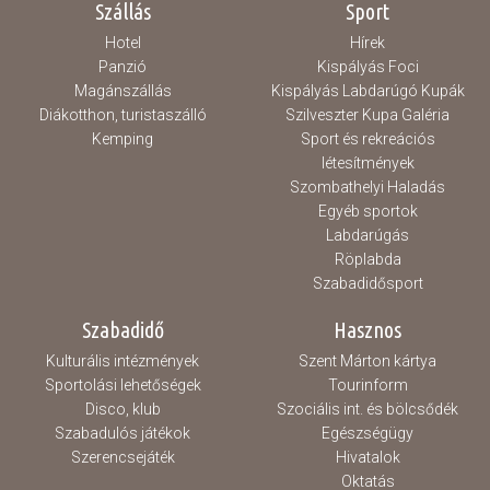
Szállás
Sport
Hotel
Hírek
Panzió
Kispályás Foci
Magánszállás
Kispályás Labdarúgó Kupák
Diákotthon, turistaszálló
Szilveszter Kupa Galéria
Kemping
Sport és rekreációs
létesítmények
Szombathelyi Haladás
Egyéb sportok
Labdarúgás
Röplabda
Szabadidősport
Szabadidő
Hasznos
Kulturális intézmények
Szent Márton kártya
Sportolási lehetőségek
Tourinform
Disco, klub
Szociális int. és bölcsődék
Szabadulós játékok
Egészségügy
Szerencsejáték
Hivatalok
Oktatás