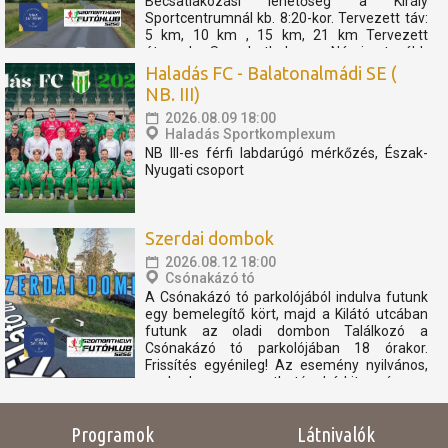
Becsatlakozási lehetőség a Király
Sportcentrumnál kb. 8:20-kor. Tervezett táv:
5 km, 10 km , 15 km, 21 km Tervezett
útvonal: Szombathely - Nárai -tovább
Pornóapáti felé, féltávnál fordulással. A
Haladás FC - Balatonalmádi SE (
rövidebb távok féltávnál...
NB. III)
2026.08.09 18:00
Haladás Sportkomplexum
NB III-es férfi labdarúgó mérkőzés, Észak-
Nyugati csoport
Szerdai dombok
2026.08.12 18:00
Csónakázó tó
A Csónakázó tó parkolójából indulva futunk
egy bemelegítő kört, majd a Kilátó utcában
futunk az oladi dombon Találkozó a
Csónakázó tó parkolójában 18 órakor.
Frissítés egyénileg! Az esemény nyilvános,
szabadon megosztható, bárkit szívesen
látunk. Az eseményen résztvevők
elfogadják, hogy az eseményről...
Programok
Látnivalók