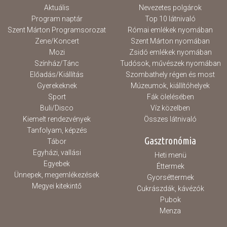
Aktuális
Nevezetes polgárok
Program naptár
Top 10 látnivaló
Szent Márton Programsorozat
Római emlékek nyomában
Zene/Koncert
Szent Márton nyomában
Mozi
Zsidó emlékek nyomában
Színház/Tánc
Tudósok, művészek nyomában
Előadás/Kiállítás
Szombathely régen és most
Gyerekeknek
Múzeumok, kiállítóhelyek
Sport
Fák ölelésében
Buli/Disco
Víz közelben
Kiemelt rendezvények
Összes látnivaló
Tanfolyam, képzés
Gasztronómia
Tábor
Egyházi, vallási
Heti menü
Egyebek
Éttermek
Ünnepek, megemlékezések
Gyorséttermek
Megyei kitekintő
Cukrászdák, kávézók
Pubok
Menza