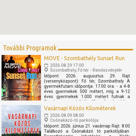
További Programok
MOVE - Szombathely Sunset Run
2026.08.29 17:00
Szombathely, Fő tér - Rendezvénytér
Időpont: 2026. augusztus 29. Rajt
(versenyközpont): Fő tér, Szombathely A
gyermekfutam időpontja: 17.00 óra: - a 4-8
éves gyermekek 500 métert, míg a 9-12
éves gyermekek 1.000 métert futnak a
Cosplay szuperhősök (Amerika kapitány,
Thor, Pókember, Venom) műsorát, és a velük
Vasárnapi Közös Kilométerek
való közös bemelegítést követően....
2026.08.09 08:00
Csónakázó-tó parkolója
Időpont: 2026. június 21. vasárnap Rajt: 8:00
Találkozó a Csónakázó tó parkolójában.