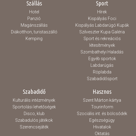
Szállás
Sport
Hotel
Hírek
Panzió
Kispályás Foci
Magánszállás
Kispályás Labdarúgó Kupák
Diákotthon, turistaszálló
Szilveszter Kupa Galéria
Kemping
Sport és rekreációs
létesítmények
Szombathelyi Haladás
Egyéb sportok
Labdarúgás
Röplabda
Szabadidősport
Szabadidő
Hasznos
Kulturális intézmények
Szent Márton kártya
Sportolási lehetőségek
Tourinform
Disco, klub
Szociális int. és bölcsődék
Szabadulós játékok
Egészségügy
Szerencsejáték
Hivatalok
Oktatás