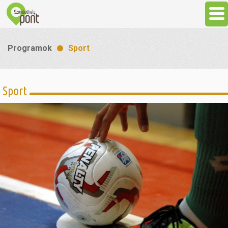
Aktuális
Programok
Sport
Programok
Sport
Látnivalók
Gasztronómia
Szállás
Sport
Szabadidő