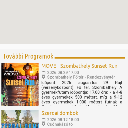
További Programok
MOVE - Szombathely Sunset Run
2026.08.29 17:00
Szombathely, Fő tér - Rendezvénytér
Időpont: 2026. augusztus 29. Rajt
(versenyközpont): Fő tér, Szombathely A
gyermekfutam időpontja: 17.00 óra: - a 4-8
éves gyermekek 500 métert, míg a 9-12
éves gyermekek 1.000 métert futnak a
Cosplay szuperhősök (Amerika kapitány,
Thor, Pókember, Venom) műsorát, és a velük
Szerdai dombok
való közös bemelegítést követően....
2026.08.12 18:00
Csónakázó tó