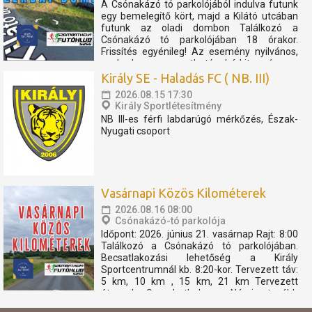
A Csónakázó tó parkolójából indulva futunk
egy bemelegítő kört, majd a Kilátó utcában
futunk az oladi dombon Találkozó a
Csónakázó tó parkolójában 18 órakor.
Frissítés egyénileg! Az esemény nyilvános,
szabadon megosztható, bárkit szívesen
látunk. Az eseményen résztvevők
Király SE - Haladás FC ( NB. III)
elfogadják, hogy az eseményről...
2026.08.15 17:30
Király Sportlétesítmény
NB III-es férfi labdarúgó mérkőzés, Észak-
Nyugati csoport
Vasárnapi Közös Kilométerek
2026.08.16 08:00
Csónakázó-tó parkolója
Időpont: 2026. június 21. vasárnap Rajt: 8:00
Találkozó a Csónakázó tó parkolójában.
Becsatlakozási lehetőség a Király
Sportcentrumnál kb. 8:20-kor. Tervezett táv:
5 km, 10 km , 15 km, 21 km Tervezett
útvonal: Szombathely - Nárai -tovább
Pornóapáti felé, féltávnál fordulással. A