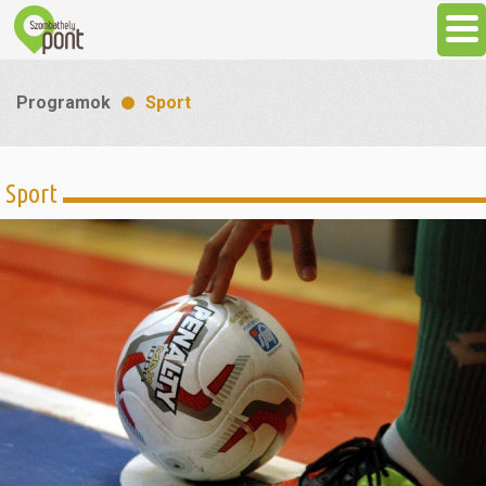
Aktuális
Programok
Sport
Programok
Sport
Látnivalók
Gasztronómia
Szállás
Sport
Szabadidő