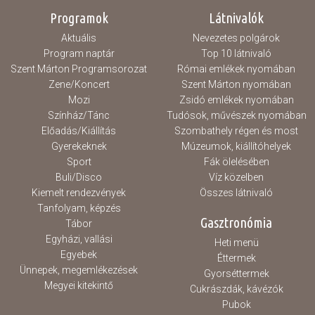
rövidebb távok féltávnál...
Programok
Látnivalók
Aktuális
Nevezetes polgárok
Program naptár
Top 10 látnivaló
Szent Márton Programsorozat
Római emlékek nyomában
Zene/Koncert
Szent Márton nyomában
Mozi
Zsidó emlékek nyomában
Színház/Tánc
Tudósok, művészek nyomában
Előadás/Kiállítás
Szombathely régen és most
Gyerekeknek
Múzeumok, kiállítóhelyek
Sport
Fák ölelésében
Buli/Disco
Víz közelben
Kiemelt rendezvények
Összes látnivaló
Tanfolyam, képzés
Gasztronómia
Tábor
Egyházi, vallási
Heti menü
Egyebek
Éttermek
Ünnepek, megemlékezések
Gyorséttermek
Megyei kitekintő
Cukrászdák, kávézók
Pubok