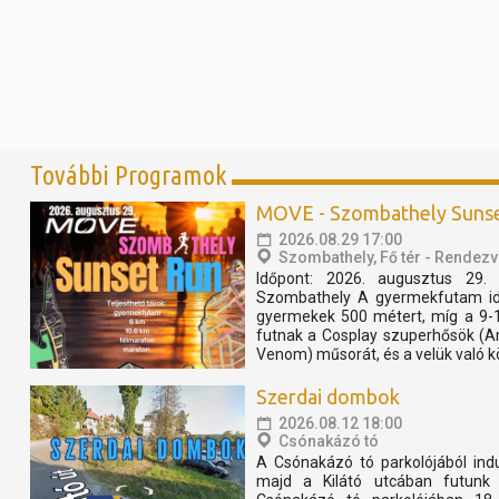
További Programok
MOVE - Szombathely Suns
2026.08.29 17:00
Szombathely, Fő tér - Rendezv
Időpont: 2026. augusztus 29. 
Szombathely A gyermekfutam idő
gyermekek 500 métert, míg a 9-
futnak a Cosplay szuperhősök (A
Venom) műsorát, és a velük való k
Szerdai dombok
2026.08.12 18:00
Csónakázó tó
A Csónakázó tó parkolójából ind
majd a Kilátó utcában futunk