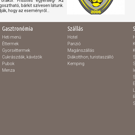
rakor. Frissítés egyénileg! Az
sztható, bárkit szívesen látunk.
ák, hogy az eseményről...
Gasztronómia
Szállás
Heti menü
Hotel
H
Éttermek
Panzió
K
Gyorséttermek
Magánszállás
K
Cukrászdák, kávézók
Diákotthon, turistaszálló
S
Pubok
Kemping
S
Menza
l
S
E
S