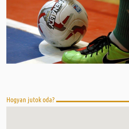
Előadás/Kiállítás
Egyéb spo
Tudóso
Gyerekeknek
nyomá
Labdarúgá
Sport
Szomba
Röplabda
most
Buli/Disco
Szabadidő
Múzeu
Kiemelt rendezvények
kiállít
Fák öl
Tanfolyam, képzés
Víz köz
Tábor
Összes látniv
Egyházi, vallási
Egyebek
Hogyan jutok oda?
Ünnepek,
megemlékezések
Megyei kitekintő