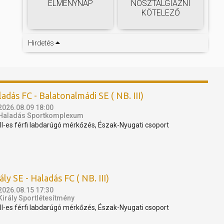
ÉLMÉNYNAP
NOSZTALGIÁZNI
KÖTELEZŐ
Hirdetés
adás FC - Balatonalmádi SE ( NB. III)
2026.08.09 18:00
Haladás Sportkomplexum
III-es férfi labdarúgó mérkőzés, Észak-Nyugati csoport
ály SE - Haladás FC ( NB. III)
2026.08.15 17:30
Király Sportlétesítmény
III-es férfi labdarúgó mérkőzés, Észak-Nyugati csoport