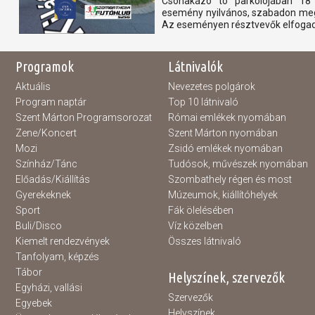
Csónakázó tó parkolójában 18 ó
esemény nyilvános, szabadon mego
Az eseményen résztvevők elfogadj
Programok
Látnivalók
Aktuális
Nevezetes polgárok
Program naptár
Top 10 látnivaló
Szent Márton Programsorozat
Római emlékek nyomában
Zene/Koncert
Szent Márton nyomában
Mozi
Zsidó emlékek nyomában
Színház/Tánc
Tudósok, művészek nyomában
Előadás/Kiállítás
Szombathely régen és most
Gyerekeknek
Múzeumok, kiállítóhelyek
Sport
Fák ölelésében
Buli/Disco
Víz közelben
Kiemelt rendezvények
Összes látnivaló
Tanfolyam, képzés
Tábor
Helyszínek, szervezők
Egyházi, vallási
Szervezők
Egyebek
Helyszínek