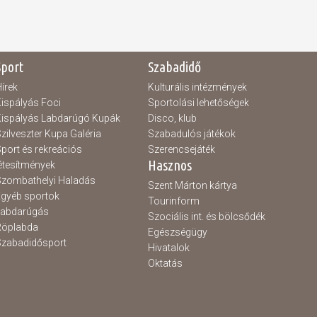
Sport
Szabadidő
írek
Kulturális intézmények
ispályás Foci
Sportolási lehetőségek
ispályás Labdarúgó Kupák
Disco, klub
zilveszter Kupa Galéria
Szabadulós játékok
port és rekreációs
Szerencsejáték
Hasznos
étesítmények
zombathelyi Haladás
Szent Márton kártya
gyéb sportok
Tourinform
Labdarúgás
Szociális int. és bölcsődék
Röplabda
Egészségügy
zabadidősport
Hivatalok
Oktatás