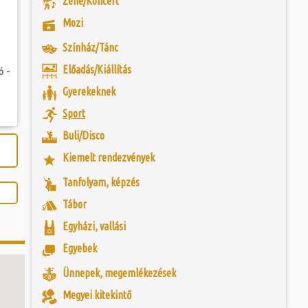
Zene/Koncert
togatva...
 és szombat egy új valóság...
eumot 1968-ban
Mozi
os (1903-1975),
ebész főorvos, aki
ójában, egyben
ó mérkőzésén a
egye közönségének
Színház/Tánc
ra. A találkozó
eményét. A főorvos
ett játékkal és
lan szenvedéllyel
Előadás/Kiállítás
ó -
ani a lépést a
yüttessel....
Gyerekeknek
Sport
Buli/Disco
Kiemelt rendezvények
Tanfolyam, képzés
Tábor
Egyházi, vallási
Egyebek
Ünnepek, megemlékezések
Megyei kitekintő