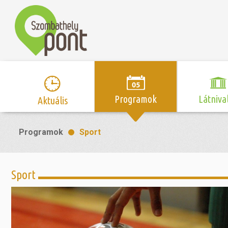
Programok
Látniva
Aktuális
Program naptár
Hírek
Neveze
Programok
Sport
Top 10 
Szent Márton
Kispályás 
Programsorozat
Kispályás
Római 
Zene/Koncert
Kupák
nyomá
Sport
Mozi
Sport és r
Szent 
létesítmé
nyomá
Színház/Tánc
Szombathe
Zsidó 
nyomá