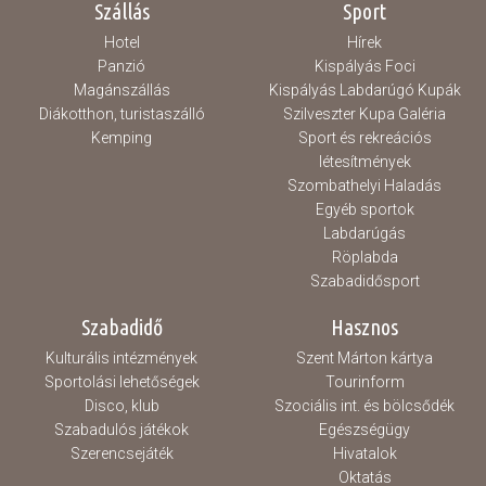
Szállás
Sport
Hotel
Hírek
Panzió
Kispályás Foci
Magánszállás
Kispályás Labdarúgó Kupák
Diákotthon, turistaszálló
Szilveszter Kupa Galéria
Kemping
Sport és rekreációs
létesítmények
Szombathelyi Haladás
Egyéb sportok
Labdarúgás
Röplabda
Szabadidősport
Szabadidő
Hasznos
Kulturális intézmények
Szent Márton kártya
Sportolási lehetőségek
Tourinform
Disco, klub
Szociális int. és bölcsődék
Szabadulós játékok
Egészségügy
Szerencsejáték
Hivatalok
Oktatás