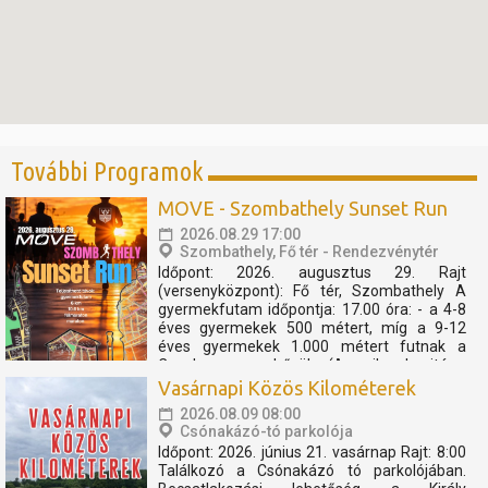
További Programok
MOVE - Szombathely Sunset Run
2026.08.29 17:00
Szombathely, Fő tér - Rendezvénytér
Időpont: 2026. augusztus 29. Rajt
(versenyközpont): Fő tér, Szombathely A
gyermekfutam időpontja: 17.00 óra: - a 4-8
éves gyermekek 500 métert, míg a 9-12
éves gyermekek 1.000 métert futnak a
Cosplay szuperhősök (Amerika kapitány,
Thor, Pókember, Venom) műsorát, és a velük
Vasárnapi Közös Kilométerek
való közös bemelegítést követően....
2026.08.09 08:00
Csónakázó-tó parkolója
Időpont: 2026. június 21. vasárnap Rajt: 8:00
Találkozó a Csónakázó tó parkolójában.