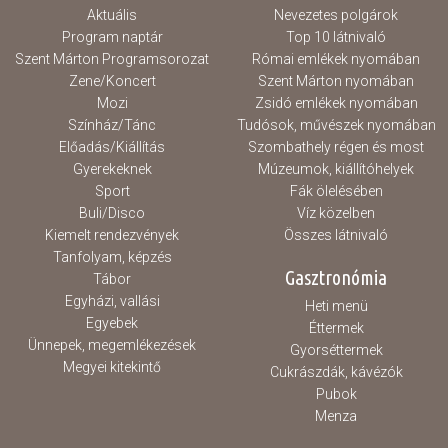
Aktuális
Nevezetes polgárok
Program naptár
Top 10 látnivaló
Szent Márton Programsorozat
Római emlékek nyomában
Zene/Koncert
Szent Márton nyomában
Mozi
Zsidó emlékek nyomában
Színház/Tánc
Tudósok, művészek nyomában
Előadás/Kiállítás
Szombathely régen és most
Gyerekeknek
Múzeumok, kiállítóhelyek
Sport
Fák ölelésében
Buli/Disco
Víz közelben
Kiemelt rendezvények
Összes látnivaló
Tanfolyam, képzés
Gasztronómia
Tábor
Egyházi, vallási
Heti menü
Egyebek
Éttermek
Ünnepek, megemlékezések
Gyorséttermek
Megyei kitekintő
Cukrászdák, kávézók
Pubok
Menza