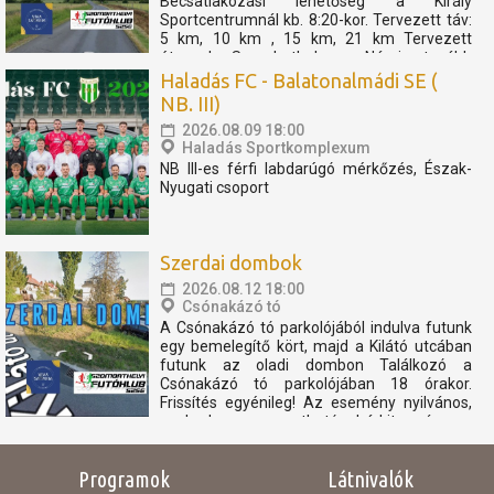
Becsatlakozási lehetőség a Király
Sportcentrumnál kb. 8:20-kor. Tervezett táv:
5 km, 10 km , 15 km, 21 km Tervezett
útvonal: Szombathely - Nárai -tovább
Pornóapáti felé, féltávnál fordulással. A
Haladás FC - Balatonalmádi SE (
rövidebb távok féltávnál...
NB. III)
2026.08.09 18:00
Haladás Sportkomplexum
NB III-es férfi labdarúgó mérkőzés, Észak-
Nyugati csoport
Szerdai dombok
2026.08.12 18:00
Csónakázó tó
A Csónakázó tó parkolójából indulva futunk
egy bemelegítő kört, majd a Kilátó utcában
futunk az oladi dombon Találkozó a
Csónakázó tó parkolójában 18 órakor.
Frissítés egyénileg! Az esemény nyilvános,
szabadon megosztható, bárkit szívesen
látunk. Az eseményen résztvevők
elfogadják, hogy az eseményről...
Programok
Látnivalók