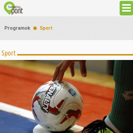
Aktuális
Programok
Sport
Programok
Sport
Látnivalók
Gasztronómia
Szállás
Sport
Szabadidő