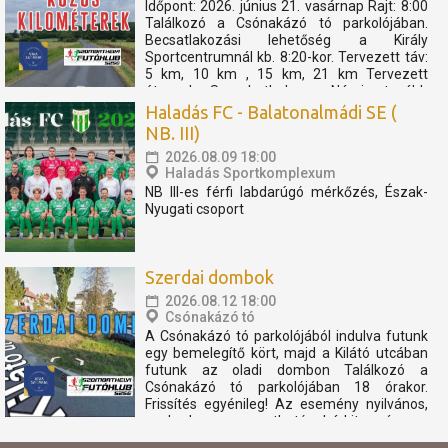
Időpont: 2026. június 21. vasárnap Rajt: 8:00
Találkozó a Csónakázó tó parkolójában.
Becsatlakozási lehetőség a Király
Sportcentrumnál kb. 8:20-kor. Tervezett táv:
5 km, 10 km , 15 km, 21 km Tervezett
útvonal: Szombathely - Nárai -tovább
Pornóapáti felé, féltávnál fordulással. A
Haladás FC - Balatonalmádi SE (
rövidebb távok féltávnál...
NB. III)
2026.08.09 18:00
Haladás Sportkomplexum
NB III-es férfi labdarúgó mérkőzés, Észak-
Nyugati csoport
Szerdai dombok
2026.08.12 18:00
Csónakázó tó
A Csónakázó tó parkolójából indulva futunk
egy bemelegítő kört, majd a Kilátó utcában
futunk az oladi dombon Találkozó a
Csónakázó tó parkolójában 18 órakor.
Frissítés egyénileg! Az esemény nyilvános,
szabadon megosztható, bárkit szívesen
látunk. Az eseményen résztvevők