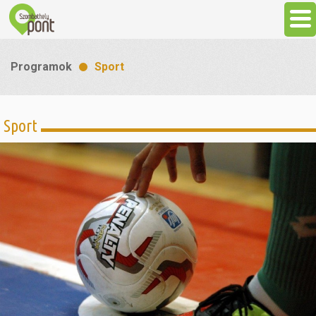
Aktuális
Programok
Sport
Programok
Sport
Látnivalók
Gasztronómia
Szállás
Sport
Szabadidő