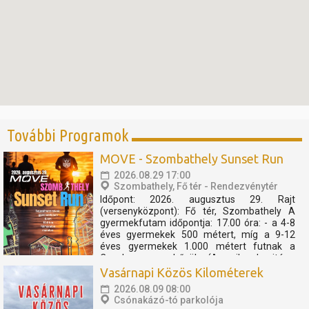
További Programok
MOVE - Szombathely Sunset Run
2026.08.29 17:00
Szombathely, Fő tér - Rendezvénytér
Időpont: 2026. augusztus 29. Rajt
(versenyközpont): Fő tér, Szombathely A
gyermekfutam időpontja: 17.00 óra: - a 4-8
éves gyermekek 500 métert, míg a 9-12
éves gyermekek 1.000 métert futnak a
Cosplay szuperhősök (Amerika kapitány,
Thor, Pókember, Venom) műsorát, és a velük
Vasárnapi Közös Kilométerek
való közös bemelegítést követően....
2026.08.09 08:00
Csónakázó-tó parkolója