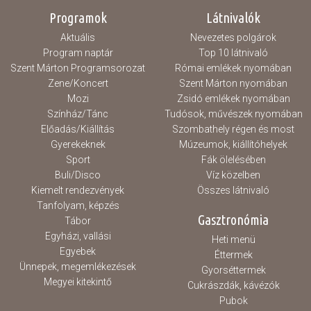
elfogadják, hogy az eseményről...
Programok
Látnivalók
Aktuális
Nevezetes polgárok
Program naptár
Top 10 látnivaló
Szent Márton Programsorozat
Római emlékek nyomában
Zene/Koncert
Szent Márton nyomában
Mozi
Zsidó emlékek nyomában
Színház/Tánc
Tudósok, művészek nyomában
Előadás/Kiállítás
Szombathely régen és most
Gyerekeknek
Múzeumok, kiállítóhelyek
Sport
Fák ölelésében
Buli/Disco
Víz közelben
Kiemelt rendezvények
Összes látnivaló
Tanfolyam, képzés
Gasztronómia
Tábor
Egyházi, vallási
Heti menü
Egyebek
Éttermek
Ünnepek, megemlékezések
Gyorséttermek
Megyei kitekintő
Cukrászdák, kávézók
Pubok