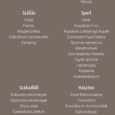
Menza
Szállás
Sport
Hotel
Hírek
Panzió
Kispályás Foci
Magánszállás
Kispályás Labdarúgó Kupák
Diákotthon, turistaszálló
Szilveszter Kupa Galéria
Kemping
Sport és rekreációs
létesítmények
Szombathelyi Haladás
Egyéb sportok
Labdarúgás
Röplabda
Szabadidősport
Szabadidő
Hasznos
Kulturális intézmények
Szent Márton kártya
Sportolási lehetőségek
Tourinform
Disco, klub
Szociális int. és bölcsődék
Szabadulós játékok
Egészségügy