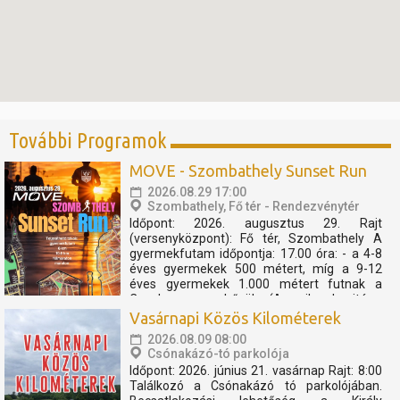
További Programok
MOVE - Szombathely Sunset Run
2026.08.29 17:00
Szombathely, Fő tér - Rendezvénytér
Időpont: 2026. augusztus 29. Rajt
(versenyközpont): Fő tér, Szombathely A
gyermekfutam időpontja: 17.00 óra: - a 4-8
éves gyermekek 500 métert, míg a 9-12
éves gyermekek 1.000 métert futnak a
Cosplay szuperhősök (Amerika kapitány,
Thor, Pókember, Venom) műsorát, és a velük
Vasárnapi Közös Kilométerek
való közös bemelegítést követően....
2026.08.09 08:00
Csónakázó-tó parkolója
Időpont: 2026. június 21. vasárnap Rajt: 8:00
Találkozó a Csónakázó tó parkolójában.