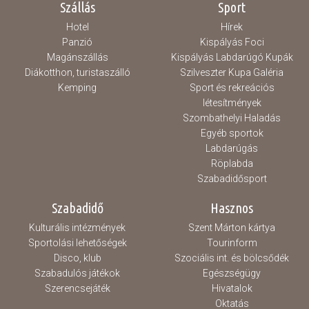
Szállás
Sport
Hotel
Hírek
Panzió
Kispályás Foci
Magánszállás
Kispályás Labdarúgó Kupák
Diákotthon, turistaszálló
Szilveszter Kupa Galéria
Kemping
Sport és rekreációs
létesítmények
Szombathelyi Haladás
Egyéb sportok
Labdarúgás
Röplabda
Szabadidősport
Szabadidő
Hasznos
Kulturális intézmények
Szent Márton kártya
Sportolási lehetőségek
Tourinform
Disco, klub
Szociális int. és bölcsődék
Szabadulós játékok
Egészségügy
Szerencsejáték
Hivatalok
Oktatás