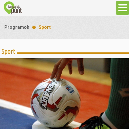
Aktuális
Programok
Sport
Programok
Sport
Látnivalók
Gasztronómia
Szállás
Sport
Szabadidő