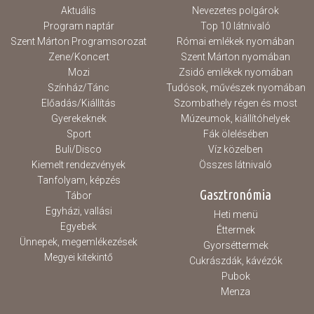
Aktuális
Nevezetes polgárok
Program naptár
Top 10 látnivaló
Szent Márton Programsorozat
Római emlékek nyomában
Zene/Koncert
Szent Márton nyomában
Mozi
Zsidó emlékek nyomában
Színház/Tánc
Tudósok, művészek nyomában
Előadás/Kiállítás
Szombathely régen és most
Gyerekeknek
Múzeumok, kiállítóhelyek
Sport
Fák ölelésében
Buli/Disco
Víz közelben
Kiemelt rendezvények
Összes látnivaló
Tanfolyam, képzés
Gasztronómia
Tábor
Egyházi, vallási
Heti menü
Egyebek
Éttermek
Ünnepek, megemlékezések
Gyorséttermek
Megyei kitekintő
Cukrászdák, kávézók
Pubok
Menza