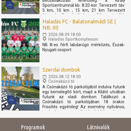
Becsatlakozási lehetőség a Király
Sportcentrumnál kb. 8:20-kor. Tervezett táv:
5 km, 10 km , 15 km, 21 km Tervezett
útvonal: Szombathely - Nárai -tovább
Pornóapáti felé, féltávnál fordulással. A
Haladás FC - Balatonalmádi SE (
rövidebb távok féltávnál...
NB. III)
2026.08.09 18:00
Haladás Sportkomplexum
NB III-es férfi labdarúgó mérkőzés, Észak-
Nyugati csoport
Szerdai dombok
2026.08.12 18:00
Csónakázó tó
A Csónakázó tó parkolójából indulva futunk
egy bemelegítő kört, majd a Kilátó utcában
futunk az oladi dombon Találkozó a
Csónakázó tó parkolójában 18 órakor.
Frissítés egyénileg! Az esemény nyilvános,
szabadon megosztható, bárkit szívesen
látunk. Az eseményen résztvevők
elfogadják, hogy az eseményről...
Programok
Látnivalók