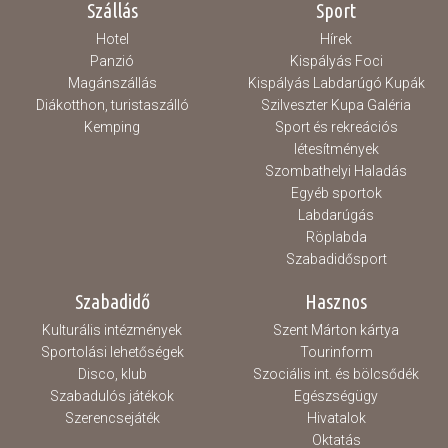
Szállás
Sport
Hotel
Hírek
Panzió
Kispályás Foci
Magánszállás
Kispályás Labdarúgó Kupák
Diákotthon, turistaszálló
Szilveszter Kupa Galéria
Kemping
Sport és rekreációs
létesítmények
Szombathelyi Haladás
Egyéb sportok
Labdarúgás
Röplabda
Szabadidősport
Szabadidő
Hasznos
Kulturális intézmények
Szent Márton kártya
Sportolási lehetőségek
Tourinform
Disco, klub
Szociális int. és bölcsődék
Szabadulós játékok
Egészségügy
Szerencsejáték
Hivatalok
Oktatás