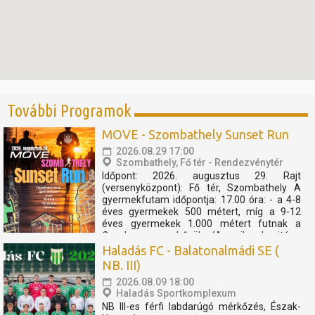
További Programok
MOVE - Szombathely Sunset Run
2026.08.29 17:00
Szombathely, Fő tér - Rendezvénytér
Időpont: 2026. augusztus 29. Rajt
(versenyközpont): Fő tér, Szombathely A
gyermekfutam időpontja: 17.00 óra: - a 4-8
éves gyermekek 500 métert, míg a 9-12
éves gyermekek 1.000 métert futnak a
Cosplay szuperhősök (Amerika kapitány,
Thor, Pókember, Venom) műsorát, és a velük
Haladás FC - Balatonalmádi SE (
való közös bemelegítést követően....
NB. III)
2026.08.09 18:00
Haladás Sportkomplexum
NB III-es férfi labdarúgó mérkőzés, Észak-