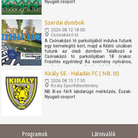
Nyugati csoport
Szerdai dombok
2026.08.12 18:00
Csónakázó tó
A Csónakázó tó parkolójából indulva futunk
egy bemelegítő kört, majd a Kilátó utcában
futunk az oladi dombon Találkozó a
Csónakázó tó parkolójában 18 órakor.
Frissítés egyénileg! Az esemény nyilvános,
szabadon megosztható, bárkit szívesen
látunk. Az eseményen résztvevők
Király SE - Haladás FC ( NB. III)
elfogadják, hogy az eseményről...
2026.08.15 17:30
Király Sportlétesítmény
NB III-es férfi labdarúgó mérkőzés, Észak-
Nyugati csoport
Programok
Látnivalók