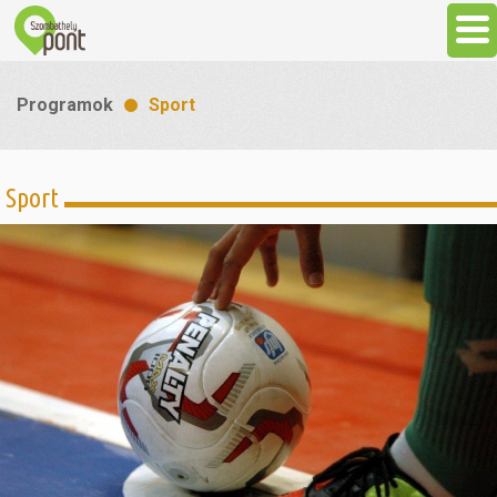
Aktuális
Programok
Sport
Programok
Sport
Látnivalók
Gasztronómia
Szállás
Sport
Szabadidő