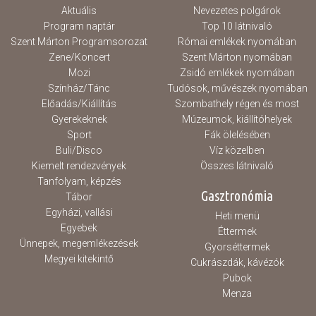
Aktuális
Nevezetes polgárok
Program naptár
Top 10 látnivaló
Szent Márton Programsorozat
Római emlékek nyomában
Zene/Koncert
Szent Márton nyomában
Mozi
Zsidó emlékek nyomában
Színház/Tánc
Tudósok, művészek nyomában
Előadás/Kiállítás
Szombathely régen és most
Gyerekeknek
Múzeumok, kiállítóhelyek
Sport
Fák ölelésében
Buli/Disco
Víz közelben
Kiemelt rendezvények
Összes látnivaló
Tanfolyam, képzés
Gasztronómia
Tábor
Egyházi, vallási
Heti menü
Egyebek
Éttermek
Ünnepek, megemlékezések
Gyorséttermek
Megyei kitekintő
Cukrászdák, kávézók
Pubok
Menza