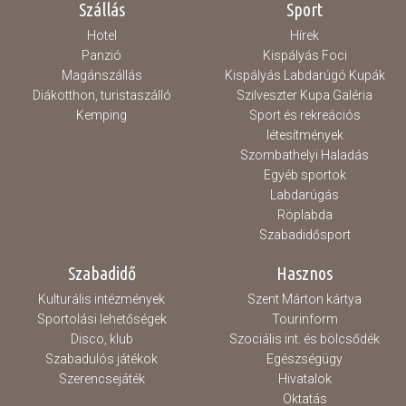
Szállás
Sport
Hotel
Hírek
Panzió
Kispályás Foci
Magánszállás
Kispályás Labdarúgó Kupák
Diákotthon, turistaszálló
Szilveszter Kupa Galéria
Kemping
Sport és rekreációs
létesítmények
Szombathelyi Haladás
Egyéb sportok
Labdarúgás
Röplabda
Szabadidősport
Szabadidő
Hasznos
Kulturális intézmények
Szent Márton kártya
Sportolási lehetőségek
Tourinform
Disco, klub
Szociális int. és bölcsődék
Szabadulós játékok
Egészségügy
Szerencsejáték
Hivatalok
Oktatás