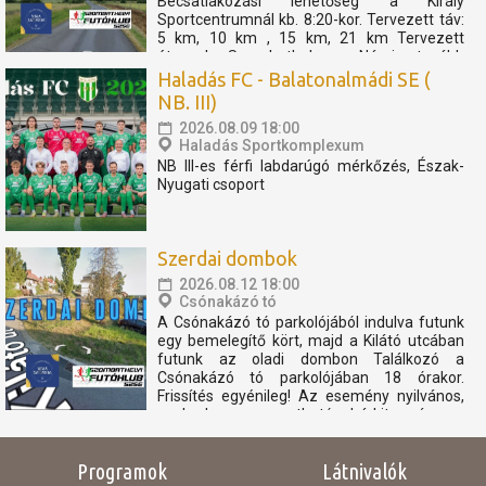
Becsatlakozási lehetőség a Király
Sportcentrumnál kb. 8:20-kor. Tervezett táv:
5 km, 10 km , 15 km, 21 km Tervezett
útvonal: Szombathely - Nárai -tovább
Pornóapáti felé, féltávnál fordulással. A
Haladás FC - Balatonalmádi SE (
rövidebb távok féltávnál...
NB. III)
2026.08.09 18:00
Haladás Sportkomplexum
NB III-es férfi labdarúgó mérkőzés, Észak-
Nyugati csoport
Szerdai dombok
2026.08.12 18:00
Csónakázó tó
A Csónakázó tó parkolójából indulva futunk
egy bemelegítő kört, majd a Kilátó utcában
futunk az oladi dombon Találkozó a
Csónakázó tó parkolójában 18 órakor.
Frissítés egyénileg! Az esemény nyilvános,
szabadon megosztható, bárkit szívesen
látunk. Az eseményen résztvevők
elfogadják, hogy az eseményről...
Programok
Látnivalók