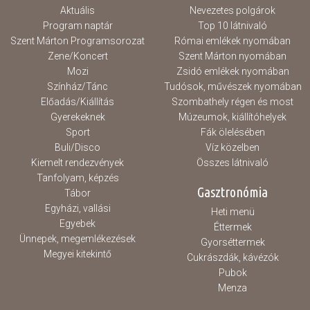
Aktuális
Nevezetes polgárok
Program naptár
Top 10 látnivaló
Szent Márton Programsorozat
Római emlékek nyomában
Zene/Koncert
Szent Márton nyomában
Mozi
Zsidó emlékek nyomában
Színház/Tánc
Tudósok, művészek nyomában
Előadás/Kiállítás
Szombathely régen és most
Gyerekeknek
Múzeumok, kiállítóhelyek
Sport
Fák ölelésében
Buli/Disco
Víz közelben
Kiemelt rendezvények
Összes látnivaló
Tanfolyam, képzés
Gasztronómia
Tábor
Egyházi, vallási
Heti menü
Egyebek
Éttermek
Ünnepek, megemlékezések
Gyorséttermek
Megyei kitekintő
Cukrászdák, kávézók
Pubok
Menza