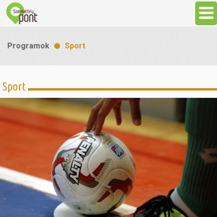
Aktuális
Programok
Sport
Programok
Sport
Látnivalók
Gasztronómia
Szállás
Sport
Szabadidő