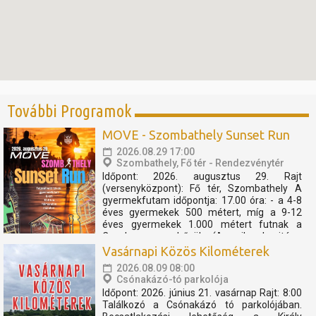
További Programok
MOVE - Szombathely Sunset Run
2026.08.29 17:00
Szombathely, Fő tér - Rendezvénytér
Időpont: 2026. augusztus 29. Rajt
(versenyközpont): Fő tér, Szombathely A
gyermekfutam időpontja: 17.00 óra: - a 4-8
éves gyermekek 500 métert, míg a 9-12
éves gyermekek 1.000 métert futnak a
Cosplay szuperhősök (Amerika kapitány,
Thor, Pókember, Venom) műsorát, és a velük
Vasárnapi Közös Kilométerek
való közös bemelegítést követően....
2026.08.09 08:00
Csónakázó-tó parkolója
Időpont: 2026. június 21. vasárnap Rajt: 8:00
Találkozó a Csónakázó tó parkolójában.