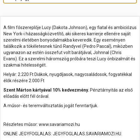
A film főszereplője Lucy (Dakota Johnson), egy fiatal és ambiciózus
New York-i házasságközvetítő, aki sikeres karrierje ellenére saját
szerelmi életében bonyodalmakba keveredik. Egy eseményen
találkozik a tökéletesnek tűnő Randyvel (Pedro Pascal), miközben
ugyanazon az estén összefut volt barátjával, Johnnal (Chris
Evans). Ez a szerelmi háromszög próbára teszi Lucy önbizalmát és
szakmai hitelességét.
Helyár: 2.220 Ft Diákok, nyugdíjasok, nagycsaládosok, fogyatékkal
élők részére 2.000 Ft
Szent Márton kártyával 10% kedvezmény.
Pénztárnyitás az első
előadás előtt fél órával.
A műsor- és teremváltoztatás jogát fenntartjuk.
Részletes műsor: www.savariamozi.hu
ONLINE JEGYFOGLALAS: JEGYFOGLALAS.SAVARIAMOZI.HU.