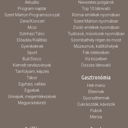
Aktuális
Nevezetes polgárok
Program naptár
Top 10 látnivaló
Szent Márton Programsorozat
Római emlékek nyomában
Zene/Koncert
Szent Márton nyomában
Mozi
Zsidó emlékek nyomában
Színház/Tánc
Tudósok, művészek nyomában
Előadás/Kiállítás
Szombathely régen és most
Gyerekeknek
Múzeumok, kiállítóhelyek
Sport
Fák ölelésében
Buli/Disco
Víz közelben
Kiemelt rendezvények
Összes látnivaló
Tanfolyam, képzés
Gasztronómia
Tábor
Egyházi, vallási
Heti menü
Egyebek
Éttermek
Ünnepek, megemlékezések
Gyorséttermek
Megyei kitekintő
Cukrászdák, kávézók
Pubok
Menza