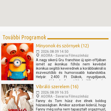
További Programok
Minyonok és szörnyek (12)
2026.08.09 14:50
AGORA - Savaria Filmszínház
A nagy sikerű Gru franchise új spin-offjában
ismét az ikonikus főhős nem kevésbé
ikonikus segítői keverednek a korábbiaknál is
észvesztőbb és humorosabb kalandokba.
Helyár: 2.400 Ft Diákok, nyugdíjasok,
nagycsaládosok, fogyatékkal élők részére
2.000 Ft Szent Márton kártyával 10%
Vibráló szerelem (16)
kedvezmény. Pénztárnyitás...
2026.08.09 16:35
AGORA - Savaria Filmszínház
Fanny és Tom húsz éve élnek boldog
házasságban. Amikor azonban kiderül, hogy
Fanny még soha nem tapasztalt orgazmust,