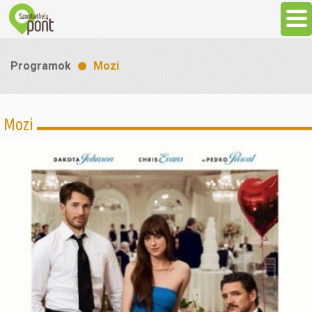
Aktuális
Programok
Mozi
Programok
Mozi
Látnivalók
Gasztronómia
Szállás
Sport
Szabadidő