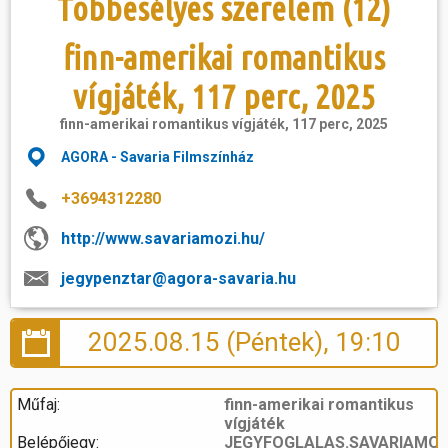
Többesélyes szerelem (12)
finn-amerikai romantikus
vígjáték, 117 perc, 2025
finn-amerikai romantikus vígjáték, 117 perc, 2025
AGORA - Savaria Filmszínház
+3694312280
http://www.savariamozi.hu/
jegypenztar@agora-savaria.hu
2025.08.15 (Péntek), 19:10
Műfaj:
finn-amerikai romantikus
vígjáték
Belépőjegy:
JEGYFOGLALAS.SAVARIAMOZ