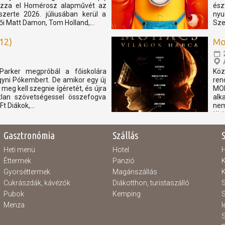
 hozza el Homérosz alapművét az
ész
szerte 2026. júliusában kerül a
nyu
i Matt Damon, Tom Holland,...
Sze
12)
Mo
Parker megpróbál a főiskolára
Köz
gyni Pókembert. De amikor egy új
ren
meg kell szegnie ígéretét, és újra
MOH
atlan szövetségessel összefogva
alk
t Diákok,...
ne
tör
Gasztronómia
Szállás
Heti menü
Hotel
H
Éttermek
Panzió
K
Gyorséttermek
Magánszállás
K
Cukrászdák, kávézók
Diákotthon, turistaszálló
S
Pubok
Kemping
S
Menza
l
S