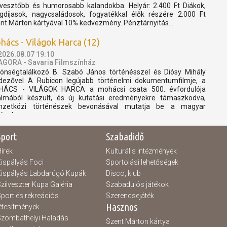
vesztőbb és humorosabb kalandokba. Helyár: 2.400 Ft Diákok,
gdíjasok, nagycsaládosok, fogyatékkal élők részére 2.000 Ft
nt Márton kártyával 10% kedvezmény. Pénztárnyitás...
hács - Világok Harca (12)
2026.08.07 19:10
AGORA - Savaria Filmszínház
önségtalálkozó B. Szabó János történésszel és Diósy Mihály
dezővel A Rubicon legújabb történelmi dokumentumfilmje, a
ÁCS - VILÁGOK HARCA a mohácsi csata 500. évfordulója
almából készült, és új kutatási eredményekre támaszkodva,
mzetközi történészek bevonásával mutatja be a magyar
ténelem...
Sport
Szabadidő
írek
Kulturális intézmények
ispályás Foci
Sportolási lehetőségek
ispályás Labdarúgó Kupák
Disco, klub
zilveszter Kupa Galéria
Szabadulós játékok
port és rekreációs
Szerencsejáték
Hasznos
étesítmények
zombathelyi Haladás
Szent Márton kártya