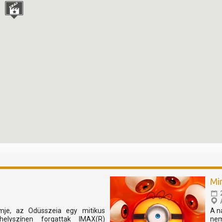
Mi
lmje, az Odüsszeia egy mitikus
A n
elyszínen forgattak IMAX(R)
nem