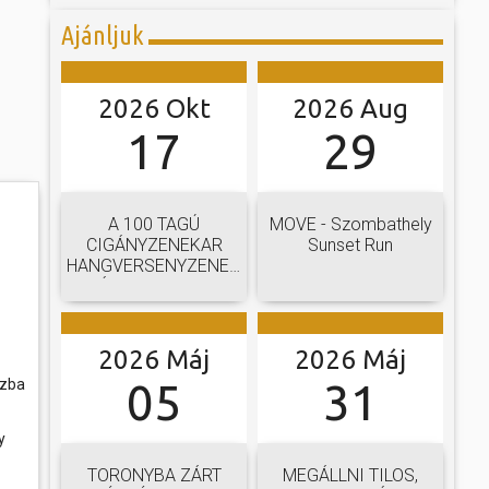
Ajánljuk
2026 Okt
2026 Aug
17
29
A 100 TAGÚ
MOVE - Szombathely
CIGÁNYZENEKAR
Sunset Run
HANGVERSENYZENEKARI
GÁLAKONCERTJE
2026 Máj
2026 Máj
05
31
szba
y
TORONYBA ZÁRT
MEGÁLLNI TILOS,