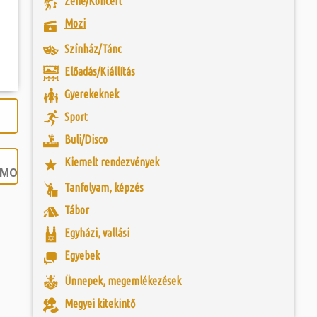
Zene/Koncert
 és szombat egy új valóság...
Mozi
étlen véletlen
ntőségű régészeti
ójában, egyben
ó mérkőzésén a
etű Isis istennő
Színház/Tánc
ra. A találkozó
agványaira és
ett játékkal és
Szombathelyen. Az
Előadás/Kiállítás
ani a lépést a
tározó kulturális
yüttessel....
homlokzat...
Gyerekeknek
Sport
Buli/Disco
Kiemelt rendezvények
MOZI.HU
Tanfolyam, képzés
Tábor
Egyházi, vallási
Egyebek
Ünnepek, megemlékezések
Megyei kitekintő