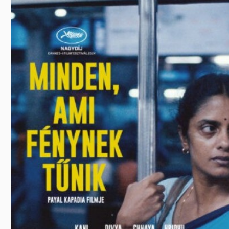
Előadás/Kiállítás
Egyéb spo
Tudóso
Gyerekeknek
nyomá
Labdarúgá
Sport
Szomba
Röplabda
most
Buli/Disco
Szabadidő
Múzeu
Kiemelt rendezvények
kiállít
Fák öl
Tanfolyam, képzés
Víz köz
Tábor
Összes látniv
Egyházi, vallási
Egyebek
Ünnepek,
megemlékezések
Megyei kitekintő