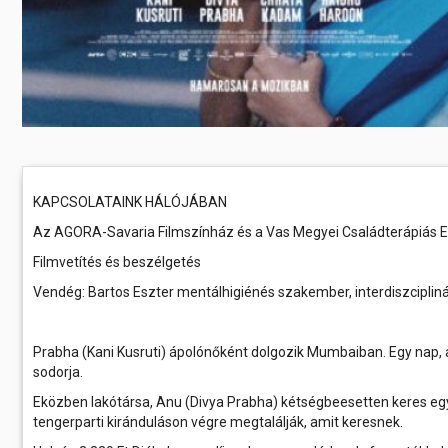
KAPCSOLATAINK HÁLÓJÁBAN
Az AGORA-Savaria Filmszínház és a Vas Megyei Családterápiás Eg
Filmvetítés és beszélgetés
Vendég: Bartos Eszter mentálhigiénés szakember, interdiszcipli
Prabha (Kani Kusruti) ápolónőként dolgozik Mumbaiban. Egy nap, am
sodorja.
Eközben lakótársa, Anu (Divya Prabha) kétségbeesetten keres egy o
tengerparti kiránduláson végre megtalálják, amit keresnek.