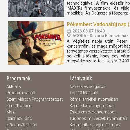
technológiával. A film először
IMAX(R) filmvásznakra, és világ
mozikba. Az Odüsszeia főszereplő
Pókember: Vadonatúj nap (
2026.08.07 16:40
AGORA - Savaria Filmszínház
A Végítélet napja után Peter 
koncentrálni, és maga mögött ha
fenyegetés veszélyezteti barátait, 
be kell öltöznie, hogy egy vár
megvédje szeretteit. Helyár: 2.400 F
Programok
Látnivalók
Aktuális
Nevezetes polgárok
Program naptár
Top 10 látnivaló
Szent Márton Programsorozat
Római emlékek nyomában
Zene/Koncert
Szent Márton nyomában
Mozi
Zsidó emlékek nyomában
Színház/Tánc
Tudósok, művészek nyomában
Előadás/Kiállítás
Szombathely régen és most