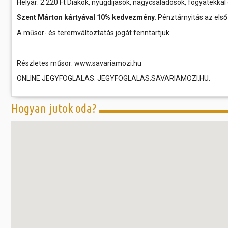
Helyár: 2.220 Ft Diákok, nyugdíjasok, nagycsaládosok, fogyatékkal 
Szent Márton kártyával 10% kedvezmény.
Pénztárnyitás az első 
A műsor- és teremváltoztatás jogát fenntartjuk.
Részletes műsor: www.savariamozi.hu
ONLINE JEGYFOGLALAS: JEGYFOGLALAS.SAVARIAMOZI.HU.
Hogyan jutok oda?