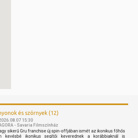
nyonok és szörnyek (12)
2026.08.07 15:30
AGORA - Savaria Filmszínház
agy sikerű Gru franchise új spin-offjában ismét az ikonikus főhős
 kevésbé ikonikus segítői keverednek a korábbiaknál is