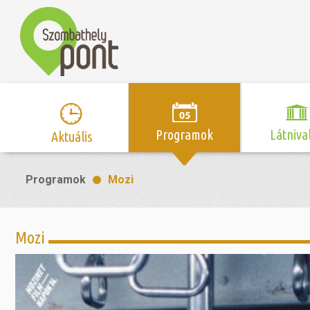
Programok
Látniva
Aktuális
Program naptár
Hírek
Neveze
Programok
Mozi
Top 10 
Szent Márton
Kispályás 
Programsorozat
Kispályás
Római 
Zene/Koncert
Kupák
nyomá
Mozi
Mozi
Sport és r
Szent 
létesítmé
nyomá
Színház/Tánc
Szombathe
Zsidó 
nyomá