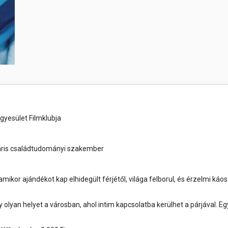
yesület Filmklubja
náris családtudományi szakember
ikor ajándékot kap elhidegült férjétől, világa felborul, és érzelmi káo
lyan helyet a városban, ahol intim kapcsolatba kerülhet a párjával. Eg