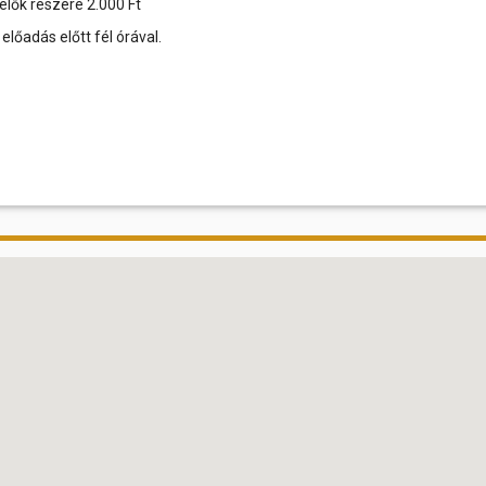
élők részére 2.000 Ft
előadás előtt fél órával.