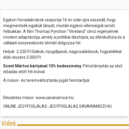
Egykori forradalmárok csoportja 16 év után újra összeáll, hogy
megmentsék egyikük lányát, miután egykori ellenségük ismét
felbukkan. A film Thomas Pynchon "Vineland" című regényének
modern adaptációja, amely a politikai disztópia, az ellenkultúra és a
vállalati összeesküvés témáit dolgozza fel.
Helyár: 2.220 Ft Diákok, nyugdíjasok, nagycsaládosok, fogyatékkal
élők részére 2.000 Ft
Szent Márton kártyával 10% kedvezmény.
Pénztárnyitás az első
előadás előtt fél órával.
A műsor- és teremváltoztatás jogát fenntartjuk.
Részletes műsor: www.savariamozi.hu
ONLINE JEGYFOGLALAS: JEGYFOGLALAS.SAVARIAMOZI.HU.
Videó