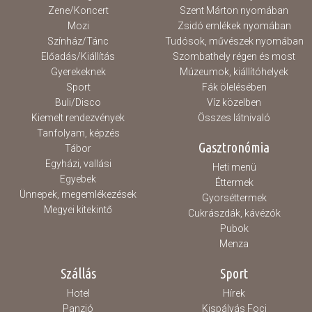
Zene/Koncert
Szent Márton nyomában
Mozi
Zsidó emlékek nyomában
Színház/Tánc
Tudósok, művészek nyomában
Előadás/Kiállítás
Szombathely régen és most
Gyerekeknek
Múzeumok, kiállítóhelyek
Sport
Fák ölelésében
Buli/Disco
Víz közelben
Kiemelt rendezvények
Összes látnivaló
Tanfolyam, képzés
Gasztronómia
Tábor
Egyházi, vallási
Heti menü
Egyebek
Éttermek
Ünnepek, megemlékezések
Gyorséttermek
Megyei kitekintő
Cukrászdák, kávézók
Pubok
Menza
Szállás
Sport
Hotel
Hírek
Panzió
Kispályás Foci