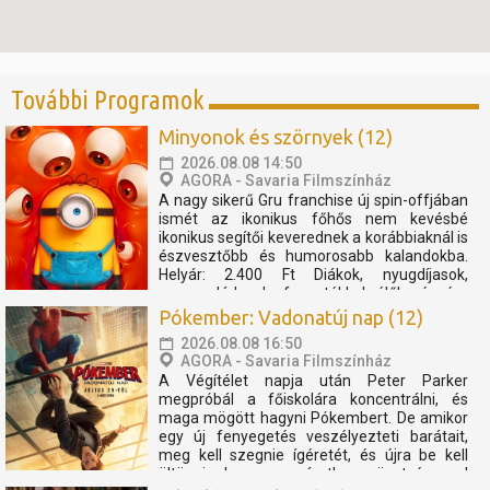
További Programok
Minyonok és szörnyek (12)
2026.08.08 14:50
AGORA - Savaria Filmszínház
A nagy sikerű Gru franchise új spin-offjában
ismét az ikonikus főhős nem kevésbé
ikonikus segítői keverednek a korábbiaknál is
észvesztőbb és humorosabb kalandokba.
Helyár: 2.400 Ft Diákok, nyugdíjasok,
nagycsaládosok, fogyatékkal élők részére
2.000 Ft Szent Márton kártyával 10%
Pókember: Vadonatúj nap (12)
kedvezmény. Pénztárnyitás...
2026.08.08 16:50
AGORA - Savaria Filmszínház
A Végítélet napja után Peter Parker
megpróbál a főiskolára koncentrálni, és
maga mögött hagyni Pókembert. De amikor
egy új fenyegetés veszélyezteti barátait,
meg kell szegnie ígéretét, és újra be kell
öltöznie, hogy egy váratlan szövetségessel