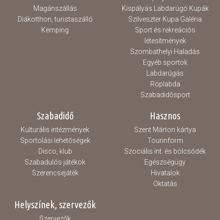
Magánszállás
Kispályás Labdarúgó Kupák
Diákotthon, turistaszálló
Szilveszter Kupa Galéria
Kemping
Sport és rekreációs
létesítmények
Szombathelyi Haladás
Egyéb sportok
Labdarúgás
Röplabda
Szabadidősport
Szabadidő
Hasznos
Kulturális intézmények
Szent Márton kártya
Sportolási lehetőségek
Tourinform
Disco, klub
Szociális int. és bölcsődék
Szabadulós játékok
Egészségügy
Szerencsejáték
Hivatalok
Oktatás
Helyszínek, szervezők
Szervezők