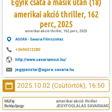
Egyik csata a másik után (18)
amerikai akció thriller, 162
perc, 2025
amerikai akció thriller, 162 perc, 2025
AGORA - Savaria Filmszínház
+3694312280
http://www.savariamozi.hu/
jegypenztar@agora-savaria.hu
2025.10.02 (Csütörtök), 16:50
Műfaj:
amerikai akció thriller
Belépőjegy:
JEGYFOGLALAS.SAVARIAMOZ