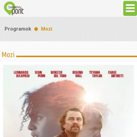
Aktuális
Programok
Mozi
Programok
Mozi
Látnivalók
Gasztronómia
Szállás
Sport
Szabadidő