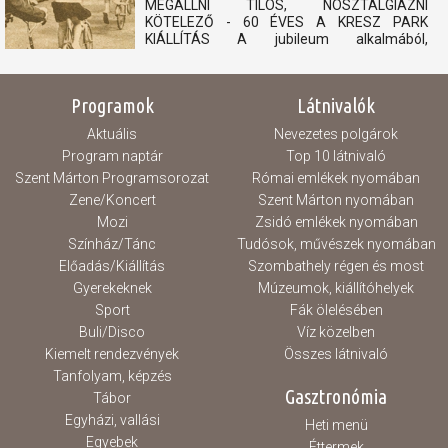
MEGÁLLNI TILOS, NOSZTALGIÁZNI
KÖTELEZŐ - 60 ÉVES A KRESZ PARK
KIÁLLÍTÁS A jubileum alkalmából,
felhívásunkra érkezett archív fotókból és
relikviákból nyílik kiállítás, mely megidézi a 60
éves KRESZ Park múltját. 1966-ban nyitotta
Programok
Látnivalók
meg kapuit városunk egyik ikonikus kedvelt...
Aktuális
Nevezetes polgárok
Program naptár
Top 10 látnivaló
Szent Márton Programsorozat
Római emlékek nyomában
Zene/Koncert
Szent Márton nyomában
Mozi
Zsidó emlékek nyomában
Színház/Tánc
Tudósok, művészek nyomában
Előadás/Kiállítás
Szombathely régen és most
Gyerekeknek
Múzeumok, kiállítóhelyek
Sport
Fák ölelésében
Buli/Disco
Víz közelben
Kiemelt rendezvények
Összes látnivaló
Tanfolyam, képzés
Gasztronómia
Tábor
Egyházi, vallási
Heti menü
Egyebek
Éttermek