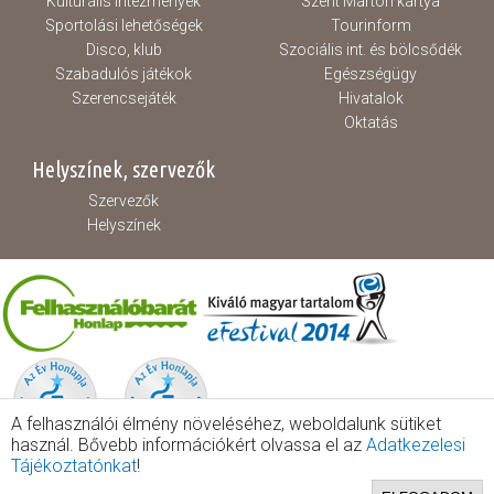
Kulturális intézmények
Szent Márton kártya
Sportolási lehetőségek
Tourinform
Disco, klub
Szociális int. és bölcsődék
Szabadulós játékok
Egészségügy
Szerencsejáték
Hivatalok
Oktatás
Helyszínek, szervezők
Szervezők
Helyszínek
A felhasználói élmény növeléséhez, weboldalunk sütiket
használ. Bővebb információkért olvassa el az
Adatkezelesi
Tájékoztatónkat
!