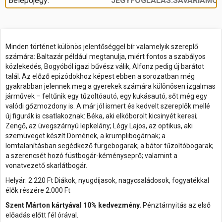
Belépőjegy:
JEGYFOGLALAS.SAVARIAMOZ
Minden történet különös jelentőséggel bír valamelyik szereplő
számára: Baltazár például megtanulja, miért fontos a szabályos
közlekedés, Bogyóból igazi bűvész válik, Alfonz pedig új barátot
talál. Az előző epizódokhoz képest ebben a sorozatban még
gyakrabban jelennek meg a gyerekek számára különösen izgalmas
járművek – feltűnik egy tűzoltóautó, egy kukásautó, sőt még egy
valódi gőzmozdony is. A már jól ismert és kedvelt szereplők mellé
új figurák is csatlakoznak: Béka, aki elkóborolt kicsinyét keresi;
Zengő, az üvegszárnyú lepkelány; Légy Lajos, az optikus, aki
szemüveget készít Dömének, a krumplibogárnak; a
lomtalanításban segédkező fürgebogarak; a bátor tűzoltóbogarak;
a szerencsét hozó füstbogár-kéményseprő; valamint a
vonatvezető skarlátbogár.
Helyár: 2.220 Ft Diákok, nyugdíjasok, nagycsaládosok, fogyatékkal
élők részére 2.000 Ft
Szent Márton kártyával 10% kedvezmény.
Pénztárnyitás az első
előadás előtt fél órával.