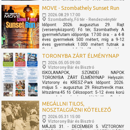
melynek apropóján egy fergeteges
MOVE - Szombathely Sunset Run
koncertshow született. Zenekar és TBG a
megtapasztalt sikerek mentén úgy
2026.08.29 17:00
döntöttek, hogy az előadást folytatólagosan
Szombathely, Fő tér - Rendezvénytér
2026-ban is bemutatóra tűzik. A...
Időpont: 2026. augusztus 29. Rajt
(versenyközpont): Fő tér, Szombathely A
gyermekfutam időpontja: 17.00 óra: - a 4-8
éves gyermekek 500 métert, míg a 9-12
éves gyermekek 1.000 métert futnak a
Cosplay szuperhősök (Amerika kapitány,
Thor, Pókember, Venom) műsorát, és a velük
TORONYBA ZÁRT ÉLMÉNYNAP
való közös bemelegítést követően....
2026.05.05 09:00
Víztorony Bár és Bisztró
ISKOLANAPOK, SZÜNIDEI NAPOK
TORONYBA ZÁRT ÉLMÉNYNAP Helyszín:
Víztorony és KRESZ-Park Időpont: 2026.
május 5. - augusztus 29. Résztvevők max.
létszáma:45 fő Célcsoport: 5-12 éves korú
gyermekek részére Játékidő: 2 óra
Programelemek: Toronylátogatás és KRESZ
MEGÁLLNI TILOS,
Park A program keretében a csoportok
NOSZTALGIÁZNI KÖTELEZŐ
részére...
2026.05.31 15:00
Víztorony Bár és Bisztró
MÁJUS 31. - DECEMBER 5. VÍZTORONY