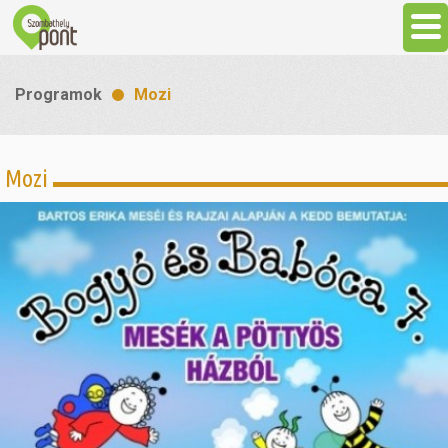
Aktuális
Programok
Mozi
Programok
Mozi
Látnivalók
Gasztronómia
Szállás
Sport
Szabadidő