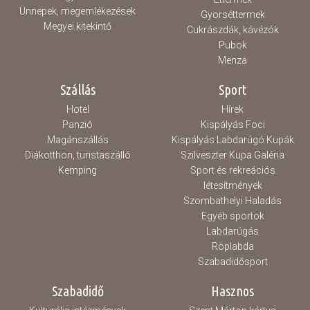
Ünnepek, megemlékezések
Gyorséttermek
Megyei kitekintő
Cukrászdák, kávézók
Pubok
Menza
Szállás
Sport
Hotel
Hírek
Panzió
Kispályás Foci
Magánszállás
Kispályás Labdarúgó Kupák
Diákotthon, turistaszálló
Szilveszter Kupa Galéria
Kemping
Sport és rekreációs
létesítmények
Szombathelyi Haladás
Egyéb sportok
Labdarúgás
Röplabda
Szabadidősport
Szabadidő
Hasznos