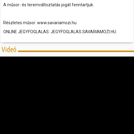
A műsor- és teremváltoztatás jogát fenntartjuk.
Részletes műsor: www.savariamozi.hu
ONLINE JEGYFOGLALAS: JEGYFOGLALAS.SAVARIAMOZI.HU.
Videó