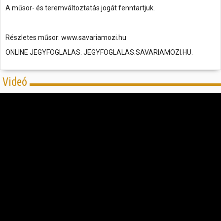
A műsor- és teremváltoztatás jogát fenntartjuk.
Részletes műsor: www.savariamozi.hu
ONLINE JEGYFOGLALAS: JEGYFOGLALAS.SAVARIAMOZI.HU.
Videó