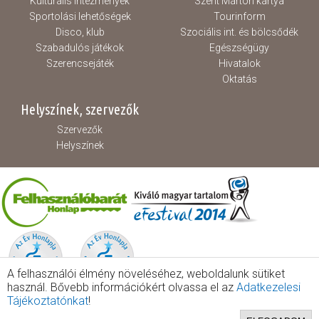
Kulturális intézmények
Szent Márton kártya
Sportolási lehetőségek
Tourinform
Disco, klub
Szociális int. és bölcsődék
Szabadulós játékok
Egészségügy
Szerencsejáték
Hivatalok
Oktatás
Helyszínek, szervezők
Szervezők
Helyszínek
A felhasználói élmény növeléséhez, weboldalunk sütiket
használ. Bővebb információkért olvassa el az
Adatkezelesi
Tájékoztatónkat
!