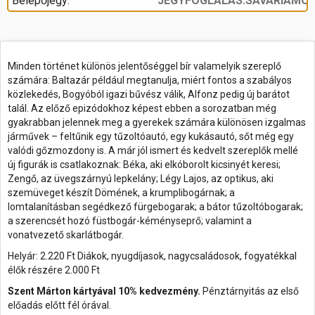
Belépőjegy:
JEGYFOGLALAS.SAVARIAMOZ
Minden történet különös jelentőséggel bír valamelyik szereplő
számára: Baltazár például megtanulja, miért fontos a szabályos
közlekedés, Bogyóból igazi bűvész válik, Alfonz pedig új barátot
talál. Az előző epizódokhoz képest ebben a sorozatban még
gyakrabban jelennek meg a gyerekek számára különösen izgalmas
járművek – feltűnik egy tűzoltóautó, egy kukásautó, sőt még egy
valódi gőzmozdony is. A már jól ismert és kedvelt szereplők mellé
új figurák is csatlakoznak: Béka, aki elkóborolt kicsinyét keresi;
Zengő, az üvegszárnyú lepkelány; Légy Lajos, az optikus, aki
szemüveget készít Dömének, a krumplibogárnak; a
lomtalanításban segédkező fürgebogarak; a bátor tűzoltóbogarak;
a szerencsét hozó füstbogár-kéményseprő; valamint a
vonatvezető skarlátbogár.
Helyár: 2.220 Ft Diákok, nyugdíjasok, nagycsaládosok, fogyatékkal
élők részére 2.000 Ft
Szent Márton kártyával 10% kedvezmény.
Pénztárnyitás az első
előadás előtt fél órával.