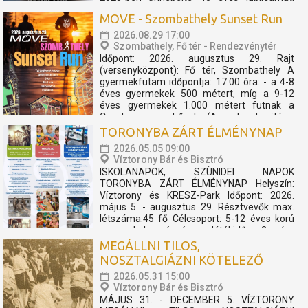
melynek apropóján egy fergeteges
MOVE - Szombathely Sunset Run
koncertshow született. Zenekar és TBG a
megtapasztalt sikerek mentén úgy
2026.08.29 17:00
döntöttek, hogy az előadást folytatólagosan
Szombathely, Fő tér - Rendezvénytér
2026-ban is bemutatóra tűzik. A...
Időpont: 2026. augusztus 29. Rajt
(versenyközpont): Fő tér, Szombathely A
gyermekfutam időpontja: 17.00 óra: - a 4-8
éves gyermekek 500 métert, míg a 9-12
éves gyermekek 1.000 métert futnak a
Cosplay szuperhősök (Amerika kapitány,
Thor, Pókember, Venom) műsorát, és a velük
TORONYBA ZÁRT ÉLMÉNYNAP
való közös bemelegítést követően....
2026.05.05 09:00
Víztorony Bár és Bisztró
ISKOLANAPOK, SZÜNIDEI NAPOK
TORONYBA ZÁRT ÉLMÉNYNAP Helyszín:
Víztorony és KRESZ-Park Időpont: 2026.
május 5. - augusztus 29. Résztvevők max.
létszáma:45 fő Célcsoport: 5-12 éves korú
gyermekek részére Játékidő: 2 óra
Programelemek: Toronylátogatás és KRESZ
MEGÁLLNI TILOS,
Park A program keretében a csoportok
NOSZTALGIÁZNI KÖTELEZŐ
részére...
2026.05.31 15:00
Víztorony Bár és Bisztró
MÁJUS 31. - DECEMBER 5. VÍZTORONY