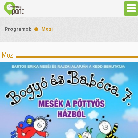
Aktuális
Programok
Mozi
Programok
Mozi
Látnivalók
Gasztronómia
Szállás
Sport
Szabadidő