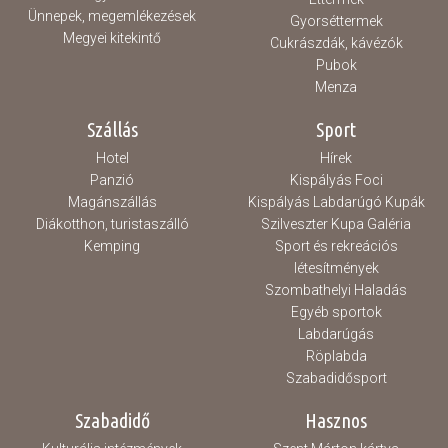
Ünnepek, megemlékezések
Gyorséttermek
Megyei kitekintő
Cukrászdák, kávézók
Pubok
Menza
Szállás
Sport
Hotel
Hírek
Panzió
Kispályás Foci
Magánszállás
Kispályás Labdarúgó Kupák
Diákotthon, turistaszálló
Szilveszter Kupa Galéria
Kemping
Sport és rekreációs
létesítmények
Szombathelyi Haladás
Egyéb sportok
Labdarúgás
Röplabda
Szabadidősport
Szabadidő
Hasznos