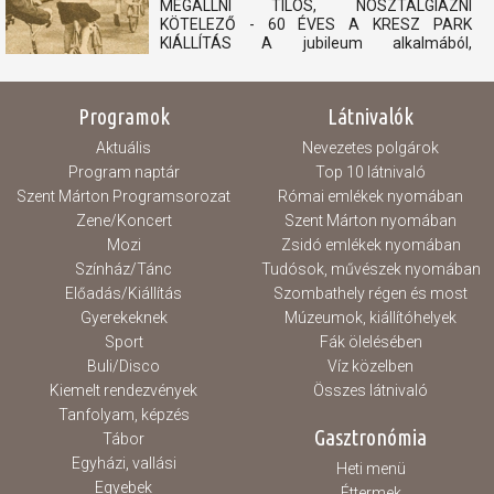
MEGÁLLNI TILOS, NOSZTALGIÁZNI
KÖTELEZŐ - 60 ÉVES A KRESZ PARK
KIÁLLÍTÁS A jubileum alkalmából,
felhívásunkra érkezett archív fotókból és
relikviákból nyílik kiállítás, mely megidézi a 60
éves KRESZ Park múltját. 1966-ban nyitotta
Programok
Látnivalók
meg kapuit városunk egyik ikonikus kedvelt...
Aktuális
Nevezetes polgárok
Program naptár
Top 10 látnivaló
Szent Márton Programsorozat
Római emlékek nyomában
Zene/Koncert
Szent Márton nyomában
Mozi
Zsidó emlékek nyomában
Színház/Tánc
Tudósok, művészek nyomában
Előadás/Kiállítás
Szombathely régen és most
Gyerekeknek
Múzeumok, kiállítóhelyek
Sport
Fák ölelésében
Buli/Disco
Víz közelben
Kiemelt rendezvények
Összes látnivaló
Tanfolyam, képzés
Gasztronómia
Tábor
Egyházi, vallási
Heti menü
Egyebek
Éttermek