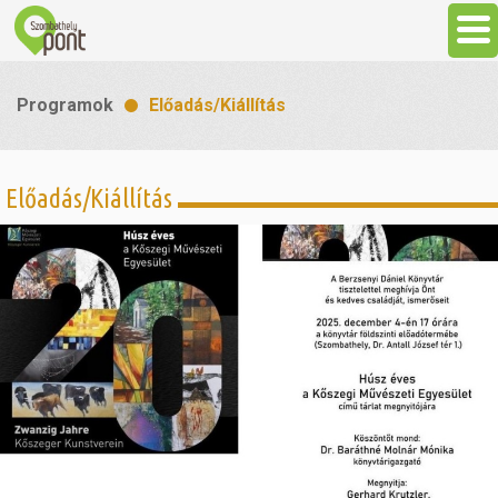
Aktuális
Programok
Előadás/Kiállítás
Programok
Előadás/Kiállítás
Látnivalók
Gasztronómia
Szállás
Sport
Szabadidő