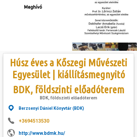
Hasznos
Húsz éves a Kőszegi Művészeti
Egyesület | kiállításmegnyitó
BDK, földszinti előadóterem
BDK, földszinti előadóterem
Berzsenyi Dániel Könyvtár (BDK)
+3694513530
http://www.bdmk.hu/