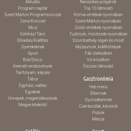
Aktuális
Nevezetes polgárok
Program naptár
Top 10 látnivaló
Szent Márton Programsorozat
Római emlékek nyomában
Zene/Koncert
Szent Márton nyomában
Mozi
Zsidó emlékek nyomában
Színház/Tánc
Tudósok, művészek nyomában
Előadás/Kiállítás
Szombathely régen és most
Gyerekeknek
Múzeumok, kiállítóhelyek
Sport
Fák ölelésében
Buli/Disco
Víz közelben
Kiemelt rendezvények
Összes látnivaló
Tanfolyam, képzés
Gasztronómia
Tábor
Egyházi, vallási
Heti menü
Egyebek
Éttermek
Ünnepek, megemlékezések
Gyorséttermek
Megyei kitekintő
Cukrászdák, kávézók
Pubok
Menza