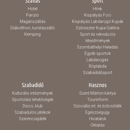
Szállás
Sport
Hotel
Hírek
Panzió
Kispályás Foci
Magánszállás
Kispályás Labdarúgó Kupák
Diákotthon, turistaszálló
Szilveszter Kupa Galéria
Kemping
Sport és rekreációs
létesítmények
Szombathelyi Haladás
Egyéb sportok
Labdarúgás
Röplabda
Szabadidősport
Szabadidő
Hasznos
Kulturális intézmények
Szent Márton kártya
Sportolási lehetőségek
Tourinform
Disco, klub
Szociális int. és bölcsődék
Szabadulós játékok
Egészségügy
Szerencsejáték
Hivatalok
Oktatás