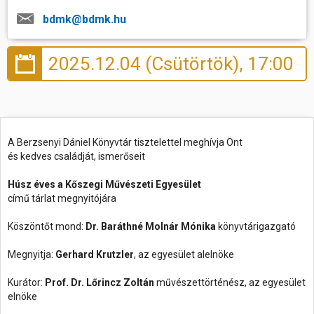
bdmk@bdmk.hu
2025.12.04 (Csütörtök), 17:00
A Berzsenyi Dániel Könyvtár tisztelettel meghívja Önt
és kedves családját, ismerőseit
Húsz éves a Kőszegi Művészeti Egyesület
című tárlat megnyitójára
Köszöntőt mond:
Dr. Baráthné Molnár Mónika
könyvtárigazgató
Megnyitja:
Gerhard Krutzler
, az egyesület alelnöke
Kurátor:
Prof. Dr. Lőrincz Zoltán
művészettörténész, az egyesület
elnöke