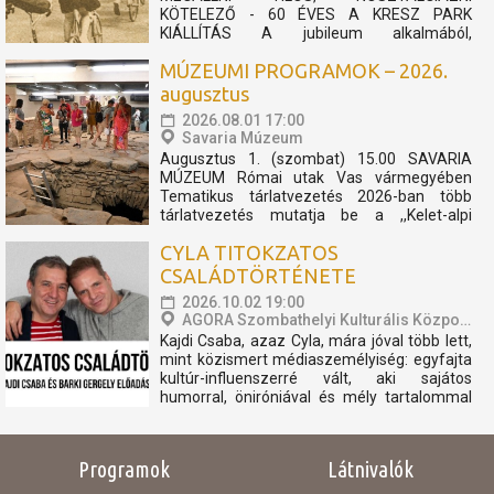
KÖTELEZŐ - 60 ÉVES A KRESZ PARK
KIÁLLÍTÁS A jubileum alkalmából,
felhívásunkra érkezett archív fotókból és
MÚZEUMI PROGRAMOK – 2026.
relikviákból nyílik kiállítás, mely megidézi a 60
éves KRESZ Park múltját. 1966-ban nyitotta
augusztus
meg kapuit városunk egyik ikonikus kedvelt...
2026.08.01 17:00
Savaria Múzeum
Augusztus 1. (szombat) 15.00 SAVARIA
MÚZEUM Római utak Vas vármegyében
Tematikus tárlatvezetés 2026-ban több
tárlatvezetés mutatja be a ,,Kelet-alpi
Borostyánkő út" történetét. A négy
CYLA TITOKZATOS
alkalomra tervezett sorozat a geológiai
előzményektől napjainkig villantja fel azokat
CSALÁDTÖRTÉNETE
a fontosabb eseményeket, történéseket,...
2026.10.02 19:00
AGORA Szombathelyi Kulturális Központ
Kajdi Csaba, azaz Cyla, mára jóval több lett,
mint közismert médiaszemélyiség: egyfajta
kultúr-influenszerré vált, aki sajátos
humorral, öniróniával és mély tartalommal
vezeti be közönségét a művészet, a
történelem és az emberi sorsok világába.
Hét évvel ezelőtt találkozott Barki Gergely
Programok
Látnivalók
művészettörténésszel,...