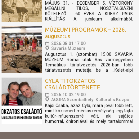
MÁJUS 31. - DECEMBER 5. VÍZTORONY
MEGÁLLNI TILOS, NOSZTALGIÁZNI
KÖTELEZŐ - 60 ÉVES A KRESZ PARK
KIÁLLÍTÁS A jubileum alkalmából,
felhívásunkra érkezett archív fotókból és
MÚZEUMI PROGRAMOK – 2026.
relikviákból nyílik kiállítás, mely megidézi a 60
éves KRESZ Park múltját. 1966-ban nyitotta
augusztus
meg kapuit városunk egyik ikonikus kedvelt...
2026.08.01 17:00
Savaria Múzeum
Augusztus 1. (szombat) 15.00 SAVARIA
MÚZEUM Római utak Vas vármegyében
Tematikus tárlatvezetés 2026-ban több
tárlatvezetés mutatja be a ,,Kelet-alpi
Borostyánkő út" történetét. A négy
CYLA TITOKZATOS
alkalomra tervezett sorozat a geológiai
előzményektől napjainkig villantja fel azokat
CSALÁDTÖRTÉNETE
a fontosabb eseményeket, történéseket,...
2026.10.02 19:00
AGORA Szombathelyi Kulturális Központ
Kajdi Csaba, azaz Cyla, mára jóval több lett,
mint közismert médiaszemélyiség: egyfajta
kultúr-influenszerré vált, aki sajátos
humorral, öniróniával és mély tartalommal
vezeti be közönségét a művészet, a
történelem és az emberi sorsok világába.
Hét évvel ezelőtt találkozott Barki Gergely