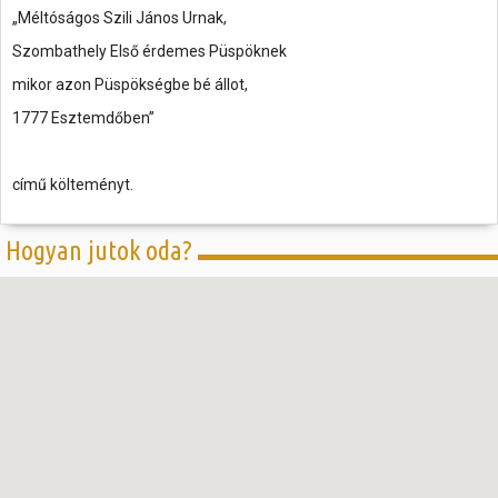
„Méltóságos Szili János Urnak,
Szombathely Első érdemes Püspöknek
mikor azon Püspökségbe bé állot,
1777 Esztemdőben”
című költeményt.
Hogyan jutok oda?