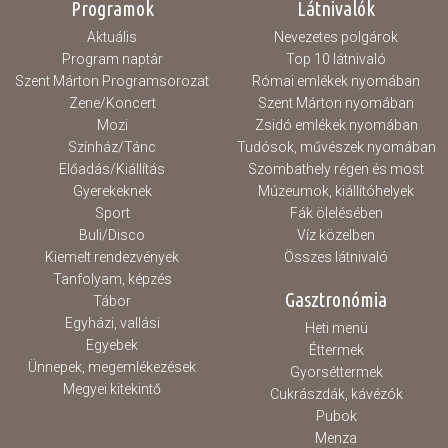
Programok
Látnivalók
művészettörténésszel,...
Aktuális
Nevezetes polgárok
Program naptár
Top 10 látnivaló
Szent Márton Programsorozat
Római emlékek nyomában
Zene/Koncert
Szent Márton nyomában
Mozi
Zsidó emlékek nyomában
Színház/Tánc
Tudósok, művészek nyomában
Előadás/Kiállítás
Szombathely régen és most
Gyerekeknek
Múzeumok, kiállítóhelyek
Sport
Fák ölelésében
Buli/Disco
Víz közelben
Kiemelt rendezvények
Összes látnivaló
Tanfolyam, képzés
Gasztronómia
Tábor
Egyházi, vallási
Heti menü
Egyebek
Éttermek
Ünnepek, megemlékezések
Gyorséttermek
Megyei kitekintő
Cukrászdák, kávézók
Pubok
Menza