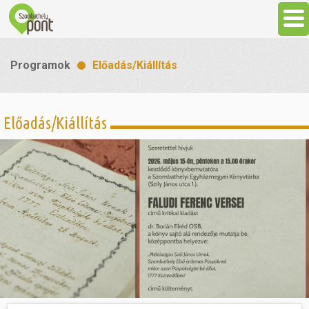
Aktuális
Programok
Előadás/Kiállítás
Programok
Előadás/Kiállítás
Látnivalók
Gasztronómia
Szállás
Sport
Szabadidő