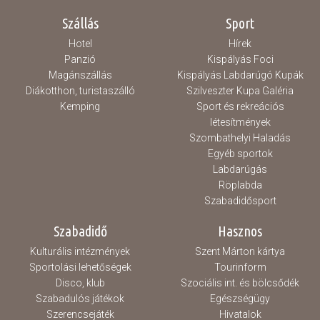
Szállás
Sport
Hotel
Hírek
Panzió
Kispályás Foci
Magánszállás
Kispályás Labdarúgó Kupák
Diákotthon, turistaszálló
Szilveszter Kupa Galéria
Kemping
Sport és rekreációs
létesítmények
Szombathelyi Haladás
Egyéb sportok
Labdarúgás
Röplabda
Szabadidősport
Szabadidő
Hasznos
Kulturális intézmények
Szent Márton kártya
Sportolási lehetőségek
Tourinform
Disco, klub
Szociális int. és bölcsődék
Szabadulós játékok
Egészségügy
Szerencsejáték
Hivatalok