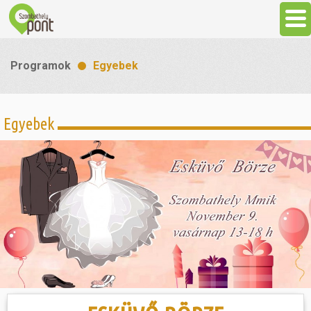
Aktuális
Programok
Egyebek
Programok
Egyebek
Látnivalók
Gasztronómia
Szállás
Sport
Szabadidő