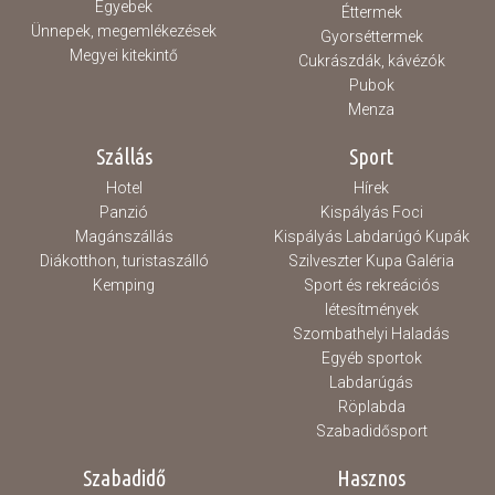
Egyebek
Éttermek
Ünnepek, megemlékezések
Gyorséttermek
Megyei kitekintő
Cukrászdák, kávézók
Pubok
Menza
Szállás
Sport
Hotel
Hírek
Panzió
Kispályás Foci
Magánszállás
Kispályás Labdarúgó Kupák
Diákotthon, turistaszálló
Szilveszter Kupa Galéria
Kemping
Sport és rekreációs
létesítmények
Szombathelyi Haladás
Egyéb sportok
Labdarúgás
Röplabda
Szabadidősport
Szabadidő
Hasznos