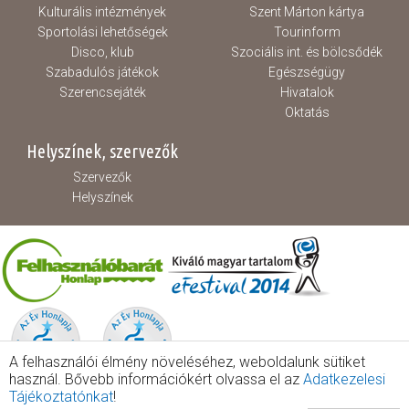
Kulturális intézmények
Szent Márton kártya
Sportolási lehetőségek
Tourinform
Disco, klub
Szociális int. és bölcsődék
Szabadulós játékok
Egészségügy
Szerencsejáték
Hivatalok
Oktatás
Helyszínek, szervezők
Szervezők
Helyszínek
A felhasználói élmény növeléséhez, weboldalunk sütiket
használ. Bővebb információkért olvassa el az
Adatkezelesi
Tájékoztatónkat
!