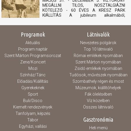
MÁJUS 31. - DECEMBER 5. VÍZTORONY
MEGÁLLNI TILOS, NOSZTALGIÁZNI
KÖTELEZŐ - 60 ÉVES A KRESZ PARK
KIÁLLÍTÁS A jubileum alkalmából,
felhívásunkra érkezett archív fotókból és
relikviákból nyílik kiállítás, mely megidézi a 60
éves KRESZ Park múltját. 1966-ban nyitotta
Programok
Látnivalók
meg kapuit városunk egyik ikonikus kedvelt...
Aktuális
Nevezetes polgárok
Program naptár
Top 10 látnivaló
Szent Márton Programsorozat
Római emlékek nyomában
Zene/Koncert
Szent Márton nyomában
Mozi
Zsidó emlékek nyomában
Színház/Tánc
Tudósok, művészek nyomában
Előadás/Kiállítás
Szombathely régen és most
Gyerekeknek
Múzeumok, kiállítóhelyek
Sport
Fák ölelésében
Buli/Disco
Víz közelben
Kiemelt rendezvények
Összes látnivaló
Tanfolyam, képzés
Gasztronómia
Tábor
Egyházi, vallási
Heti menü