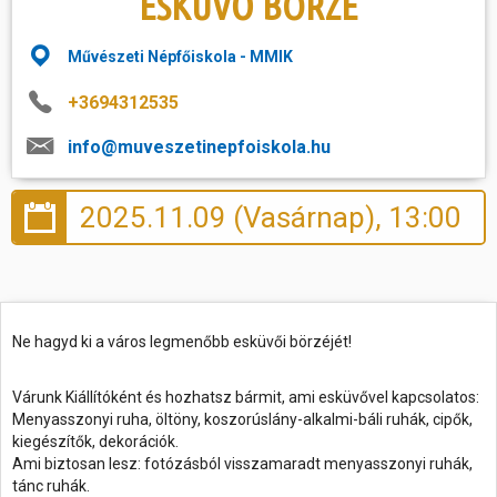
ESKÜVŐ BÖRZE
Hasznos
Művészeti Népfőiskola - MMIK
+3694312535
info@muveszetinepfoiskola.hu
2025.11.09 (Vasárnap), 13:00
Ne hagyd ki a város legmenőbb esküvői börzéjét!
Várunk Kiállítóként és hozhatsz bármit, ami esküvővel kapcsolatos:
Menyasszonyi ruha, öltöny, koszorúslány-alkalmi-báli ruhák, cipők,
kiegészítők, dekorációk.
Ami biztosan lesz: fotózásból visszamaradt menyasszonyi ruhák,
tánc ruhák.