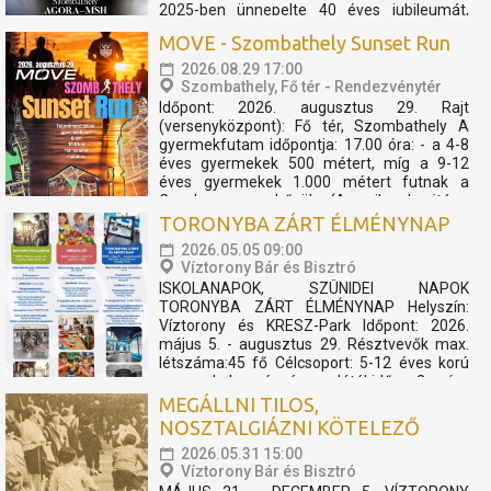
2025-ben ünnepelte 40 éves jubileumát,
melynek apropóján egy fergeteges
MOVE - Szombathely Sunset Run
koncertshow született. Zenekar és TBG a
megtapasztalt sikerek mentén úgy
2026.08.29 17:00
döntöttek, hogy az előadást folytatólagosan
Szombathely, Fő tér - Rendezvénytér
2026-ban is bemutatóra tűzik. A...
Időpont: 2026. augusztus 29. Rajt
(versenyközpont): Fő tér, Szombathely A
gyermekfutam időpontja: 17.00 óra: - a 4-8
éves gyermekek 500 métert, míg a 9-12
éves gyermekek 1.000 métert futnak a
Cosplay szuperhősök (Amerika kapitány,
Thor, Pókember, Venom) műsorát, és a velük
TORONYBA ZÁRT ÉLMÉNYNAP
való közös bemelegítést követően....
2026.05.05 09:00
Víztorony Bár és Bisztró
ISKOLANAPOK, SZÜNIDEI NAPOK
TORONYBA ZÁRT ÉLMÉNYNAP Helyszín:
Víztorony és KRESZ-Park Időpont: 2026.
május 5. - augusztus 29. Résztvevők max.
létszáma:45 fő Célcsoport: 5-12 éves korú
gyermekek részére Játékidő: 2 óra
Programelemek: Toronylátogatás és KRESZ
MEGÁLLNI TILOS,
Park A program keretében a csoportok
NOSZTALGIÁZNI KÖTELEZŐ
részére...
2026.05.31 15:00
Víztorony Bár és Bisztró