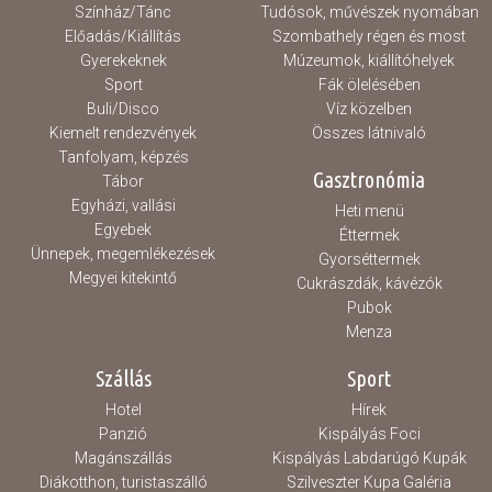
Színház/Tánc
Tudósok, művészek nyomában
Előadás/Kiállítás
Szombathely régen és most
Gyerekeknek
Múzeumok, kiállítóhelyek
Sport
Fák ölelésében
Buli/Disco
Víz közelben
Kiemelt rendezvények
Összes látnivaló
Tanfolyam, képzés
Gasztronómia
Tábor
Egyházi, vallási
Heti menü
Egyebek
Éttermek
Ünnepek, megemlékezések
Gyorséttermek
Megyei kitekintő
Cukrászdák, kávézók
Pubok
Menza
Szállás
Sport
Hotel
Hírek
Panzió
Kispályás Foci
Magánszállás
Kispályás Labdarúgó Kupák
Diákotthon, turistaszálló
Szilveszter Kupa Galéria