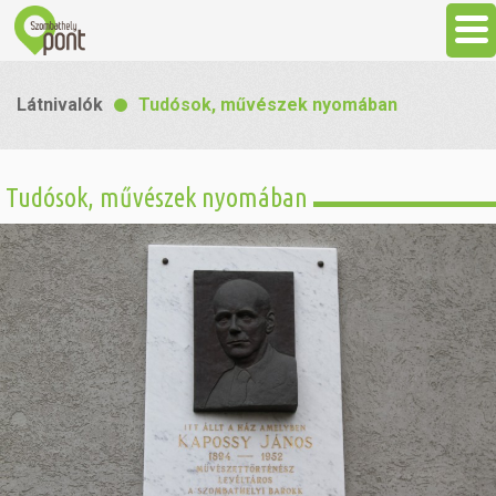
Aktuális
Látnivalók
Tudósok, művészek nyomában
Programok
Tudósok, művészek nyomában
Látnivalók
Gasztronómia
Szállás
Sport
Szabadidő