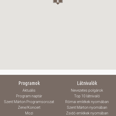
Programok
Látnivalók
Aktuális
Nevezetes polgárok
Program naptár
Top 10 látnivaló
Szent Márton Programsorozat
Római emlékek nyomában
Zene/Koncert
Szent Márton nyomában
Mozi
Zsidó emlékek nyomában