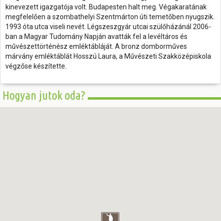
kinevezett igazgatója volt. Budapesten halt meg. Végakaratának
megfelelően a szombathelyi Szentmárton úti temetőben nyugszik.
1993 óta utca viseli nevét. Légszeszgyár utcai szülőházánál 2006-
ban a Magyar Tudomány Napján avatták fel a levéltáros és
művészettörténész emléktábláját. A bronz domborműves
márvány emléktáblát Hosszú Laura, a Művészeti Szakközépiskola
végzőse készítette.
Hogyan jutok oda?