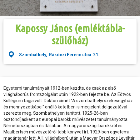
Hasznos
Kapossy János (emléktábla-
szülőház)
Szombathely, Rákóczi Ferenc utca 21.
Egyetemi tanulmányait 1912-ben kezdte, de csak az első
világháborús frontszolgálat után 1922-ben fejezte be. Az Eötvös
Kollégium tagja volt. Doktori címét "A szombathelyi székesegyház
és mennyezetképei" önálló kötetben is megjelent dolgozatával
szerezte meg. Szombathelyen tanított. 1925-26-ban
ösztöndíjasként az európai barokk művészetet tanulmányozta
Németországban és Itáliában. A magyarországi barokkról és
Maulbertsch művészetéről több könyvet írt. 1929-ben egyetemi
magántanár lett. A II. világháború után a Magyar Országos Levéltár