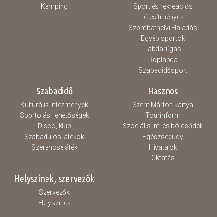
Kemping
Sport és rekreációs
létesítmények
Szombathelyi Haladás
Egyéb sportok
Labdarúgás
Röplabda
Szabadidősport
Szabadidő
Hasznos
Kulturális intézmények
Szent Márton kártya
Sportolási lehetőségek
Tourinform
Disco, klub
Szociális int. és bölcsődék
Szabadulós játékok
Egészségügy
Szerencsejáték
Hivatalok
Oktatás
Helyszínek, szervezők
Szervezők
Helyszínek