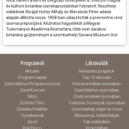
flóra, hanem a kerti és üvegházi növényeket is. Intenzív magyar
és külhoni botanikai cserekapcsolatokat folytatott. Keszthely
vidékének flóráját Hutter Mihály és Wierzbicki Péter adatai
alapján állította össze. 1858-ban választották a premontrei rend
csornai prépostjává. Kéziratos hagyatékát a Magyar
Tudományos Akadémia Kézirattára, több ezer darabos
botanikai gyűjteményét a szombathelyi Savaria Múzeum őrzi
Programok
Látnivalók
Aktuális
Nevezetes polgárok
Program naptár
Top 10 látnivaló
Szent Márton Programsorozat
Római emlékek nyomában
Zene/Koncert
Szent Márton nyomában
Mozi
Zsidó emlékek nyomában
Színház/Tánc
Tudósok, művészek nyomában
Előadás/Kiállítás
Szombathely régen és most
Gyerekeknek
Múzeumok, kiállítóhelyek
Sport
Fák ölelésében
Buli/Disco
Víz közelben