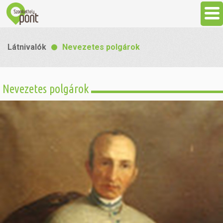
Aktuális
Látnivalók
Nevezetes polgárok
Programok
Nevezetes polgárok
Látnivalók
Gasztronómia
Szállás
Sport
Szabadidő