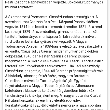
Pesti Központi Papneveldében végezte. Sokoldalú tudományos
munkát folytatott.
A Szombathelyi Premontrei Gimnáziumban érettségizett. A
szemináriumot Csornán és a Pesti Központi Papneveldében
végezte, 1814-ben lépett a premontrei rendbe. 1821-től a rend
keszthelyi, 1829-től szombathelyi gimnáziumában retorikát
tanított, Tudományos munkája során latin auktorok műveit
fordította és botanikai gyűjtéseket végzett. A Magyar
Tudományos Akadémia 1838-ban levelező tagjává választotta
és kiadta. "Caius Julius Caesar minden munkái" című doktori
dolgozatát. 1840-ben Pesten Szaniszló Ferenc püspök
megbízásából a "Religio és Nevelés" és a "Fasciculi ecclesiastico
litterarii" című folyóiratok szerkesztette. 1841-től a Keszthelyi
Gimnázium igazgatója, 1844-től Csornán prépostsági titkár volt.
A Kisfaludy-társaság felkérésére, magyarra fordította
Quintilianus műveit és Tacitus „Agricola”-ját. Egyházi
folyóiratokban, a Magyar Tudománytár és az Athenaeum
köteteiben a klasszikus költészet tárgykörében több száz
tanulmánya és kritikája jelent meg. A magyar botanika Kitaibel
Pál utáni korszakának egyik legjelentősebb vidéki
flórakutatójaként 1825-től gyűjtötte nemcsak a hazai spontán