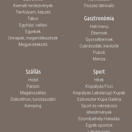
Kiemelt rendezvények
Összes látnivaló
Tanfolyam, képzés
Gasztronómia
Tábor
Egyházi, vallási
Heti menü
Egyebek
Éttermek
Ünnepek, megemlékezések
Gyorséttermek
Megyei kitekintő
Cukrászdák, kávézók
Pubok
Menza
Szállás
Sport
Hotel
Hírek
Panzió
Kispályás Foci
Magánszállás
Kispályás Labdarúgó Kupák
Diákotthon, turistaszálló
Szilveszter Kupa Galéria
Kemping
Sport és rekreációs
létesítmények
Szombathelyi Haladás
Egyéb sportok
Labdarúgás