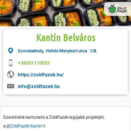
Hasznos
Kantin Belváros
Szombathely, Hefele Menyhért utca 1/B.
+36301110033
https://zoldfazek.hu/
info@zoldfazek.hu
Szeretnénk bemutatni a ZöldFazék legújabb projektjét,
a
@ZöldFazék Kantin
-t