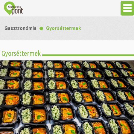
Aktuális
Gasztronómia
Gyorséttermek
Programok
Gyorséttermek
Látnivalók
Gasztronómia
Szállás
Sport
Szabadidő