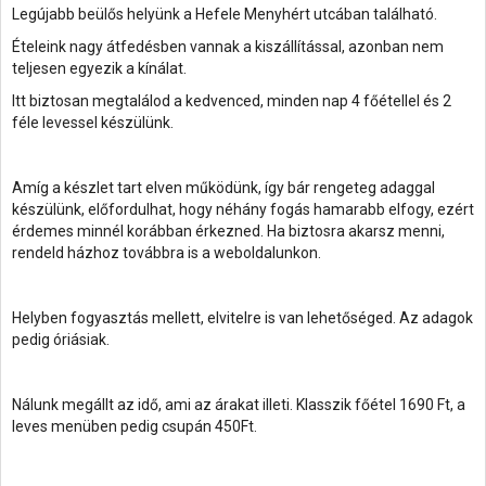
Legújabb beülős helyünk a Hefele Menyhért utcában található.
Ételeink nagy átfedésben vannak a kiszállítással, azonban nem
teljesen egyezik a kínálat.
Itt biztosan megtalálod a kedvenced, minden nap 4 főétellel és 2
féle levessel készülünk.
Amíg a készlet tart elven működünk, így bár rengeteg adaggal
készülünk, előfordulhat, hogy néhány fogás hamarabb elfogy, ezért
érdemes minnél korábban érkezned. Ha biztosra akarsz menni,
rendeld házhoz továbbra is a weboldalunkon.
Helyben fogyasztás mellett, elvitelre is van lehetőséged. Az adagok
pedig óriásiak.
Nálunk megállt az idő, ami az árakat illeti. Klasszik főétel 1690 Ft, a
leves menüben pedig csupán 450Ft.