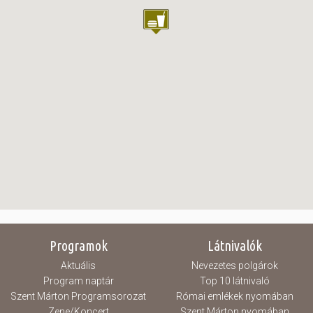
Programok
Látnivalók
Aktuális
Nevezetes polgárok
Program naptár
Top 10 látnivaló
Szent Márton Programsorozat
Római emlékek nyomában
Zene/Koncert
Szent Márton nyomában