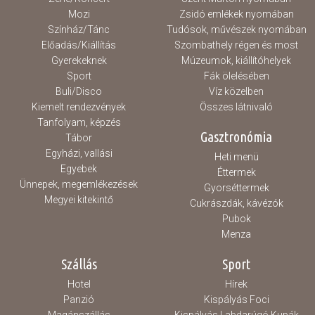
Mozi
Zsidó emlékek nyomában
Színház/Tánc
Tudósok, művészek nyomában
Előadás/Kiállítás
Szombathely régen és most
Gyerekeknek
Múzeumok, kiállítóhelyek
Sport
Fák ölelésében
Buli/Disco
Víz közelben
Kiemelt rendezvények
Összes látnivaló
Tanfolyam, képzés
Gasztronómia
Tábor
Egyházi, vallási
Heti menü
Egyebek
Éttermek
Ünnepek, megemlékezések
Gyorséttermek
Megyei kitekintő
Cukrászdák, kávézók
Pubok
Menza
Szállás
Sport
Hotel
Hírek
Panzió
Kispályás Foci