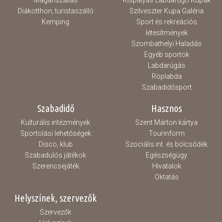
Magánszállás
Kispályás Labdarúgó Kupák
Diákotthon, turistaszálló
Szilveszter Kupa Galéria
Kemping
Sport és rekreációs
létesítmények
Szombathelyi Haladás
Egyéb sportok
Labdarúgás
Röplabda
Szabadidősport
Szabadidő
Hasznos
Kulturális intézmények
Szent Márton kártya
Sportolási lehetőségek
Tourinform
Disco, klub
Szociális int. és bölcsődék
Szabadulós játékok
Egészségügy
Szerencsejáték
Hivatalok
Oktatás
Helyszínek, szervezők
Szervezők